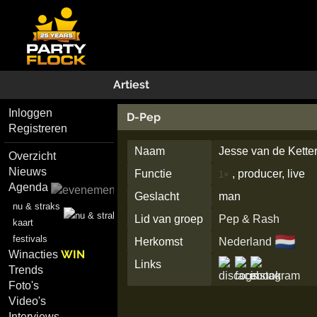
Artiest
Inloggen
D-Pep
Registreren
Naam
Jesse van de Ketter
Overzicht
Nieuws
Functie
, producer, live
1×
Agenda
Geslacht
man
nu & straks
Lid van groep
Pep & Rash
kaart
🇳🇱
festivals
Herkomst
Nederland
WIN
Winacties
Links
Trends
Foto's
Video's
Interviews