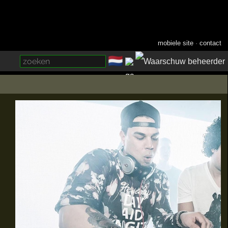
mobiele site
·
contact
🇳🇱
­