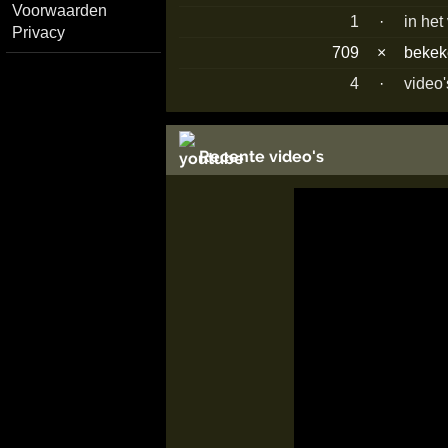
Voorwaarden
1
·
in het
Privacy
709
×
beke
4
·
video'
Recente video's