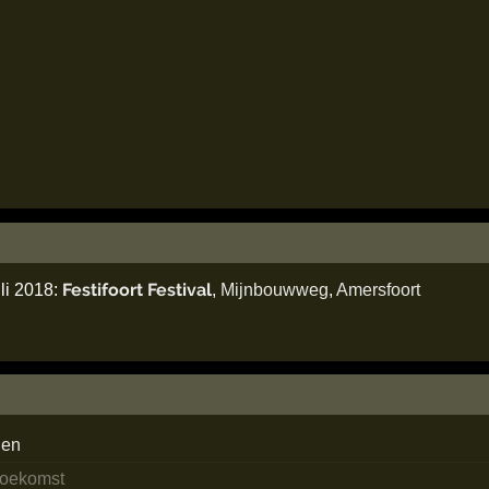
Festifoort Festival
li 2018:
,
Mijnbouwweg
,
Amersfoort
den
 toekomst