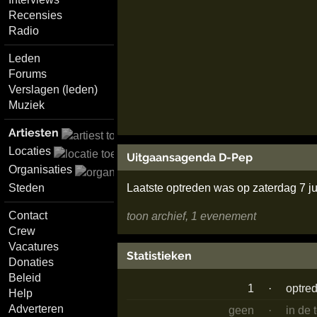
Recensies
Radio
Leden
Forums
Verslagen (leden)
Muziek
Artiesten
Locaties
Uitgaansagenda D-Pep
Organisaties
Laatste optreden was op zaterdag 7 ju
Steden
Contact
toon archief, 1 evenement
Crew
Vacatures
Statistieken
Donaties
Beleid
1
·
optre
Help
Adverteren
geen
·
in de