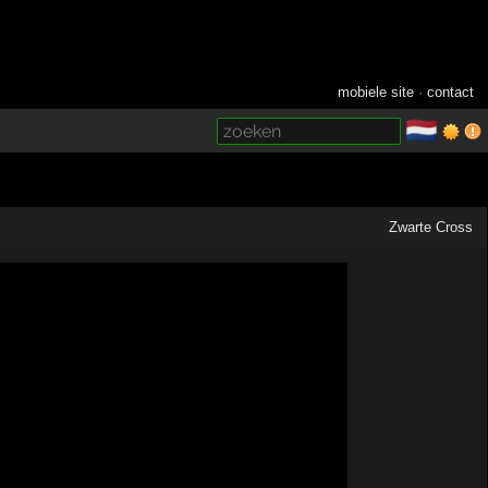
mobiele site
·
contact
🇳🇱
­
Zwarte Cross