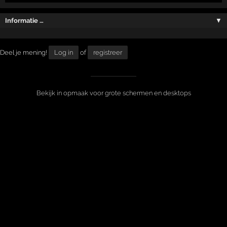
Informatie …
▼
Deel je mening!
Log in
of
registreer
Bekijk in opmaak voor grote schermen en desktops