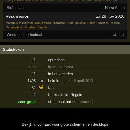
Omnya
,
Polish Punisher
,
Primeshock
,
Satirized
,
Serzo
,
Slaughterhouse
,
The Purge
Skåne län
Norra Asum
Resurrexion
za 28 nov 2026
Marshals of Mayhem
,
Minus Militia
,
Nightcraft
,
Nolz
,
Noxiouz
,
Polish Punisher
,
Radical
Redemption
,
Rebelion
,
Rejecta
Werkspoorkathedraal
Utrecht
Statistieken
11
·
optredens
geen
·
in de toekomst
11
·
in het verleden
1496
×
bekeken
sinds 5 april 2013
32
fans
2
·
foto's als lid: Regain
zeer goed
·
stemresultaat
(5 stemmen)
Bekijk in opmaak voor grote schermen en desktops