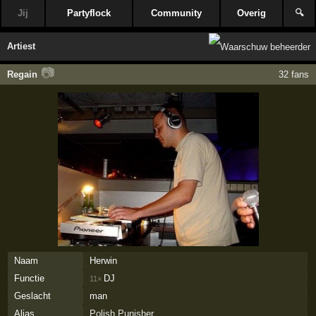
Jij
Partyflock
Community
Overig
🔍
Artiest
📷
Regain
32 fans
Naam
Herwin
Functie
DJ
11×
Geslacht
man
Alias
Polish Punisher