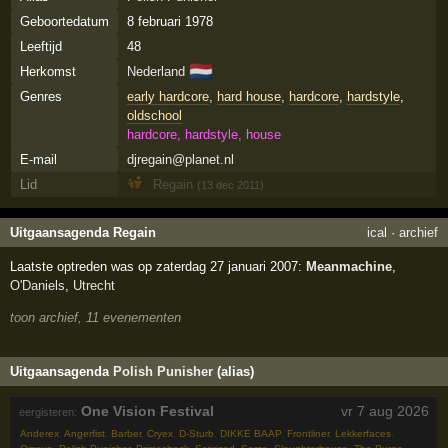
Geboortedatum
8 februari 1978
Leeftijd
48
🇳🇱
Herkomst
Nederland
Genres
early hardcore
,
hard house
,
hardcore
,
hardstyle
,
oldschool
hardcore, hardstyle, house
E-mail
djregain@planet.nl
Lid
Regain
(13 dec 2011)
Uitgaansagenda Regain
ical
·
archief
Laatste optreden was op zaterdag 27 januari 2007:
Meanmachine
,
O'Daniels
,
Utrecht
toon archief, 11 evenementen
Uitgaansagenda
Polish Punisher
(alias)
One Vision Festival
vr 7 aug 2026
eergisteren:
Anderex
,
Angerfist
,
Barber
,
Cryex
,
D-Sturb
,
DIKKE BAAP
,
Frontliner
,
Lekkerfaces
,