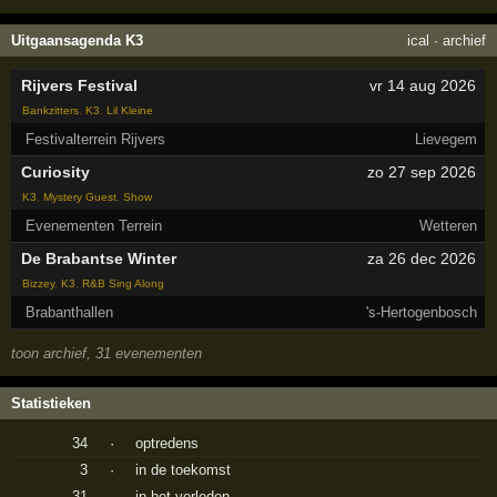
Uitgaansagenda K3
ical
·
archief
Rijvers Festival
vr 14 aug 2026
Bankzitters
,
K3
,
Lil Kleine
Festivalterrein Rijvers
Lievegem
Curiosity
zo 27 sep 2026
K3
,
Mystery Guest
,
Show
Evenementen Terrein
Wetteren
De Brabantse Winter
za 26 dec 2026
Bizzey
,
K3
,
R&B Sing Along
Brabanthallen
's-Hertogenbosch
toon archief, 31 evenementen
Statistieken
34
·
optredens
3
·
in de toekomst
31
·
in het verleden