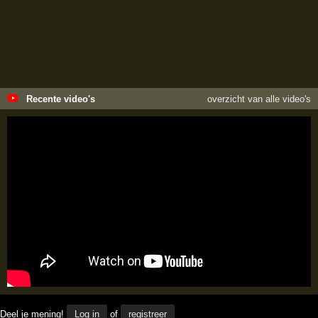
Recente video's
overzicht van alle video's
Deel je mening!
Log in
of
registreer