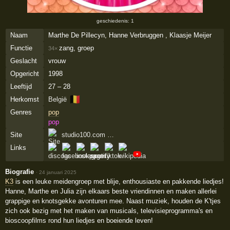
geschiedenis: 1
Naam
Marthe De Pillecyn, Hanne Verbruggen , Klaasje Meijer
Functie
zang, groep
34×
Geslacht
vrouw
Opgericht
1998
Leeftijd
27 – 28
🇧🇪
Herkomst
België
Genres
pop
pop
Site
studio100.com …
Links
Biografie
·
24 januari 2025
K3
is een leuke meidengroep met blije, enthousiaste en pakkende liedjes!
Hanne, Marthe en Julia zijn elkaars beste vriendinnen en maken allerlei
grappige en knotsgekke avonturen mee. Naast muziek, houden de K'tjes
zich ook bezig met het maken van musicals, televisieprogramma's en
bioscoopfilms rond hun liedjes en boeiende leven!