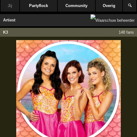
Jij
Partyflock
Community
Overig
🔍
Artiest
K3
148 fans