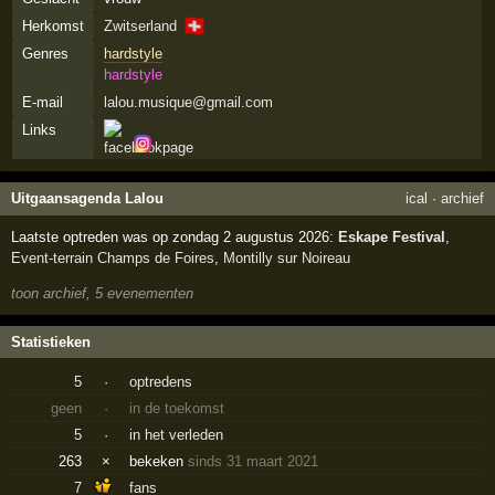
🇨🇭
Herkomst
Zwitserland
Genres
hardstyle
hardstyle
E-mail
lalou.musique@gmail.com
Links
Uitgaansagenda Lalou
ical
·
archief
Laatste optreden was op zondag 2 augustus 2026:
Eskape Festival
,
Event-terrain Champs de Foires
,
Montilly sur Noireau
toon archief, 5 evenementen
Statistieken
5
·
optredens
geen
·
in de toekomst
5
·
in het verleden
263
×
bekeken
sinds 31 maart 2021
7
fans