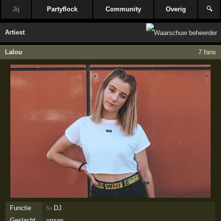
Jij
Partyflock
Community
Overig
🔍
Artiest
Lalou
7 fans
Functie
DJ
5×
Geslacht
vrouw