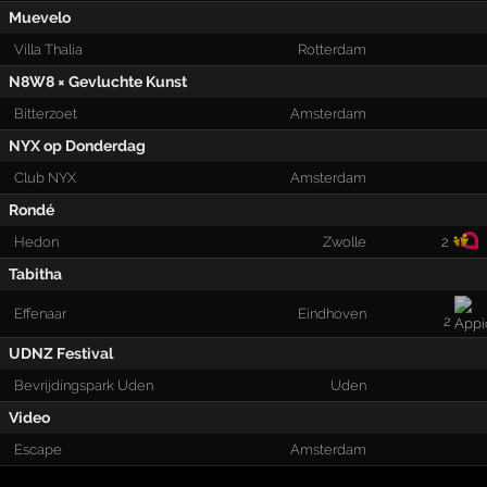
Muevelo
Villa Thalia
Rotterdam
N8W8 × Gevluchte Kunst
Bitterzoet
Amsterdam
NYX op Donderdag
Club NYX
Amsterdam
Rondé
Hedon
Zwolle
2
Tabitha
Effenaar
Eindhoven
2
UDNZ Festival
Bevrijdingspark Uden
Uden
Video
Escape
Amsterdam