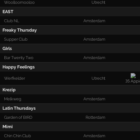
Woolloomooloo
Utrecht
EAST
Club NL
Amsterdam
Freaky Thursday
Supper Club
Amsterdam
GIrls
Bar Twenty Two
Amsterdam
Happy Feelings
Werfkelder
Utrecht
35
Krezip
Melkweg
Amsterdam
Latin Thursdays
Garden of BIRD
Rotterdam
Mimi
Chin Chin Club
Amsterdam