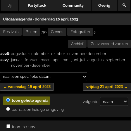
Jij
Partyflock
Community
Overig
🔍
Uitgaansagenda · donderdag 20 april 2023
Festivals
Buiten
Genres
Fotografen
,
,796
3
Archief
Geavanceerd zoeken
2026
:
augustus
·
september
·
oktober
·
november
·
december
2027
:
januari
·
februari
·
maart
·
april
·
mei
·
juni
·
juli
·
augustus
·
september
·
november
·
december
← woensdag 19 april 2023
vrijdag 21 april 2023 →
toon gehele agenda
volgorde:
toon alleen huidige omgeving
toon line-ups