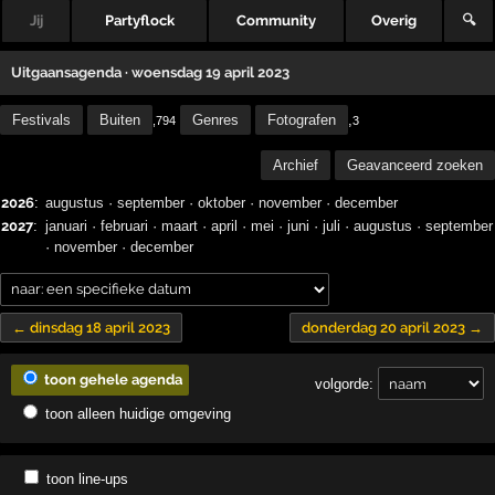
Jij
Partyflock
Community
Overig
🔍
Uitgaansagenda · woensdag 19 april 2023
Festivals
Buiten
Genres
Fotografen
,
,794
3
Archief
Geavanceerd zoeken
2026
:
augustus
·
september
·
oktober
·
november
·
december
2027
:
januari
·
februari
·
maart
·
april
·
mei
·
juni
·
juli
·
augustus
·
september
·
november
·
december
← dinsdag 18 april 2023
donderdag 20 april 2023 →
toon gehele agenda
volgorde:
toon alleen huidige omgeving
toon line-ups