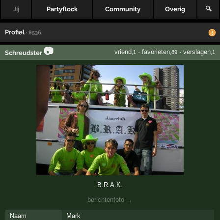
Jij
Partyflock
Community
Overig
🔍
Profiel
· 8536
📷
vriend
·
favorieten
·
verslagen
Schreudster
,1
,89
,1
B.R.A.K.
berichtenfoto →
Naam
Mark