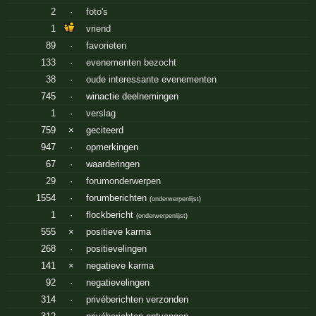
2
·
foto's
1
vriend
89
·
favorieten
133
·
evenementen bezocht
38
·
oude interessante evenementen
745
·
winactie deelnemingen
1
·
verslag
759
×
geciteerd
947
·
opmerkingen
67
·
waarderingen
29
·
forumonderwerpen
1554
·
forumberichten
(
onderwerpenlijst
)
1
·
flockbericht
(
onderwerpenlijst
)
555
×
positieve karma
268
·
positievelingen
141
×
negatieve karma
92
·
negatievelingen
314
·
privéberichten verzonden