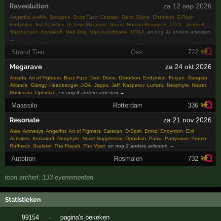
Raveolution
za 12 sep 2026
Angerfist
,
AniMe
,
Boogshe
,
Buzz Fuzz
,
Catscan
,
Denz
,
Dione
,
Distortion
,
E-Rush
,
Endymion
,
Evil Activities
,
G-Town Madness
,
Gizmo
,
Human Resource
,
J.D.A.
,
Jones &
Stephenson
,
Korsakoff
,
Mad Dog
,
Marc Acardipane
,
MD&A
,
en nog 31 andere artiesten
→
Strand Tien
Oss
722
Megarave
za 24 okt 2026
Amada
,
Art of Fighters
,
Buzz Fuzz
,
Dart
,
Dione
,
Distortion
,
Endymion
,
Furyan
,
Gangsta
Alliance
,
Giangy
,
Headbanger
,
J-DA
,
Jappo
,
Jeff
,
Kasparov
,
Lunatic
,
Neophyte
,
Noizer
,
Nosferatu
,
Ophidian
,
en nog 8 andere artiesten →
Maassilo
Rotterdam
336
Resonate
za 21 nov 2026
Alee
,
Amnesys
,
Angerfist
,
Art of Fighters
,
Catscan
,
D-Spirit
,
Drokz
,
Endymion
,
Evil
Activities
,
Korsakoff
,
Neophyte
,
Noize Suppressor
,
Ophidian
,
Panic
,
Partyraiser
,
Promo
,
Ruffneck
,
Sceletor
,
Tha Playah
,
The Viper
,
en nog 2 andere artiesten →
Autotron
Rosmalen
732
toon archief, 133 evenementen
Statistieken
99154
·
pagina's bekeken