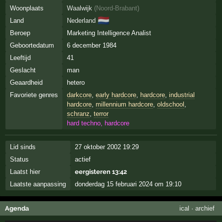
Woonplaats
Waalwijk
(
Noord-Brabant
)
🇳🇱
Land
Nederland
Beroep
Marketing Intelligence Analist
Geboortedatum
6 december 1984
Leeftijd
41
Geslacht
man
Geaardheid
hetero
Favoriete genres
darkcore
,
early hardcore
,
hardcore
,
industrial
hardcore
,
millennium hardcore
,
oldschool
,
schranz
,
terror
hard techno, hardcore
Lid sinds
27 oktober 2002 19:29
Status
actief
Laatst hier
eergisteren 13:42
Laatste aanpassing
donderdag 15 februari 2024 om 19:10
Agenda
ical
·
archief