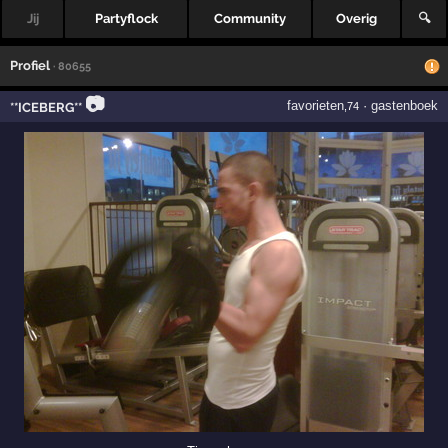
Jij
Partyflock
Community
Overig
🔍
Profiel
· 80655
📷
favorieten
·
gastenboek
**ICEBERG**
,74