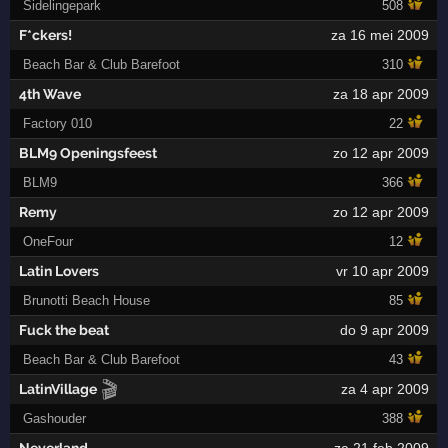
Sidelingepark
508
F*ckers!
za 16 mei 2009
Beach Bar & Club Barefoot
310
4th Wave
za 18 apr 2009
Factory 010
22
BLM9 Openingsfeest
zo 12 apr 2009
BLM9
366
Remy
zo 12 apr 2009
OneFour
12
Latin Lovers
vr 10 apr 2009
Brunotti Beach House
85
Fuck the beat
do 9 apr 2009
Beach Bar & Club Barefoot
43
🎬
LatinVillage
za 4 apr 2009
Gashouder
388