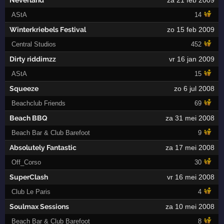
Neverland
za 21 feb 2009
AStA
14
Winterkriebels Festival
zo 15 feb 2009
Central Studios
452
Dirty riddimzz
vr 16 jan 2009
AStA
15
Squeeze
zo 6 jul 2008
Beachclub Friends
69
Beach BBQ
za 31 mei 2008
Beach Bar & Club Barefoot
9
Absolutely Fantastic
za 17 mei 2008
Off_Corso
30
SuperClash
vr 16 mei 2008
Club Le Paris
4
Soulmax Sessions
za 10 mei 2008
Beach Bar & Club Barefoot
8