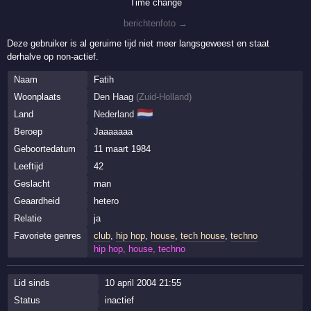
Time change
berichtenfoto →
Deze gebruiker is al geruime tijd niet meer langsgeweest en staat
derhalve op non-actief.
Naam
Fatih
Woonplaats
Den Haag
(
Zuid-Holland
)
🇳🇱
Land
Nederland
Beroep
Jaaaaaaa
Geboortedatum
11 maart 1984
Leeftijd
42
Geslacht
man
Geaardheid
hetero
Relatie
ja
Favoriete genres
club
,
hip hop
,
house
,
tech house
,
techno
hip hop, house, techno
Lid sinds
10 april 2004 21:55
Status
inactief