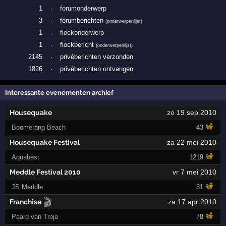
1
·
forumonderwerp
3
·
forumberichten
(
onderwerpenlijst
)
1
·
flockonderwerp
1
·
flockbericht
(
onderwerpenlijst
)
2145
·
privéberichten verzonden
1826
·
privéberichten ontvangen
Interessante evenementen archief
Housequake
zo 19 sep 2010
Boomerang Beach
43
Housequake Festival
za 22 mei 2010
Aquabest
1219
Meddle Festival 2010
vr 7 mei 2010
JS Meddle
31
🎬
Franchise
za 17 apr 2010
Paard van Troje
78