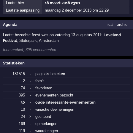
Laatst hier
18 maart 2018 23:01
Laatste aanpassing
maandag 2 december 2013 om 22:29
Agenda
ical
·
archief
Laatst bezochte feest was op zaterdag 13 augustus 2011:
Loveland
Festival
,
Sloterpark
,
Amsterdam
toon archief, 395 evenementen
Statistieken
181515
·
pagina's bekeken
2
·
foto's
74
·
favorieten
395
·
evenementen bezocht
30
·
oude interessante evenementen
10
·
winactie deelnemingen
24
×
geciteerd
169
·
opmerkingen
119
·
waarderingen