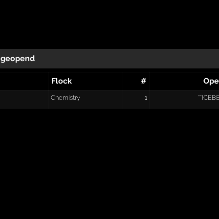
geopend
Flock
#
Ope
Chemistry
1
**ICEB