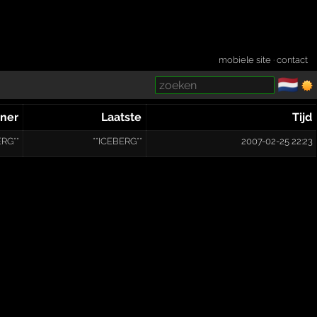
mobiele site
·
contact
🇳🇱
­
ner
Laatste
Tijd
ERG**
**ICEBERG**
2007-02-25 22:23