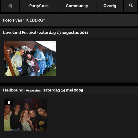
Jij
Partyflock
Community
Overig
🔍
Foto's van
**ICEBERG**
Loveland Festival
· zaterdag 13 augustus 2011
Hellbound
· zaterdag 14 mei 2005
· Assassins
8