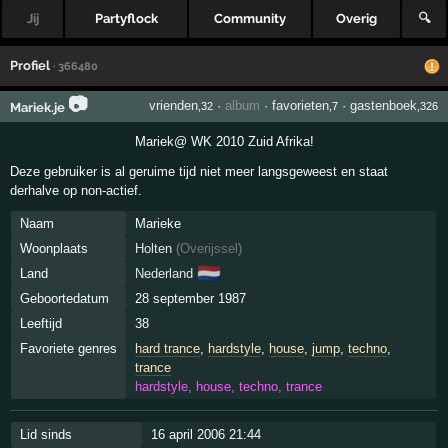
Jij
Partyflock
Community
Overig
🔍
Profiel
· 366480
📷
vrienden
·
album
·
favorieten
·
gastenboek
Mariek.je
,32
,7
,326
Mariek@ WK 2010 Zuid Afrika!
Deze gebruiker is al geruime tijd niet meer langsgeweest en staat
derhalve op non-actief.
Naam
Marieke
Woonplaats
Holten
(
Overijssel
)
🇳🇱
Land
Nederland
Geboortedatum
28 september 1987
Leeftijd
38
Favoriete genres
hard trance
,
hardstyle
,
house
,
jump
,
techno
,
trance
hardstyle, house, techno, trance
Lid sinds
16 april 2006 21:44