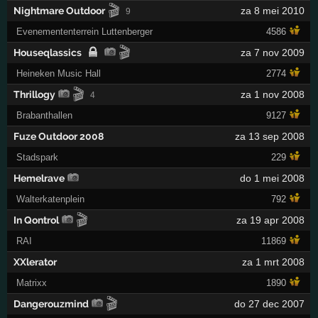
🎬
Nightmare Outdoor
za 8 mei 2010
9
Evenemententerrein Luttenberger
4586
🎬
Houseqlassics
za 7 nov 2009
Heineken Music Hall
2774
🎬
Thrillogy
za 1 nov 2008
4
Brabanthallen
9127
Fuze Outdoor 2008
za 13 sep 2008
Stadspark
229
Hemelrave
do 1 mei 2008
Walterkatenplein
792
🎬
In Qontrol
za 19 apr 2008
RAI
11869
XXlerator
za 1 mrt 2008
Matrixx
1890
🎬
Dangerouzmind
do 27 dec 2007