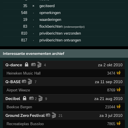
35
×
geciteerd
548
·
opmerkingen
19
·
waarderingen
83
·
flockberichten
(
onderwerpenlijst
)
810
·
privéberichten verzonden
817
·
privéberichten ontvangen
Interessante evenementen archief
🎬
Q-dance
za 2 okt 2010
4
Heineken Music Hall
3474
🎬
Q-BASE
za 11 sep 2010
7
Airport Weeze
8769
🎬
Decibel
za 21 aug 2010
2
9
Beekse Bergen
21044
🎬
Ground Zero Festival
za 3 jul 2010
21
Recreatieplas Bussloo
7865