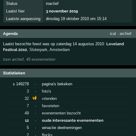
Status
inactief
Laatst hier
3 november 2019
Laatste aanpassing
dinsdag 19 oktober 2010 om 15:14
Agenda
ical
·
archief
Laatst bezochte feest was op zaterdag 14 augustus 2010:
Loveland
Festival 2010
,
Sloterpark
,
Amsterdam
toon archief, 49 evenementen
Statistieken
± 149278
·
pagina's bekeken
3
·
foto's
32
vrienden
7
·
favorieten
49
·
evenementen bezocht
12
·
oude interessante evenementen
5
·
winactie deelnemingen
2
·
flocks