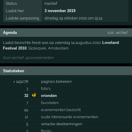
Status
inactief
Laatst hier
3 november 2019
Laatste aanpassing
dinsdag 19 oktober 2010 om 15:14
Agenda
ical
·
archief
Laatst bezochte feest was op zaterdag 14 augustus 2010:
Loveland
Festival 2010
,
Sloterpark
,
Amsterdam
toon archief, 49 evenementen
Statistieken
± 149278
·
pagina's bekeken
3
·
foto's
32
vrienden
7
·
favorieten
49
·
evenementen bezocht
12
·
oude interessante evenementen
5
·
winactie deelnemingen
2
·
flocks