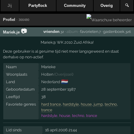
Jij
Partyflock
Community
Overig
🔍
Profiel
· 366480
📷
vrienden
·
album
·
favorieten
·
gastenboek
Mariek.je
,32
,7
,326
Mariek@ WK 2010 Zuid Afrika!
Deze gebruiker is al geruime tijd niet meer langsgeweest en staat
derhalve op non-actief.
Naam
Marieke
Woonplaats
Holten
(
Overijssel
)
🇳🇱
Land
Nederland
Geboortedatum
28 september 1987
Leeftijd
38
Favoriete genres
hard trance
,
hardstyle
,
house
,
jump
,
techno
,
trance
hardstyle, house, techno, trance
Lid sinds
16 april 2006 21:44