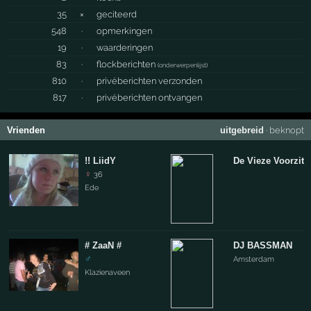
35
×
geciteerd
548
·
opmerkingen
19
·
waarderingen
83
·
flockberichten
(
onderwerpenlijst
)
810
·
privéberichten verzonden
817
·
privéberichten ontvangen
Vrienden
uitgebreid
·
beknopt
!! LiidY
De Vieze Voorzitte
♀
36
Ede
# ZaaN #
DJ BASSMAN
♂
Amsterdam
Klazienaveen