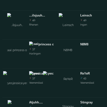
...ilsjuuh...
Leinsch
♀
♀
40
40
Rhenen
Ingen
princess of the posse
N8M8
♀
37
Harlingen
jessica
ReYeR
♀
♂
37
43
Veenendaal
Veenendaal
Atjuhh....
Stingray
♂
♂