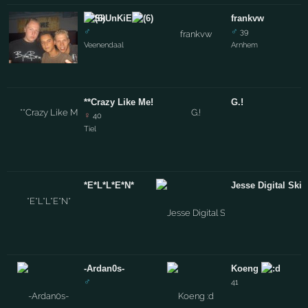
SkUnKiE
frankvw
♂
♂
39
Veenendaal
Arnhem
**Crazy Like Me!!
G.!
♀
40
Tiel
*E*L*L*E*N*
Jesse Digital Skil
-Ardan0s-
Koeng
♂
41