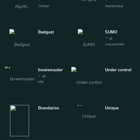
Ochten
Veenendaal
Badgast
SUMO
♂
41
Leeuwarden
bowiemaster
Under control
♂
42
Mill
Brandariss
Unique