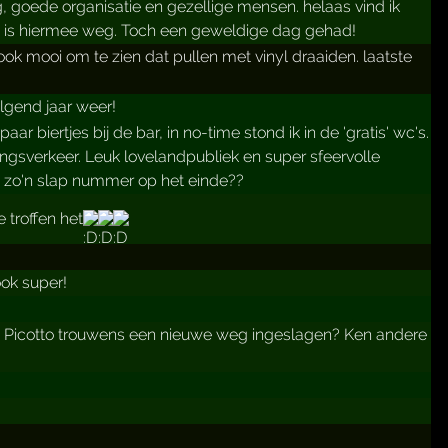
g, goede organisatie en gezellige mensen. helaas vind ik
ste is hiermee weg. Toch een geweldige dag gehad!
ook mooi om te zien dat pullen met vinyl draaiden. laatste
lgend jaar weer!
r biertjes bij de bar, in no-time stond ik in de 'gratis' wc's.
ingsverkeer. Leuk lovelandpubliek en super sfeervolle
a zo'n slap nummer op het einde??
troffen het
ok super!
ro Picotto trouwens een nieuwe weg ingeslagen? Ken andere