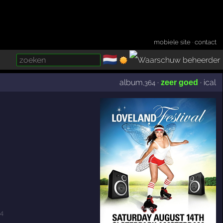
mobiele site
·
contact
🇳🇱
­
album
·
·
ical
zeer goed
,364
 4