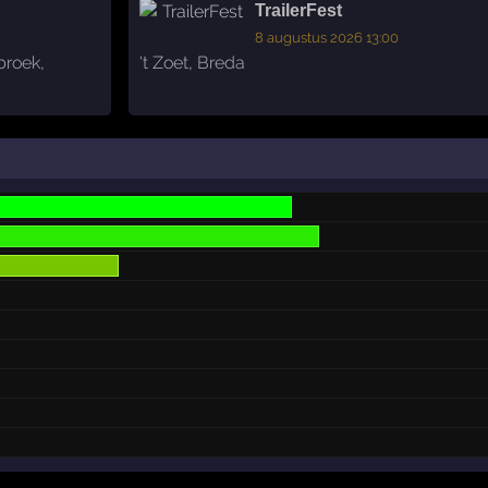
TrailerFest
8 augustus 2026 13:00
broek
,
't Zoet
,
Breda