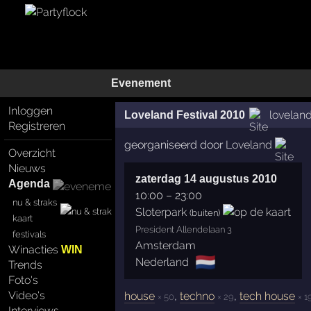
Evenement
Inloggen
loveland
Loveland Festival 2010
Registreren
georganiseerd door
Loveland
Overzicht
Nieuws
zaterdag 14 augustus 2010
Agenda
10:00
–
23:00
nu & straks
Sloterpark
(buiten)
kaart
President Allendelaan 3
festivals
Amsterdam
Winacties
WIN
🇳🇱
Nederland
Trends
Foto's
Video's
house
,
techno
,
tech house
× 50
× 29
× 1
Interviews