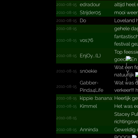
edradour
altijd heel
2010-08-15
Strijder05
mooi weer!
2010-08-15
Do
Loveland h
2010-08-15
gehele dag
2010-08-15
fantastisc
vos76
2010-08-15
festival g
Top feessi
EnjOy...(L)
2010-08-15
goed
En 
Wat een fe
sn0ekie
2010-08-15
natuurlijk
Gabber­
Wat was di
2010-08-15
Pinda4­Life
verkeer!!! h
kippie :banana:
Heerlijk 
2010-08-15
Kimmel
Het was ec
2010-08-15
Stacey Pu
2010-08-15
richtingsve
Anninda
Geweldig d
2010-08-15
ROOG!!