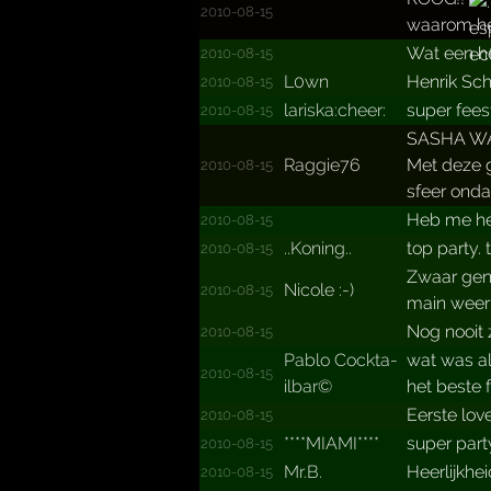
2010-08-15
waarom het
Wat een hee
2010-08-15
L0wn
Henrik Sch
2010-08-15
larisk­a:chee­r:
super fees
2010-08-15
SASHA WAT 
Raggie76
Met deze g
2010-08-15
sfeer onda
Heb me hee
2010-08-15
..Koning..
top party.
2010-08-15
Zwaar geno
Nicole :-)
2010-08-15
main weer 
Nog nooit 
2010-08-15
Pablo Cockta­
wat was al
2010-08-15
ilbar©
het beste f
Eerste lov
2010-08-15
****­MIAMI****­
super part
2010-08-15
Mr.B.
Heerlijkhe
2010-08-15