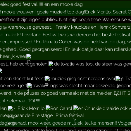
 relex goed festival!!!!! en een mooie dag
 mooie vrouwen! goeie muziek! top dag!Erick Morillo, Secret C
eeft echt zijn eigen publiek. Niet mijn kopje thee. Warehouse w
 @ warehouse geweest.... Franky knuckles en Henrik Schwarz..
he muziek! Loveland Festival was wedereom het beste festival 
ezien, impressed!! En Renato Cohen was de held van de dag, wa
e gehad.. Goed georganiseerd! En leuk dat je daar kan rollerska
heerlijk weer
est.. heb echt genoten
de lokatie was top, de sfeer was ge
t een slecht kut feest
muziek ging echt nergens over
Tra
oe verzin je 't
awakenings was slecht maar geweldig tegenove
gewerkt in de pauzes zo goed vermaakt met de meiden ECHT S
ht helemaal TOP!!!
llen
Erick Morrillo
Ron Carrol
en Chuckie draaide ook 
rkeers naar de Fire stage.. Prima festival
agje gehad, mooi weer, goede muziek, leuke mensen!! Volgend
Maar verder laatste keer Loveland, wat een strenge, strakk