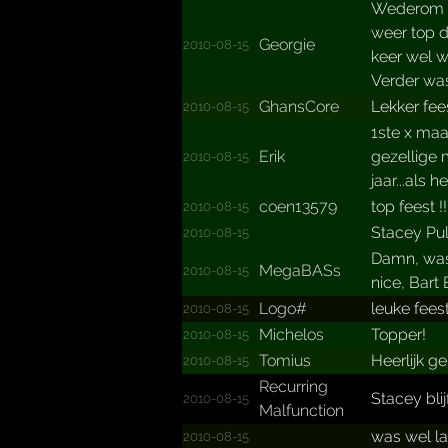
Wederom to
weer top d
Georgie
2010-08-15
keer wel w
Verder was
GhansCore
Lekker fees
2010-08-15
1ste x maa
Erik
gezellige 
2010-08-15
jaar...als 
coen13579
top feest 
2010-08-15
Stacey Pu
2010-08-15
Damn, was 
MegaBASs
2010-08-15
nice, Bar
Logo#
leuke fees
2010-08-15
Michelos
Topper!
2010-08-15
Tomius
Heerlijk ge
2010-08-15
Recurring
Stacey bli
2010-08-15
Malfunction
was wel la
2010-08-15