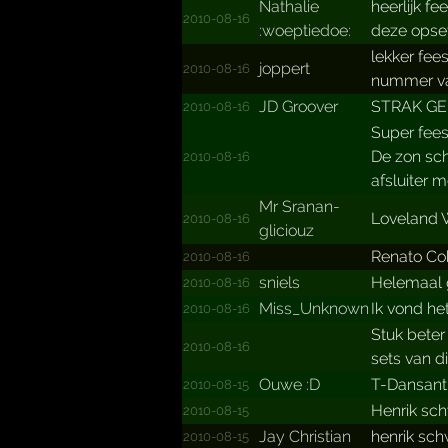
Nathalie
heerlijk fe
2010-08-16
:woept­iedoe:
deze opset
lekker fee
joppert
2010-08-16
nummer va
JD Groover
STRAK GERE
2010-08-16
Super feest
De zon sch
2010-08-16
afsluiter 
Mr Sranan­
Loveland W
2010-08-16
glicio­uz
Renato Co
2010-08-16
sniels
Helemaal g
2010-08-16
Miss_Unknown
Ik vond he
2010-08-16
Stuk beter
2010-08-16
sets van d
Ouwe :D
T-Dansant
2010-08-15
Henrik sc
2010-08-15
Jay Christian
henrik sch
2010-08-15