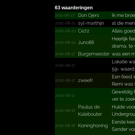
63 waarderingen
Don Ojers
Ik me broe
2011-06-27
syl-marthijn
al die men
2010-08-21
Ce72
Alles goed
2010-08-20
Heerlijk f
Juno86
2010-08-20
drama, te 
Burgemeester
was een mo
2010-08-17
Lokatie wa
2010-08-17
59- waard
Een feest i
zweefr
2010-08-17
Remi was
Geweldig f
2010-08-17
ver te zoe
Paulus de
Hulde voor
2010-08-16
Kalebouter
Undergrou
Eerste kee
Koninghoning
2010-08-16
Sander voo