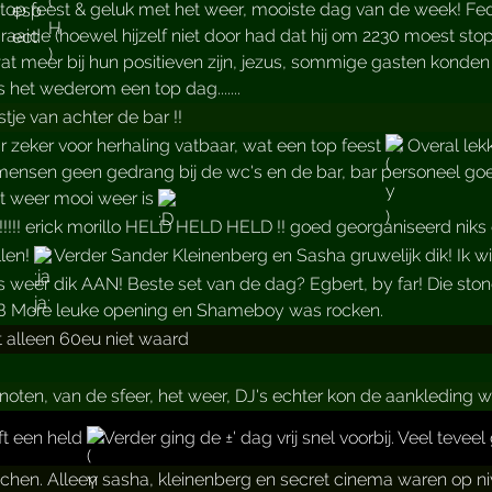
p feest & geluk met het weer, mooiste dag van de week! Fedd
raaide (hoewel hijzelf niet door had dat hij om 2230 moest st
at meer bij hun positieven zijn, jezus, sommige gasten konde
 het wederom een top dag.......
tje van achter de bar !!
r zeker voor herhaling vatbaar, wat een top feest
, Overal le
mensen geen gedrang bij de wc's en de bar, bar personeel goed
het weer mooi weer is
!!!!!!! erick morillo HELD HELD HELD !! goed georganiseerd niks
llen!
Verder Sander Kleinenberg en Sasha gruwelijk dik! Ik wil
weer dik AAN! Beste set van de dag? Egbert, by far! Die ston
t B More leuke opening en Shameboy was rocken.
t alleen 60eu niet waard
noten, van de sfeer, het weer, DJ's echter kon de aankleding wel
jft een held
Verder ging de ±' dag vrij snel voorbij. Veel tevee
chen. Alleen sasha, kleinenberg en secret cinema waren op n