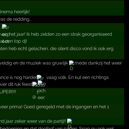
inema heerlijk!
as de redding...
.
van het jaar! Ik heb zelden zo een strak georganiseerd
t een top dj!
ten heb echt gelachen, die silent disco vond ik ook erg
weldig en de muziek was gruwlijk
mede dankzij het weer
nce is nog harder
vaag volk. En kut een richtings
r dit ruk feest
UPER!!!!
weer prima! Goed geregeld met de ingangen en het 1
 jaar zeker weer van de partij!!
e bedoening en dat doolhof van paden. Snap nu ook wel