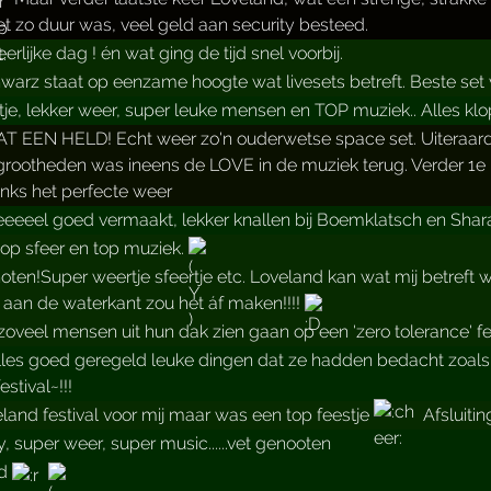
 zo duur was, veel geld aan security besteed.
rlijke dag ! én wat ging de tijd snel voorbij.
warz staat op eenzame hoogte wat livesets betreft. Beste set
tje, lekker weer, super leuke mensen en TOP muziek.. Alles klo
EEN HELD! Echt weer zo'n ouderwetse space set. Uiteraard su
rootheden was ineens de LOVE in de muziek terug. Verder 1e k
nks het perfecte weer
eeel goed vermaakt, lekker knallen bij Boemklatsch en Shara
 top sfeer en top muziek.
ten!Super weertje sfeertje etc. Loveland kan wat mij betreft w
aan de waterkant zou het áf maken!!!!
zoveel mensen uit hun dak zien gaan op een 'zero tolerance' f
les goed geregeld leuke dingen dat ze hadden bedacht zoals die 
estival~!!!
eland festival voor mij maar was een top feestje
Afsluiti
y, super weer, super music......vet genooten
id