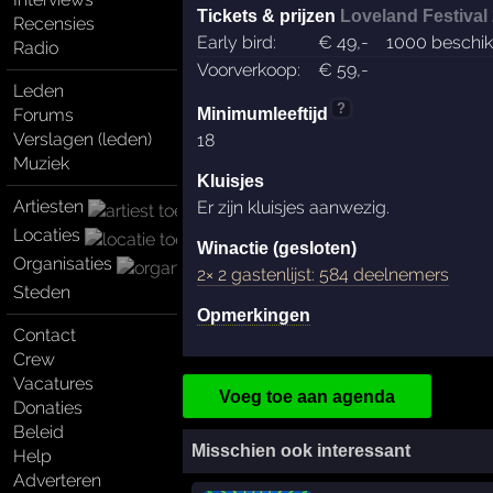
Tickets & prijzen
Loveland Festival
Recensies
Early bird:
€
49
,-
1000 beschi
Radio
Voorverkoop:
€
59
,-
Leden
?
Forums
Minimumleeftijd
Verslagen (leden)
18
Muziek
Kluisjes
Artiesten
Er zijn kluisjes aanwezig.
Locaties
Winactie (gesloten)
Organisaties
2× 2 gastenlijst: 584 deelnemers
Steden
Opmerkingen
Contact
Crew
Vacatures
Voeg toe aan agenda
Donaties
Beleid
Misschien ook interessant
Help
Adverteren