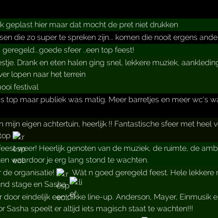
k geplast hier maar dat mocht de pret niet drukken
sen die zo super te spreken zijn... komen die nooit ergens and
 geregeld...goede sfeer ..een top feest!
eestje. Drank en eten halen ging snel, lekkere muziek, aankledin
ver lopen naar het terrein
oi festival
s top maar publiek was matig. Meer barretjes en meer wc's was
n mijn eigen achtertuin, heerlijk !! Fantastische sfeer met heel 
 top
eest weer! Heerlijk genoten van de muziek, de ruimte, de ambi
ken waardoor je erg lang stond te wachten.
 de organisatie!
Wát n goed geregeld feest. Hele lekker
nd stage en Sasha.
r door eindelijk een dikke line-up. Anderson, Mayer, Einmusik e
r Sasha speelt er altijd iets magisch staat te wachten!!!