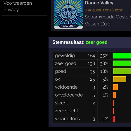
Voorwaarden
Dance Valley
Privacy
8 augustus 2026 12:00
Spaarnwoude Ooster
Velsen-Zuid
Stemresultaat:
zeer goed
geweldig
184
35%
zeer goed
198
38%
goed
95
18%
ok
25
5%
voldoende
9
2%
onvoldoende
5
1%
slecht
2
zeer slecht
1
waardeloos
3
1%