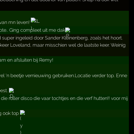
 van mn leven!
pte.. Ging compleet uit me dak
per ingeleid door Sander Kleinenberg, zoals het hoort.
eer Loveland, maar misschien wel de laatste keer. Weinig
m en afsluiten bij Remy!
el 'n beetje vernieuwing gebruiken.Locatie verder top. Enne
eest.
roller disco die vaar tochtjes en die verf hutten!! voor mij
ng ook top