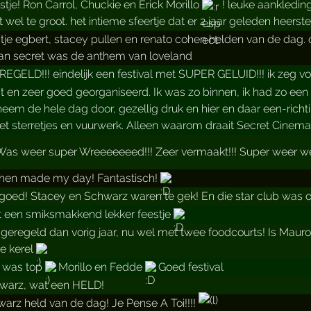
estje! Ron Carrol, Chuckie en Erick Morillo
! leuke aankledin
 wel te groot. het intieme sfeertje dat er 2 jaar geleden heer
stje egbert, stacey pullen en renato cohen helden van de dag. 
n secret was de anthem van loveland
GELD!!! eindelijk een festival met SUPER GELUID!!! ik zeg vo
 en zeer goed georganiseerd. Ik was zo binnen, ik had zo een paa
eem de hele dag door, gezellig druk en hier en daar een-richt
met sterretjes en vuurwerk. Alleen waarom draait Secret Cinem
as weer super Wreeeeeeed!!! Zeer vermaakt!!! Super weer we 
hen made my day! Fantastisch!
oed! Stacey en Schwarz waren te gek! En die star club was o
t een smiksmakkend lekker feestje
 geregeld dan vorig jaar, nu wel met twee foodcourts! Is Mau
ie kerel
 was top
Morillo en Fedde
Goed festival
hwarz, wat een HELD!
warz held van de dag! Je Pense A Toi!!!!