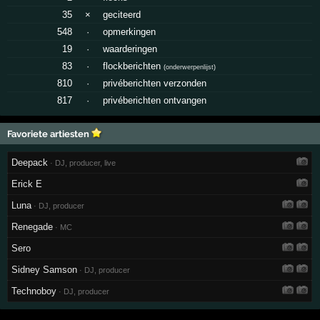
35
×
geciteerd
548
·
opmerkingen
19
·
waarderingen
83
·
flockberichten
(
onderwerpenlijst
)
810
·
privéberichten verzonden
817
·
privéberichten ontvangen
Favoriete artiesten
Deepack
· DJ, producer, live
Erick E
Luna
· DJ, producer
Renegade
· MC
Sero
Sidney Samson
· DJ, producer
Technoboy
· DJ, producer