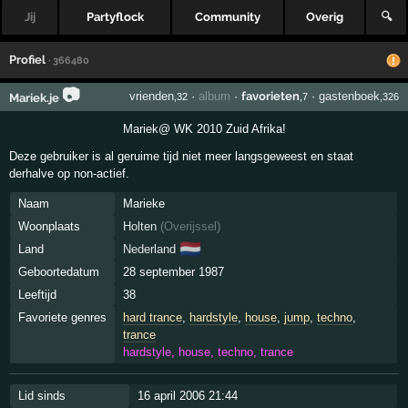
Jij
Partyflock
Community
Overig
🔍
Profiel
· 366480
📷
vrienden
·
album
·
favorieten
·
gastenboek
Mariek.je
,32
,7
,326
Mariek@ WK 2010 Zuid Afrika!
Deze gebruiker is al geruime tijd niet meer langsgeweest en staat
derhalve op non-actief.
Naam
Marieke
Woonplaats
Holten
(
Overijssel
)
🇳🇱
Land
Nederland
Geboortedatum
28 september 1987
Leeftijd
38
Favoriete genres
hard trance
,
hardstyle
,
house
,
jump
,
techno
,
trance
hardstyle, house, techno, trance
Lid sinds
16 april 2006 21:44