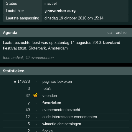
Status
inactief
Laatst hier
3 november 2019
Laatste aanpassing
dinsdag 19 oktober 2010 om 15:14
Agenda
ical
·
archief
Laatst bezochte feest was op zaterdag 14 augustus 2010:
Loveland
Festival 2010
,
Sloterpark
,
Amsterdam
toon archief, 49 evenementen
Statistieken
± 149278
·
pagina's bekeken
3
·
foto's
32
vrienden
7
·
favorieten
49
·
evenementen bezocht
12
·
oude interessante evenementen
5
·
winactie deelnemingen
2
·
flocks