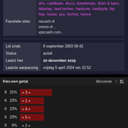
afro, caribbean, disco, downtempo, drum & bass,
dubstep, hard techno, hardcore, hardstyle, hip
hop, house, psy, techno, trance
Favoriete sites
nucash.nl
versio.nl…
vpscash.com…
Lid sinds
9 september 2003 09:42
Status
actief
Laatst hier
20 december 2025
Laatste aanpassing
vrijdag 5 april 2024 om 22:52
Kies een getal
discussie
· 1
8
31%
» 3 «
6
23%
» 1 «
6
23%
» 4 «
6
23%
» 5 «
0
0%
» 2 «