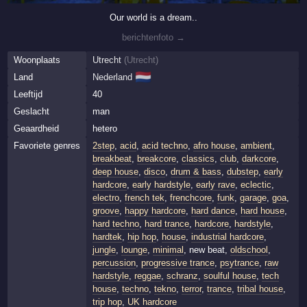
Our world is a dream..
berichtenfoto →
Woonplaats
Utrecht
(
Utrecht
)
🇳🇱
Land
Nederland
Leeftijd
40
Geslacht
man
Geaardheid
hetero
Favoriete genres
2step
,
acid
,
acid techno
,
afro house
,
ambient
,
breakbeat
,
breakcore
,
classics
,
club
,
darkcore
,
deep house
,
disco
,
drum & bass
,
dubstep
,
early
hardcore
,
early hardstyle
,
early rave
,
eclectic
,
electro
,
french tek
,
frenchcore
,
funk
,
garage
,
goa
,
groove
,
happy hardcore
,
hard dance
,
hard house
,
hard techno
,
hard trance
,
hardcore
,
hardstyle
,
hardtek
,
hip hop
,
house
,
industrial hardcore
,
jungle
,
lounge
,
minimal
, new beat,
oldschool
,
percussion
,
progressive trance
,
psytrance
,
raw
hardstyle
,
reggae
,
schranz
,
soulful house
,
tech
house
,
techno
,
tekno
,
terror
,
trance
,
tribal house
,
trip hop
,
UK hardcore