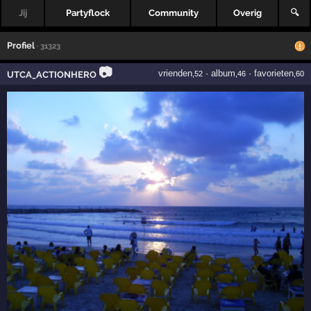
Jij
Partyflock
Community
Overig
🔍
Profiel
· 31323
📷
vrienden
·
album
·
favorieten
UTCA_ACTIONHERO
,52
,46
,60