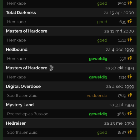
Hemkade
goed
1590
Total Darkness
za 15 apr 2000
Hemkade
goed
635
Masters of Hardcore
za 11 mrt 2000
Hemkade
goed
1618
Hellbound
za 4 dec 1999
Hemkade
geweldig
556
🎬
Masters of Hardcore
za 30 okt 1999
Hemkade
geweldig
1134
Digital Overdose
za 4 sep 1999
Sporthallen Zuid
voldoende
1769
Mystery Land
za 3 jul 1999
Recreatieplas Bussloo
geweldig
3867
Hellraiser
za 23 mei 1998
Sporthallen Zuid
goed
1887