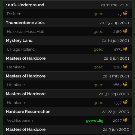
100% Underground
za 11 mei 2002
De Kern
goed
73
Thunderdome 2001
za 25 aug 2001
Heineken Music Hall
goed
2180
Mystery Land
za 16 jun 2001
6 Flags Holland
goed
4371
Masters of Hardcore
za 2 jun 2001
Hemkade
goed
1620
Masters of Hardcore
za 3 mrt 2001
Hemkade
goed
1862
Masters of Hardcore
za 30 sep 2000
Hemkade
goed
1537
Hardcore Resurrection
za 22 jul 2000
Vechtsebanen
geweldig
2027
Masters of Hardcore
za 3 jun 2000