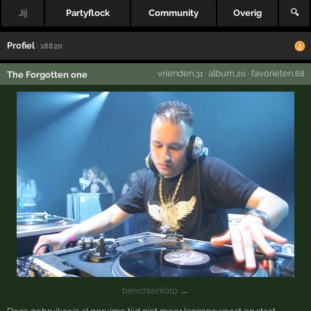
Jij
Partyflock
Community
Overig
🔍
Profiel
· 18820
vrienden
·
album
·
favorieten
The Forgotten one
,31
,20
,68
berichtenfoto →