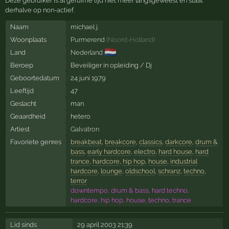
Deze gebruiker is al geruime tijd niet meer langsgeweest en staat
derhalve op non-actief.
Naam
michael j.
Woonplaats
Purmerend
(
Noord-Holland
)
🇳🇱
Land
Nederland
Beroep
Beveiliger in opleiding / Dj
Geboortedatum
24 juni 1979
Leeftijd
47
Geslacht
man
Geaardheid
hetero
Artiest
Galvatron
Favoriete genres
breakbeat
,
breakcore
,
classics
,
darkcore
,
drum &
bass
,
early hardcore
,
electro
,
hard house
,
hard
trance
,
hardcore
,
hip hop
,
house
,
industrial
hardcore
,
lounge
,
oldschool
,
schranz
,
techno
,
terror
downtempo, drum & bass, hard techno,
hardcore, hip hop, house, techno, trance
Lid sinds
29 april 2003 21:39