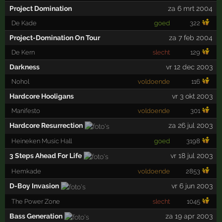
Project Domination
za 6 mrt 2004
De Kade
goed
322
Project-Domination On Tour
za 7 feb 2004
De Kern
slecht
129
Darkness
vr 12 dec 2003
Nohol
voldoende
116
Hardcore Hooligans
vr 3 okt 2003
Manifesto
voldoende
301
Hardcore Resurrection
za 26 jul 2003
Heineken Music Hall
goed
3198
3 Steps Ahead For Life
vr 18 jul 2003
Hemkade
voldoende
2853
D-Boy Invasion
vr 6 jun 2003
The Power Zone
slecht
1045
Bass Generation
za 19 apr 2003