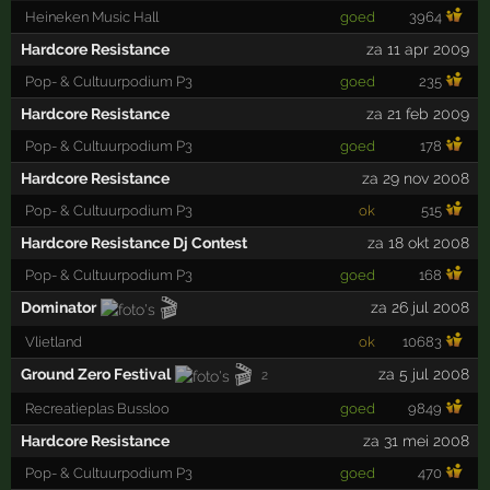
Heineken Music Hall
goed
3964
Hardcore Resistance
za 11 apr 2009
Pop- & Cultuurpodium P3
goed
235
Hardcore Resistance
za 21 feb 2009
Pop- & Cultuurpodium P3
goed
178
Hardcore Resistance
za 29 nov 2008
Pop- & Cultuurpodium P3
ok
515
Hardcore Resistance Dj Contest
za 18 okt 2008
Pop- & Cultuurpodium P3
goed
168
🎬
Dominator
za 26 jul 2008
Vlietland
ok
10683
🎬
Ground Zero Festival
za 5 jul 2008
2
Recreatieplas Bussloo
goed
9849
Hardcore Resistance
za 31 mei 2008
Pop- & Cultuurpodium P3
goed
470