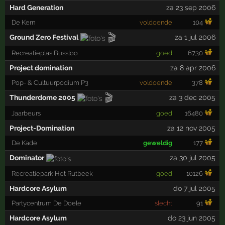
Hard Generation
za 23 sep 2006
De Kern
voldoende
104
🎬
Ground Zero Festival
za 1 jul 2006
Recreatieplas Bussloo
goed
6730
Project domination
za 8 apr 2006
Pop- & Cultuurpodium P3
voldoende
378
🎬
Thunderdome 2005
za 3 dec 2005
Jaarbeurs
goed
16480
Project-Domination
za 12 nov 2005
De Kade
geweldig
177
Dominator
za 30 jul 2005
Recreatiepark Het Rutbeek
goed
10126
Hardcore Asylum
do 7 jul 2005
Partycentrum De Doele
slecht
91
Hardcore Asylum
do 23 jun 2005