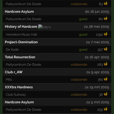
Partycentrum De Doele
voldoende
83
Hardcore Asylum
do 16 jun 2005
Partycentrum De Doele
goed
80
History of Hardcore
za 28 mei 2005
Heineken Music Hall
goed
2391
Project-Domination
za 7 mei 2005
De Kade
goed
357
Total Resurrection
za 16 apr 2005
Partycentrum De Doele
voldoende
283
Club r_AW
za 9 apr 2005
P60
voldoende
361
XXXtra Hardness
za 19 mrt 2005
Club Subway
voldoende
36
Hardcore Asylum
za 5 mrt 2005
Partycentrum De Doele
voldoende
259