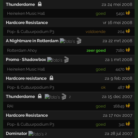
Thunderdome
za 24 mei 2008
Heineken Music Hall
goed
5491
Hardcore Resistance
vr 16 mei 2008
Pop- & Cultuurpodium P3
voldoende
204
🎬
A Nightmare in Rotterdam
za 22 mrt 2008
Rotterdam Ahoy
zeer goed
7180
🎬
Promo · Shadowbox
za 1 mrt 2008
Heineken Music Hall
goed
4470
Hardcore resistance
za 9 feb 2008
Pop- & Cultuurpodium P3
ok
487
🎬
Thunderdome
za 15 dec 2007
2
RAI
goed
16849
Hardcore Resistance
za 17 nov 2007
Pop- & Cultuurpodium P3
goed
341
Dominator
za 28 jul 2007
2