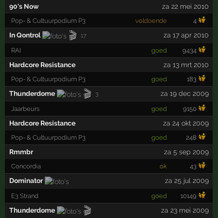
90's Now
za 22 mei 2010
Pop- & Cultuurpodium P3
voldoende
4
🎬
In Qontrol
za 17 apr 2010
17
RAI
goed
9434
Hardcore Resistance
za 13 mrt 2010
Pop- & Cultuurpodium P3
goed
183
🎬
Thunderdome
za 19 dec 2009
3
Jaarbeurs
goed
9150
Hardcore Resistance
za 24 okt 2009
Pop- & Cultuurpodium P3
goed
248
Rmmbr
za 5 sep 2009
Concordia
ok
43
Dominator
za 25 jul 2009
E3 Strand
goed
10149
🎬
Thunderdome
za 23 mei 2009