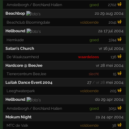
Amstelborgh / Borchland Hallen
goed
2702
Beachbop
zo 29 aug 2004
Beachclub Bloomingdale
voldoende
2041
Hellbound
za 17 jul 2004
Hemkade
goed
3744
Satan's Church
vr 16 jul 2004
De Waakzaamheid
waardeloos
136
Hardcore @ BeeJee
vr 28 mei 2004
Tienercentrum BeeJee
slecht
15
Luilak Dance Event 2004
27
/ vr 28
mei 2004
Leeghwaterpark
voldoende
205
Hellbound
do 29 apr 2004
Amstelborgh / Borchland Hallen
goed
3051
Mokum Night
za 24 apr 2004
MTC de Valk
voldoende
38