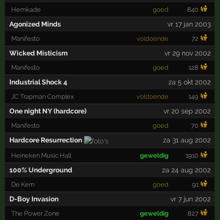
Hemkade
goed
840
Agonized Minds
vr 17 jan 2003
Manifesto
voldoende
72
Wicked Misticism
vr 29 nov 2002
Manifesto
goed
128
Industrial Shock 4
za 5 okt 2002
JC Trapman Complex
voldoende
149
One night NY (hardcore)
vr 20 sep 2002
Manifesto
goed
70
Hardcore Resurrection
za 31 aug 2002
Heineken Music Hall
geweldig
1910
100% Underground
za 24 aug 2002
De Kern
goed
91
D-Boy Invasion
vr 7 jun 2002
The Power Zone
geweldig
827