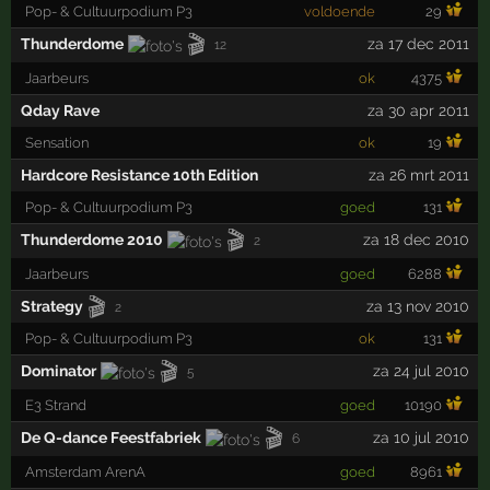
Pop- & Cultuurpodium P3
voldoende
29
🎬
Thunderdome
za 17 dec 2011
12
Jaarbeurs
ok
4375
Qday Rave
za 30 apr 2011
Sensation
ok
19
Hardcore Resistance 10th Edition
za 26 mrt 2011
Pop- & Cultuurpodium P3
goed
131
🎬
Thunderdome 2010
za 18 dec 2010
2
Jaarbeurs
goed
6288
🎬
Strategy
za 13 nov 2010
2
Pop- & Cultuurpodium P3
ok
131
🎬
Dominator
za 24 jul 2010
5
E3 Strand
goed
10190
🎬
De Q-dance Feestfabriek
za 10 jul 2010
6
Amsterdam ArenA
goed
8961