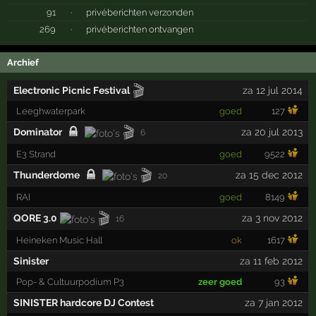
91
·
privéberichten verzonden
269
·
privéberichten ontvangen
Archief
🎬
Electronic Picnic Festival
za 12 jul 2014
Leeghwaterpark
goed
127
🎬
Dominator
za 20 jul 2013
6
E3 Strand
goed
9522
🎬
Thunderdome
za 15 dec 2012
20
RAI
goed
8149
🎬
QORE 3.0
za 3 nov 2012
16
Heineken Music Hall
ok
1617
Sinister
za 11 feb 2012
Pop- & Cultuurpodium P3
zeer goed
93
SINISTER hardcore DJ Contest
za 7 jan 2012