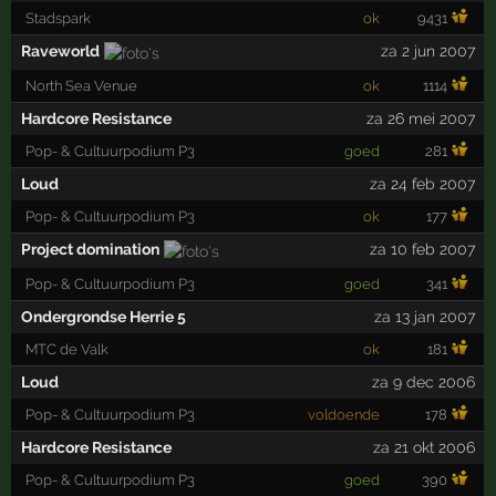
Stadspark
ok
9431
Raveworld
za 2 jun 2007
North Sea Venue
ok
1114
Hardcore Resistance
za 26 mei 2007
Pop- & Cultuurpodium P3
goed
281
Loud
za 24 feb 2007
Pop- & Cultuurpodium P3
ok
177
Project domination
za 10 feb 2007
Pop- & Cultuurpodium P3
goed
341
Ondergrondse Herrie 5
za 13 jan 2007
MTC de Valk
ok
181
Loud
za 9 dec 2006
Pop- & Cultuurpodium P3
voldoende
178
Hardcore Resistance
za 21 okt 2006
Pop- & Cultuurpodium P3
goed
390