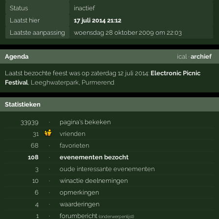
Status
inactief
Laatst hier
17 juli 2014 21:12
Laatste aanpassing
woensdag 28 oktober 2009 om 22:03
Agenda
ical
·
archief
Laatst bezochte feest was op zaterdag 12 juli 2014:
Electronic Picnic
Festival
,
Leeghwaterpark
,
Purmerend
Statistieken
33939
·
pagina's bekeken
31
vrienden
68
·
favorieten
108
·
evenementen bezocht
3
·
oude interessante evenementen
10
·
winactie deelnemingen
6
·
opmerkingen
4
·
waarderingen
1
·
forumbericht
(
onderwerpenlijst
)