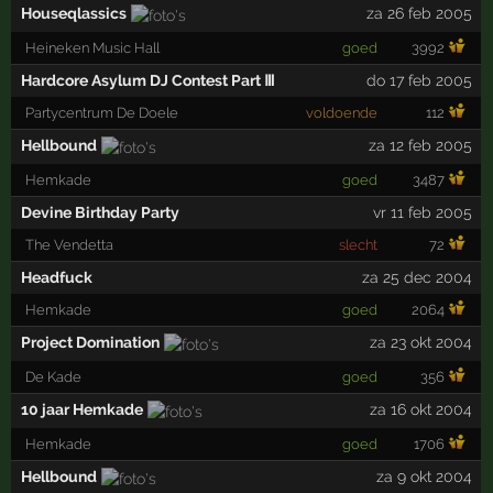
Houseqlassics
za 26 feb 2005
Heineken Music Hall
goed
3992
Hardcore Asylum DJ Contest Part Ⅲ
do 17 feb 2005
Partycentrum De Doele
voldoende
112
Hellbound
za 12 feb 2005
Hemkade
goed
3487
Devine Birthday Party
vr 11 feb 2005
The Vendetta
slecht
72
Headfuck
za 25 dec 2004
Hemkade
goed
2064
Project Domination
za 23 okt 2004
De Kade
goed
356
10 jaar Hemkade
za 16 okt 2004
Hemkade
goed
1706
Hellbound
za 9 okt 2004