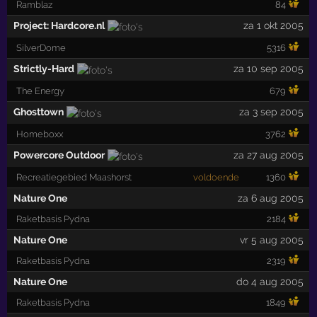
Ramblaz
84
Project: Hardcore.nl
za 1 okt 2005
SilverDome
5316
Strictly-Hard
za 10 sep 2005
The Energy
679
Ghosttown
za 3 sep 2005
Homeboxx
3762
Powercore Outdoor
za 27 aug 2005
Recreatiegebied Maashorst
voldoende
1360
Nature One
za 6 aug 2005
Raketbasis Pydna
2184
Nature One
vr 5 aug 2005
Raketbasis Pydna
2319
Nature One
do 4 aug 2005
Raketbasis Pydna
1849