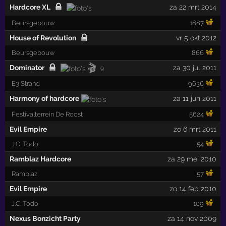
Hardcore XL
za 22 mrt 2014
Beursgebouw
1687
House of Revolution
vr 5 okt 2012
Beursgebouw
866
🎬
Dominator
za 30 jul 2011
9
E3 Strand
9636
Harmony of hardcore
za 11 jun 2011
Festivalterrein De Roost
5624
Evil Empire
zo 6 mrt 2011
J.C. Todo
54
Ramblaz Hardcore
za 29 mei 2010
Ramblaz
57
Evil Empire
zo 14 feb 2010
J.C. Todo
109
Nexus Bonzicht Party
za 14 nov 2009