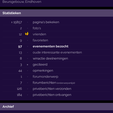
Beursgebouw
,
Eindhoven
Statistieken
± 15857
·
pagina's bekeken
2
·
foto's
12
vrienden
9
·
favorieten
97
·
evenementen bezocht
13
·
oude interessante evenementen
8
·
winactie deelnemingen
3
×
geciteerd
44
·
opmerkingen
1
·
forumonderwerp
7
·
forumberichten
(
onderwerpenlijst
)
126
·
privéberichten verzonden
184
·
privéberichten ontvangen
Archief