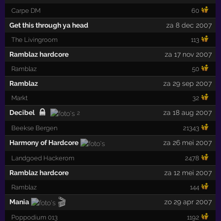
Carpe DM
60
Get this through ya head
za 8 dec 2007
The Livingroom
113
Ramblaz hardcore
za 17 nov 2007
Ramblaz
50
Ramblaz
za 29 sep 2007
Markt
32
Decibel
za 18 aug 2007
2
Beekse Bergen
21343
Harmony of Hardcore
za 26 mei 2007
Landgoed Hackerom
2478
Ramblaz hardcore
za 12 mei 2007
Ramblaz
144
🎬
Mania
zo 29 apr 2007
Poppodium 013
1192