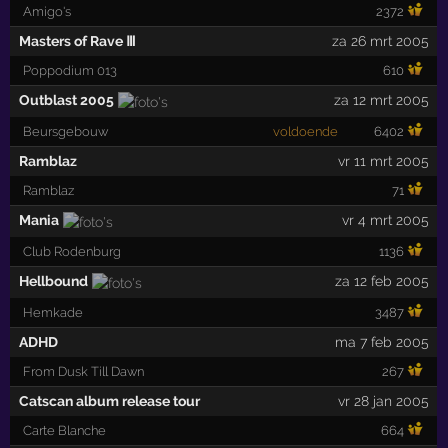
Amigo's
2372
Masters of Rave Ⅲ
za 26 mrt 2005
Poppodium 013
610
Outblast 2005
za 12 mrt 2005
Beursgebouw
voldoende
6402
Ramblaz
vr 11 mrt 2005
Ramblaz
71
Mania
vr 4 mrt 2005
Club Rodenburg
1136
Hellbound
za 12 feb 2005
Hemkade
3487
ADHD
ma 7 feb 2005
From Dusk Till Dawn
267
Catscan album release tour
vr 28 jan 2005
Carte Blanche
664