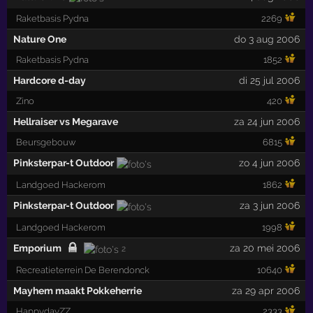
Raketbasis Pydna
2269
Nature One
do 3 aug 2006
Raketbasis Pydna
1852
Hardcore d-day
di 25 jul 2006
Zino
420
Hellraiser vs Megarave
za 24 jun 2006
Beursgebouw
6815
Pinksterpar-t Outdoor
zo 4 jun 2006
Landgoed Hackerom
1862
Pinksterpar-t Outdoor
za 3 jun 2006
Landgoed Hackerom
1998
Emporium
za 20 mei 2006
2
Recreatieterrein De Berendonck
10640
Mayhem maakt Pokkeherrie
za 29 apr 2006
HappydayZZ
2333