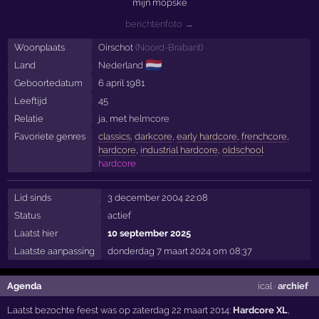
mijn mopske
berichtenfoto →
Woonplaats
Oirschot
(
Noord-Brabant
)
🇳🇱
Land
Nederland
Geboortedatum
6 april 1981
Leeftijd
45
Relatie
ja, met
helmcore
Favoriete genres
classics
,
darkcore
,
early hardcore
,
frenchcore
,
hardcore
,
industrial hardcore
,
oldschool
hardcore
Lid sinds
3 december 2004 22:08
Status
actief
Laatst hier
10 september 2025
Laatste aanpassing
donderdag 7 maart 2024 om 08:37
Agenda
ical
·
archief
Laatst bezochte feest was op zaterdag 22 maart 2014:
Hardcore XL
,