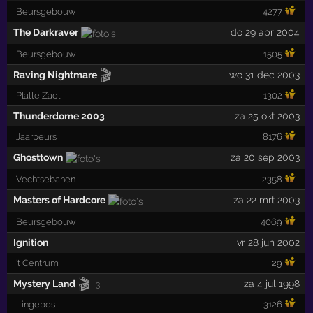
Beursgebouw
4277
The Darkraver
do 29 apr 2004
Beursgebouw
1505
🎬
Raving Nightmare
wo 31 dec 2003
Platte Zaol
1302
Thunderdome 2003
za 25 okt 2003
Jaarbeurs
8176
Ghosttown
za 20 sep 2003
Vechtsebanen
2358
Masters of Hardcore
za 22 mrt 2003
Beursgebouw
4069
Ignition
vr 28 jun 2002
't Centrum
29
🎬
Mystery Land
za 4 jul 1998
3
Lingebos
3126