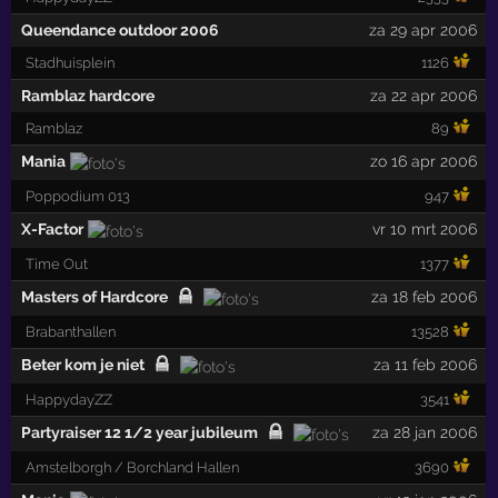
Queendance outdoor 2006
za 29 apr 2006
Stadhuisplein
1126
Ramblaz hardcore
za 22 apr 2006
Ramblaz
89
Mania
zo 16 apr 2006
Poppodium 013
947
X-Factor
vr 10 mrt 2006
Time Out
1377
Masters of Hardcore
za 18 feb 2006
Brabanthallen
13528
Beter kom je niet
za 11 feb 2006
HappydayZZ
3541
Partyraiser 12 1/2 year jubileum
za 28 jan 2006
Amstelborgh / Borchland Hallen
3690