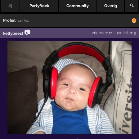
Jij
Partyflock
Community
Overig
🔍
Profiel
· 149751
📷
vrienden
·
favorieten
kellybeest
,12
,9