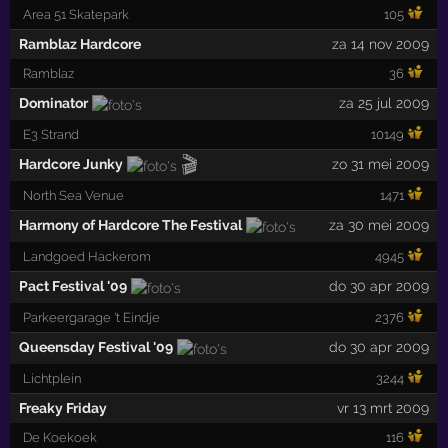
Area 51 Skatepark
105
Ramblaz Hardcore
za 14 nov 2009
Ramblaz
36
Dominator
za 25 jul 2009
E3 Strand
10149
🎬
Hardcore Junky
zo 31 mei 2009
North Sea Venue
1471
Harmony of Hardcore The Festival
za 30 mei 2009
Landgoed Hackerom
4945
Pact Festival '09
do 30 apr 2009
Parkeergarage 't Eindje
2376
Queensday Festival '09
do 30 apr 2009
Lichtplein
3244
Freaky Friday
vr 13 mrt 2009
De Koekoek
116