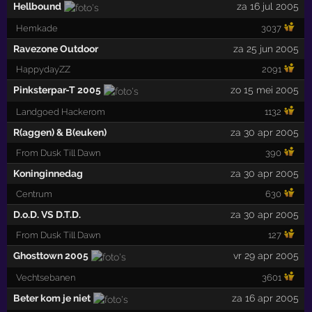
Hellbound
za 16 jul 2005
Hemkade
3037
Ravezone Outdoor
za 25 jun 2005
HappydayZZ
2091
Pinksterpar-T 2005
zo 15 mei 2005
Landgoed Hackerom
1132
R(aggen) & B(euken)
za 30 apr 2005
From Dusk Till Dawn
390
Koninginnedag
za 30 apr 2005
Centrum
630
D.o.D. VS D.T.D.
za 30 apr 2005
From Dusk Till Dawn
127
Ghosttown 2005
vr 29 apr 2005
Vechtsebanen
3601
Beter kom je niet
za 16 apr 2005