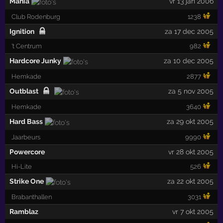
Mania
vr 13 jan 2006
Club Rodenburg
1238
Ignition
za 17 dec 2005
't Centrum
982
Hardcore Junky
za 10 dec 2005
Hemkade
2877
Outblast
za 5 nov 2005
Hemkade
3640
Hard Bass
za 29 okt 2005
Jaarbeurs
9990
Powercore
vr 28 okt 2005
Hi-Lite
526
Strike One
za 22 okt 2005
Brabanthallen
3031
Ramblaz
vr 7 okt 2005