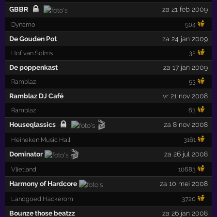
GBBR
za 21 feb 2009
Dynamo
504
De Gouden Pot
za 24 jan 2009
Hof van Solms
32
De poppenkast
za 17 jan 2009
Ramblaz
53
Ramblaz DJ Café
vr 21 nov 2008
Ramblaz
63
🎬
Houseqlassics
za 8 nov 2008
Heineken Music Hall
3161
🎬
Dominator
za 26 jul 2008
Vlietland
10683
Harmony of Hardcore
za 10 mei 2008
Landgoed Hackerom
3720
Bounze those beatzz
za 26 jan 2008