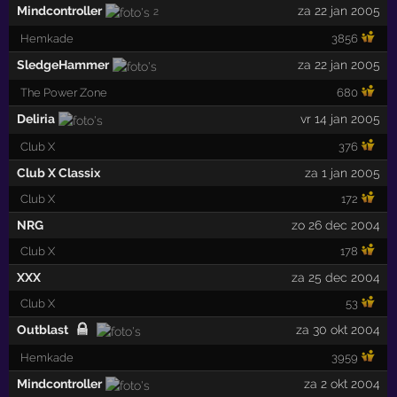
Mindcontroller
za 22 jan 2005
2
Hemkade
3856
SledgeHammer
za 22 jan 2005
The Power Zone
680
Deliria
vr 14 jan 2005
Club X
376
Club X Classix
za 1 jan 2005
Club X
172
NRG
zo 26 dec 2004
Club X
178
XXX
za 25 dec 2004
Club X
53
Outblast
za 30 okt 2004
Hemkade
3959
Mindcontroller
za 2 okt 2004