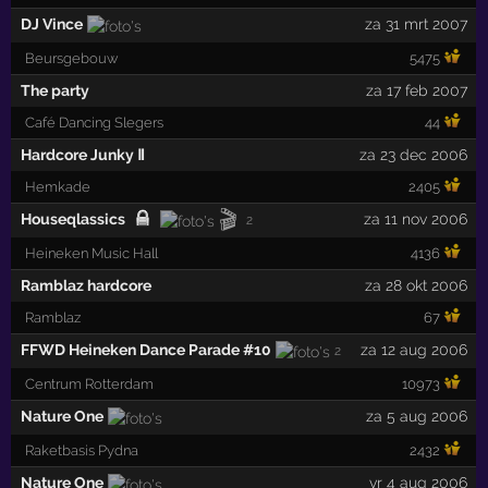
DJ Vince
za 31 mrt 2007
Beursgebouw
5475
The party
za 17 feb 2007
Café Dancing Slegers
44
Hardcore Junky Ⅱ
za 23 dec 2006
Hemkade
2405
🎬
Houseqlassics
za 11 nov 2006
2
Heineken Music Hall
4136
Ramblaz hardcore
za 28 okt 2006
Ramblaz
67
FFWD Heineken Dance Parade #10
za 12 aug 2006
2
Centrum Rotterdam
10973
Nature One
za 5 aug 2006
Raketbasis Pydna
2432
Nature One
vr 4 aug 2006