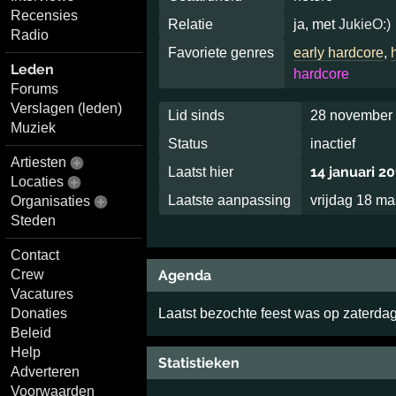
Recensies
Relatie
ja, met
JukieO:)
Radio
Favoriete genres
early hardcore
,
Leden
hardcore
Forums
Verslagen (leden)
Lid sinds
28 november 
Muziek
Status
inactief
Artiesten
14 januari 20
Laatst hier
Locaties
Laatste aanpassing
vrijdag 18 m
Organisaties
Steden
Contact
Agenda
Crew
Vacatures
Laatst bezochte feest was op zaterda
Donaties
Beleid
Help
Statistieken
Adverteren
Voorwaarden