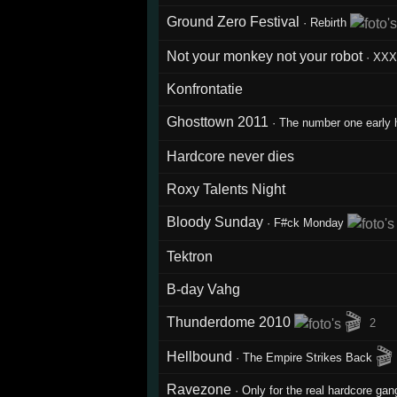
Ground Zero Festival
·
Rebirth
Not your monkey not your robot
·
XX
Konfrontatie
Ghosttown 2011
·
The number one early 
Hardcore never dies
Roxy Talents Night
Bloody Sunday
·
F#ck Monday
Tektron
B-day Vahg
🎬
Thunderdome 2010
2
🎬
Hellbound
·
The Empire Strikes Back
Ravezone
·
Only for the real hardcore gan