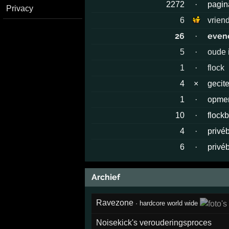
2272
·
pagin
Privacy
6
vrien
26
even
·
5
·
oude 
1
·
flock
4
×
gecit
1
·
opmer
10
·
flock
4
·
privé
6
·
privé
Archief
Ravezone
·
hardcore world wide
Noisekick's verouderingsproces