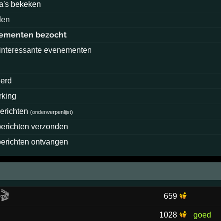
a's bekeken
den
ementen bezocht
interessante evenementen
eerd
king
berichten
(
onderwerpenlijst
)
berichten verzonden
berichten ontvangen
🎬
659
1028
goed