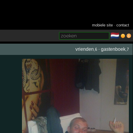
mobiele site
·
contact
🇳🇱
­
vrienden
·
gastenboek
,6
,7