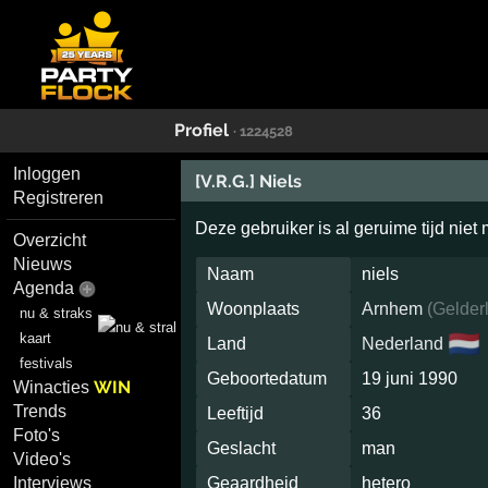
Profiel
· 1224528
Inloggen
[V.R.G.] Niels
Registreren
Deze gebruiker is al geruime tijd niet
Overzicht
Nieuws
Naam
niels
Agenda
Woonplaats
Arnhem
(
Gelder
nu & straks
🇳🇱
kaart
Land
Nederland
festivals
Geboortedatum
19 juni 1990
WIN
Winacties
Trends
Leeftijd
36
Foto's
Geslacht
man
Video's
Interviews
Geaardheid
hetero