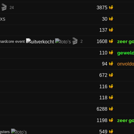
🎬
3875
24
30
XXS
137
🎬
zeer g
1608
hardcore event
2
geweld
110
94
onvold
672
116
118
6288
zeer g
1198
549
gsters