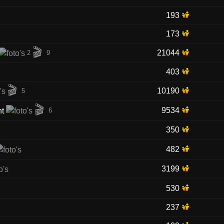
193
173
🎬
21044
2
9
403
🎬
10190
5
🎬
9534
6
350
482
3199
530
237