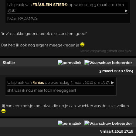
Uitspraak
van
FRÄULEIN STIER©
op woensdag 3 maart 2010 om
15:16:
▶
NOSTRADAMUS
"in z'n strakke groene broek die stond em goed!"
Dat heb ik ook nog ergens meegekregen ja
laatste aanpassing
3 maart 2010 15:22
Stollie
3 maart 2010 16:24
Uitspraak
van
Faniac
op woensdag 3 maart 2010 om 15:17:
▶
shit was ik nou maar toch meegegaan!
Jij had een meisje met pizza die op je aant wachten was dus niet zeiken
3 maart 2010 17:16