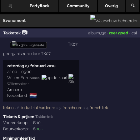
Jij
Partyflock
Community
Overig
🔍
Evenement
📷
Takketek
album
·
zeer goed
·
ical
,130
768 × 386 · organisatie
georganiseerd door
TK07
zaterdag 27 februari 2010
22:00
–
05:00
WillemEen
(binnen)
Willemsplein 1
Arnhem
🇳🇱
Nederland
tekno
,
industrial hardcore
,
frenchcore
,
french tek
× 6
× 5
× 4
Tickets & prijzen
Takketek
Voorverkoop:
€
10
,-
Deurverkoop:
€
10
,-
Minimumleeftijd