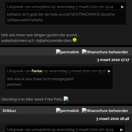
Uitspraak
van verwijderd op woensdag 3 maart 2010 om 15:14:
▶
behalve zo'n gast die de hele avond NOSTRADAMUS stond te
schreeuweN hahaha
heb wel meer rare dingen gezien die avond.....
waterbalonnen act + bijbehoorende dans
3 maart 2010 17:17
Uitspraak
van
Faniac
op woensdag 3 maart 2010 om 15:17:
▶
shit was ik nou maar toch meegegaan!
jammer!
Gelukkig is er elke week Free Party
Drikkuz
3 maart 2010 18:48
Uitspraak
van verwijderd op woensdag 3 maart 2010 om 15:14:
▶