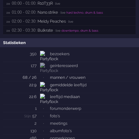
00:00 - 01:00:
R10T33R
zo 
· live
01:00 - 02:00:
Nano.strike
zo 
· live
hard techno, drum & bass
02:00 - 02:30:
Meldy Peaches
zo 
· live
02:30 - 03:30:
Bulkrate
zo 
· live
downtempo, drum & bass
Statistieken
350
bezoekers
177
geïnteresseerd
68 / 26
·
mannen / vrouwen
22.9
gemiddelde
leeftijd
22.6
leeftijd
mediaan
1
·
forumonderwerp
57
·
foto's
Stijn:
2
·
meetings
130
·
albumfoto's
486
·
opmerkingen