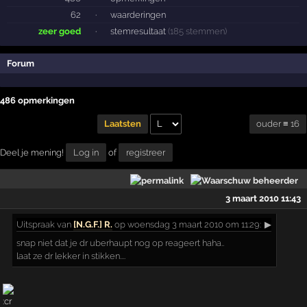
62
·
waarderingen
zeer goed
·
stemresultaat
(185 stemmen)
Forum
486 opmerkingen
ouder ≡ 16
Laatsten
Deel je mening!
Log in
of
registreer
3 maart 2010 11:43
Uitspraak
van
[N.G.F.] R.
op woensdag 3 maart 2010 om 11:29:
▶
snap niet dat je dr uberhaupt nog op reageert haha..
laat ze dr lekker in stikken....