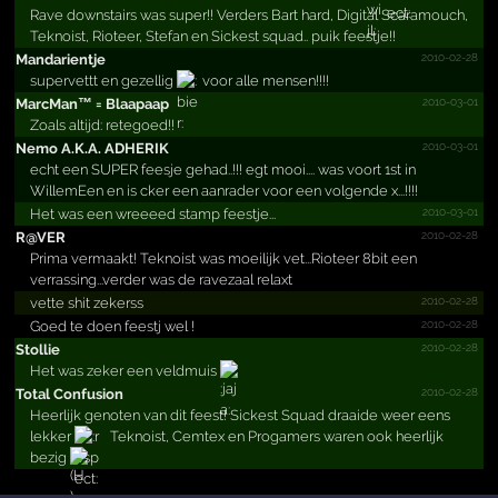
Rave downstairs was super!! Verders Bart hard, Digital Scaramouch,
Teknoist, Rioteer, Stefan en Sickest squad.. puik feestje!!
2010-02-28
Mandarientje
supervettt en gezellig
voor alle mensen!!!!
2010-03-01
MarcMan™ =­ Blaapaap
Zoals altijd: retegoed!!
2010-03-01
Nemo A.­K.­A.­ ADHERIK
echt een SUPER feesje gehad..!!! egt mooi.... was voort 1st in
WillemEen en is cker een aanrader voor een volgende x...!!!!
2010-03-01
Het was een wreeeed stamp feestje...
2010-02-28
R@VER
Prima vermaakt! Teknoist was moeilijk vet...Rioteer 8bit een
verrassing...verder was de ravezaal relaxt
2010-02-28
vette shit zekerss
2010-02-28
Goed te doen feestj wel !
2010-02-28
Stollie
Het was zeker een veldmuis
2010-02-28
Total Confusion
Heerlijk genoten van dit feest! Sickest Squad draaide weer eens
lekker
Teknoist, Cemtex en Progamers waren ook heerlijk
bezig