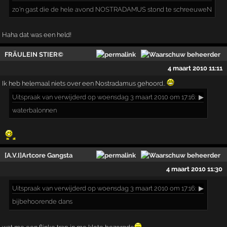
zo'n gast die de hele avond NOSTRADAMUS stond te schreeuweN
Haha dat was een held!
FRÄULEIN STIER©
4 maart 2010 11:11
Ik heb helemaal niets over een Nostradamus gehoord..
Uitspraak
van verwijderd op woensdag 3 maart 2010 om 17:16:
▶
waterbalonnen
[A.V.I]Artcore Gangsta
4 maart 2010 11:30
Uitspraak
van verwijderd op woensdag 3 maart 2010 om 17:16:
▶
bijbehoorende dans