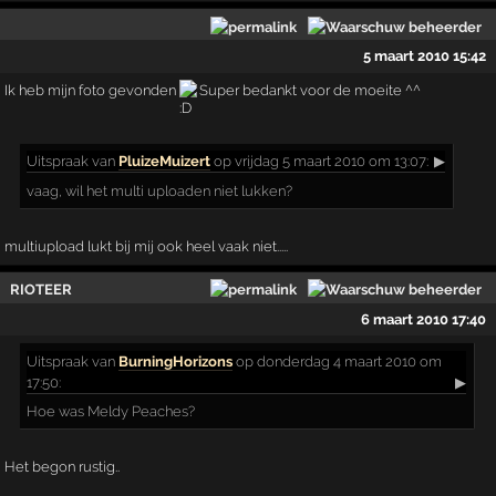
5 maart 2010 15:42
Ik heb mijn foto gevonden
Super bedankt voor de moeite ^^
Uitspraak
van
PluizeMuizert
op vrijdag 5 maart 2010 om 13:07:
▶
vaag, wil het multi uploaden niet lukken?
multiupload lukt bij mij ook heel vaak niet.....
RIOTEER
6 maart 2010 17:40
Uitspraak
van
BurningHorizons
op donderdag 4 maart 2010 om
17:50:
▶
Hoe was Meldy Peaches?
Het begon rustig..