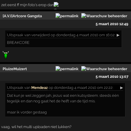
zet eerst ff mijn foto's erop dan
[A.V.I]Artcore Gangsta
5 maart 2010 12:49
Uitspraak
van verwijderd op donderdag 4 maart 2010 om 16:02:
▶
BREAKCORE
PluizeMuizert
5 maart 2010 13:07
Uitspraak
van
Mendeaz
op donderdag 4 maart 2010 om 22:22:
▶
Dat kun je wel zeggen jah, jezus wat een kutsysteem. steeds één
tegelijk en dan nog gaat het de helft van de tijd mis.
maar ik vorder gestaag
vaag, wil het multi uploaden niet lukken?