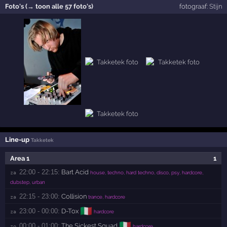
Foto's (→ toon alle 57 foto's)
fotograaf:
Stijn
Line-up
Takketek
Area 1
1
22:00 - 22:15:
Bart Acid
za 
house, techno, hard techno, disco, psy, hardcore,
dubstep, urban
22:15 - 23:00:
Collision
za 
trance, hardcore
🇮🇹
23:00 - 00:00:
D-Tox
za 
hardcore
🇮🇹
00:00 - 01:00:
The Sickest Squad
zo 
hardcore