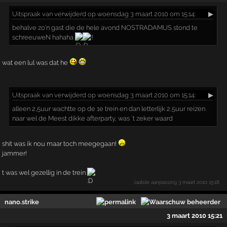
Uitspraak
van verwijderd op woensdag 3 maart 2010 om 15:14:
▶
behalve zo'n gast die de hele avond NOSTRADAMUS stond te
schreeuweN hahaha
!!
wat een lul was dat he
Uitspraak
van verwijderd op woensdag 3 maart 2010 om 15:14:
▶
alleen 2,5uur wachtte op de 1e trein en dan letterlijk 2,5uur reizen
naar wel de Meest dikke afterparty, was ´t zeker waard
shit was ik nou maar toch meegegaan!
jammer!
t was wel gezellig in de trein
laatste aanpassing
3 maart 2010 15:18
nano.strike
3 maart 2010 15:21