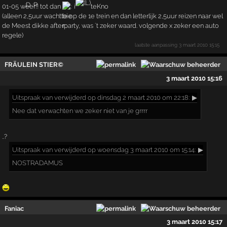
01-05 weer!! tot dan
i
teKno
(alleen 2,5uur wachtte op de 1e trein en dan letterlijk 2,5uur reizen naar wel
de Meest dikke afterparty, was ´t zeker waard. volgende x zeker een auto
regele)
laatste aanpassing
3 maart 2010 15:15
FRÄULEIN STIER©
3 maart 2010 15:16
Uitspraak
van verwijderd op dinsdag 2 maart 2010 om 22:18:
▶
Nee dat verwachten we zeker niet van je grrrr
..?
Uitspraak
van verwijderd op woensdag 3 maart 2010 om 15:14:
▶
NOSTRADAMUS
Faniac
3 maart 2010 15:17