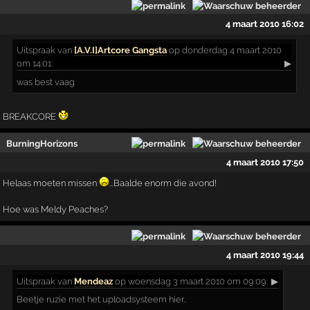
4 maart 2010 16:02
Uitspraak
van
[A.V.I]Artcore Gangsta
op donderdag 4 maart 2010
om 14:01:
▶
was best vaag
BREAKCORE
BurningHorizons
4 maart 2010 17:50
Helaas moeten missen
...Baalde enorm die avond!
Hoe was Meldy Peaches?
4 maart 2010 19:44
Uitspraak
van
Mendeaz
op woensdag 3 maart 2010 om 09:09:
▶
Beetje ruzie met het uploadsysteem hier..