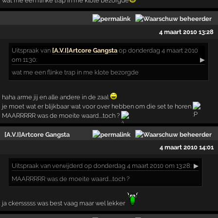
wat me een flinke trap in me klote bezorgde
4 maart 2010 13:28
Uitspraak
van
[A.V.I]Artcore Gangsta
op donderdag 4 maart 2010
om 11:30:
▶
wat me een flinke trap in me klote bezorgde
haha arme jij en alle andere in de zaal
je moet wat er blijkbaar wat voor over hebben om die set te horen
MAARRRRR was de moeite waard....toch ?
[A.V.I]Artcore Gangsta
4 maart 2010 14:01
Uitspraak
van verwijderd op donderdag 4 maart 2010 om 13:28:
▶
MAARRRRR was de moeite waard....toch ?
ja ckersssss was best vaag maar wel lekker