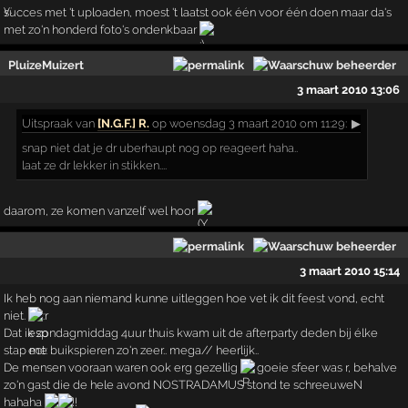
succes met 't uploaden, moest 't laatst ook één voor één doen maar da's
met zo'n honderd foto's ondenkbaar
PluizeMuizert
3 maart 2010 13:06
Uitspraak
van
[N.G.F.] R.
op woensdag 3 maart 2010 om 11:29:
▶
snap niet dat je dr uberhaupt nog op reageert haha..
laat ze dr lekker in stikken....
daarom, ze komen vanzelf wel hoor
3 maart 2010 15:14
Ik heb nog aan niemand kunne uitleggen hoe vet ik dit feest vond, echt
niet.
Dat ik zondagmiddag 4uur thuis kwam uit de afterparty deden bij élke
stap me buikspieren zo'n zeer.. mega// heerlijk..
De mensen vooraan waren ook erg gezellig
goeie sfeer was r, behalve
zo'n gast die de hele avond NOSTRADAMUS stond te schreeuweN
hahaha
!!