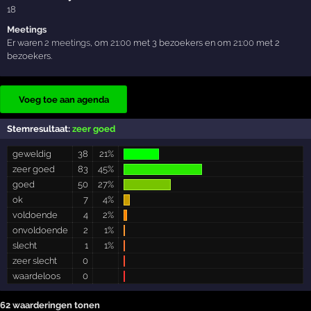
18
Meetings
Er waren
2 meetings
, om
21:00
met 3 bezoekers en om
21:00
met 2
bezoekers.
Voeg toe aan agenda
Stemresultaat:
zeer goed
geweldig
38
21%
zeer goed
83
45%
goed
50
27%
ok
7
4%
voldoende
4
2%
onvoldoende
2
1%
slecht
1
1%
zeer slecht
0
waardeloos
0
62 waarderingen tonen