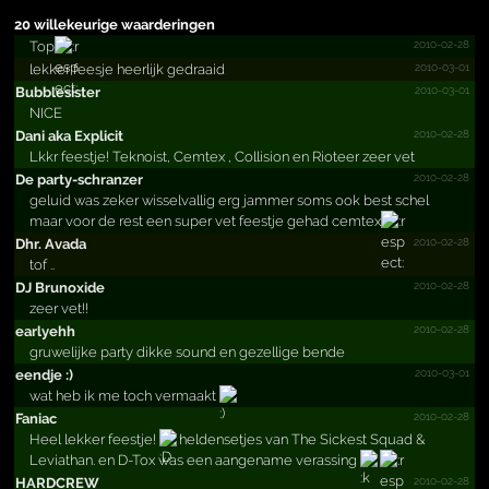
20 willekeurige waarderingen
2010-02-28
Top
2010-03-01
lekker feesje heerlijk gedraaid
2010-03-01
Bubblesister
NICE
2010-02-28
Dani aka Explicit
Lkkr feestje! Teknoist, Cemtex , Collision en Rioteer zeer vet
2010-02-28
De party-schranzer
geluid was zeker wisselvallig erg jammer soms ook best schel
maar voor de rest een super vet feestje gehad cemtex
2010-02-28
Dhr. Avada
tof ..
2010-02-28
DJ Brunoxide
zeer vet!!
2010-02-28
earlyehh
gruwelijke party dikke sound en gezellige bende
2010-03-01
eendje :)
wat heb ik me toch vermaakt
2010-02-28
Faniac
Heel lekker feestje!
heldensetjes van The Sickest Squad &
Leviathan. en D-Tox was een aangename verassing
2010-02-28
HARDCREW