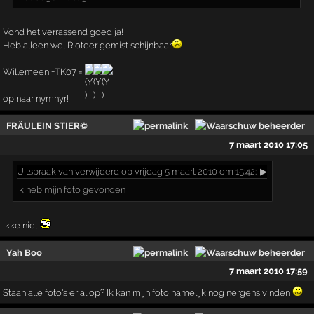
Vond het verrassend goed ja!
Heb alleen wel Rioteer gemist schijnbaar
Willemeen +TK07 =
op naar nymnyr!
FRÄULEIN STIER©
7 maart 2010 17:05
Uitspraak
van verwijderd op vrijdag 5 maart 2010 om 15:42:
▶
Ik heb mijn foto gevonden
ikke niet
Yah Boo
7 maart 2010 17:59
Staan alle foto's er al op? Ik kan mijn foto namelijk nog nergens vinden