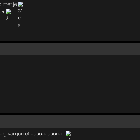
g met je
ver
u nog van jou of uuuuuuuuuuuh