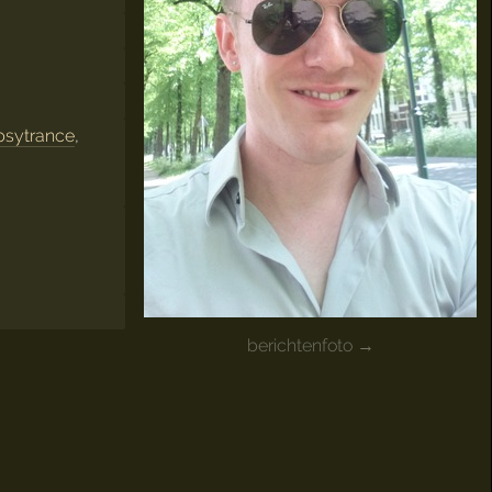
psytrance
,
berichtenfoto →