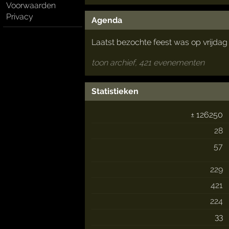
Voorwaarden
Privacy
Agenda
Laatst bezochte feest was op vrijda
toon archief, 421 evenementen
Statistieken
± 126250
28
57
229
421
224
33