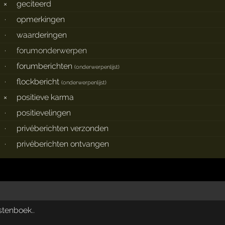
×
geciteerd
·
opmerkingen
·
waarderingen
·
forumonderwerpen
·
forumberichten
(
onderwerpenlijst
)
·
flockbericht
(
onderwerpenlijst
)
×
positieve karma
·
positievelingen
·
privéberichten verzonden
·
privéberichten ontvangen
tenboek..