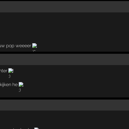
euw pop weeeer
hter
!
kijken he