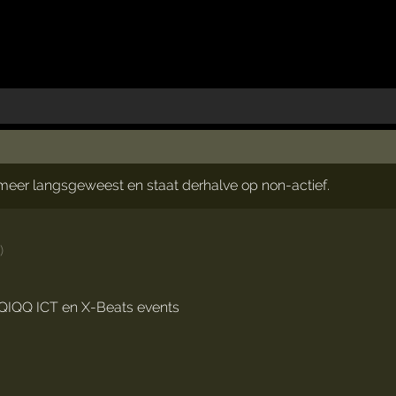
t meer langsgeweest en staat derhalve op non-actief.
t
)
QIQQ ICT en X-Beats events