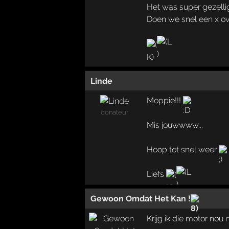
Het was super gezelli
Doen we snel een x o
Linde
Moppie!!!
donateur
Mis jouwwww...
Hoop tot snel weer
Liefs
Gewoon Omdat Het Kan !
Krijg ik die motor no