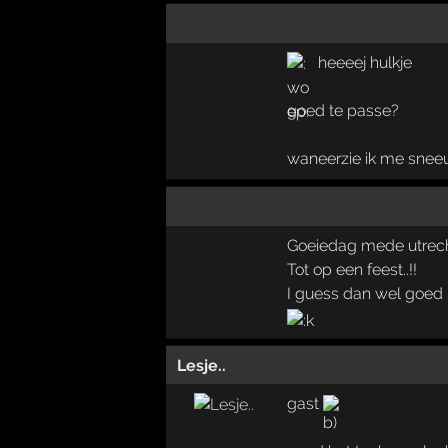
heeeej hulkje
goed te passe?
waneerzie ik me sne
Goeiedag mede utrec
Tot op een feest..!!
I guess dan wel goed 
Lesje..
gast