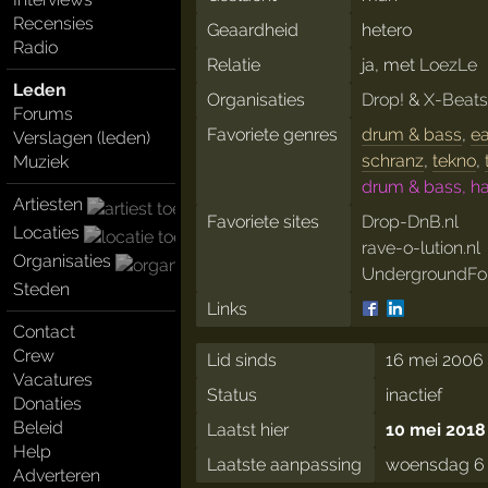
Recensies
Geaardheid
hetero
Radio
Relatie
ja, met
LoezLe
Leden
Organisaties
Drop!
&
X-Beat
Forums
Favoriete genres
drum & bass
,
ea
Verslagen (leden)
schranz
,
tekno
,
Muziek
drum & bass, ha
Artiesten
Favoriete sites
Drop-DnB.nl
Locaties
rave-o-lution.nl
Organisaties
UndergroundFor
Steden
Links
Contact
Crew
Lid sinds
16 mei 2006 
Vacatures
Status
inactief
Donaties
Beleid
Laatst hier
10 mei 2018
Help
Laatste aanpassing
woensdag 6 
Adverteren