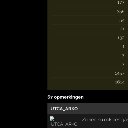
177
355
54
21
130
1
7
7
1457
1614
67 opmerkingen
UTCA_ARKO
Zo heb nu ook een gas