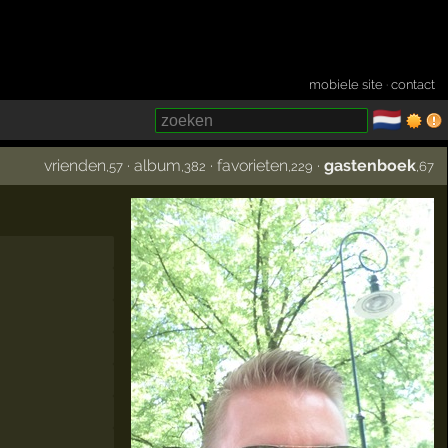
mobiele site
·
contact
🇳🇱
­
vrienden
·
album
·
favorieten
·
gastenboek
,57
,382
,229
,67