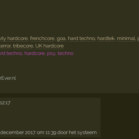
s
rly hardcore
,
frenchcore
,
goa
,
hard techno
,
hardtek
,
minimal
,
terror
,
tribecore
,
UK hardcore
rd techno, hardcore, psy, techno
Ever.nl
12:17
december 2017 om 11:39 door het systeem