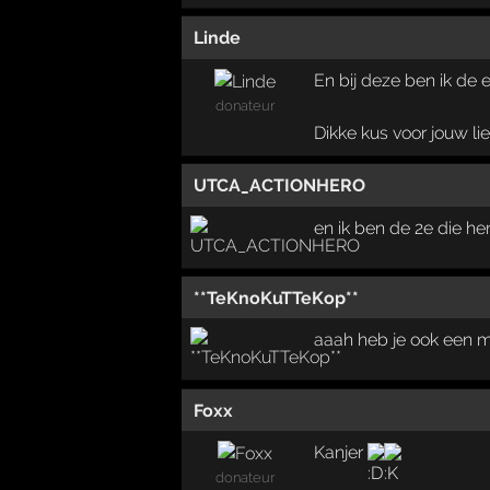
Linde
En bij deze ben ik de 
donateur
Dikke kus voor jouw lie
UTCA_ACTIONHERO
en ik ben de 2e die he
**TeKnoKuTTeKop**
aaah heb je ook een me
Foxx
Kanjer
donateur