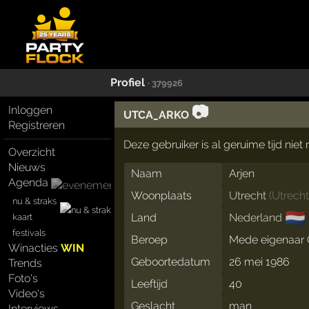
Profiel
· 379926
📷
Inloggen
UTCA_ARKO
Registreren
Deze gebruiker is al geruime tijd nie
Overzicht
Nieuws
Naam
Arjen
Agenda
Woonplaats
Utrecht
(
Utrech
nu & straks
🇳🇱
Land
Nederland
kaart
festivals
Beroep
Mede eigenaar 
Winacties
WIN
Geboortedatum
26 mei 1986
Trends
Foto's
Leeftijd
40
Video's
Geslacht
man
Interviews