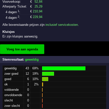
Voorverkoop:
€
52
,84
Afterparty Ticket:
€
25
,29
1
€
210
,94
4 dagen
:
2
€
229
,94
4 dagen
:
Alle bovenstaande prijzen zijn
inclusief servicekosten
.
Kluisjes
Er zijn kluisjes aanwezig.
Voeg toe aan agenda
Stemresultaat:
geweldig
geweldig
43
69%
zeer goed
12
19%
goed
6
10%
ok
1
2%
voldoende
0
onvoldoende
0
slecht
0
zeer slecht
0