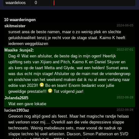
waardeloos
0
10 waarderingen
skitmeister
2024-06-05
sunset area de beste namen, maar o zo weinig plek en slechte
geluidskwaliteit tenzij je recht voor de stage staat. Kaimo K heeft
iedereen weggeblazen
Maaike :kusje2:
2022-07-01
Dag 4! Wat een afsluiter, de beste dag in mijn ogen! Heerlijk
uplifting sets van Xijiaro and Pitch, Kaimo K en Daniel Skyver en
als kers op de taart Metta and Glyde, wat een helden! Sunset area
was dus echt mijn stage! Afsluiter op de main met de vriendengroep
en eindshow van het weekend maken dat ik nu al weer verlang naar
editie van 2023!!
Bo en team! Enorm bedankt voor jullie
geweldige prestatie!!!
Tot volgend jaar!
Jolanda2685
2022-06-28
Wat een gave lokatie
lucien1993az
2022-06-28
Gewoon nog altijd goed als feest. Maar het magische randje helaas
wel verloren voor mij.... Overkill aan die vele depressieve slappe
technosets. Weinig melodieuze sets, maar vooral de nadruk op
slappe techno bij veel artiesten. Daxson, Simon Patterson en SVD