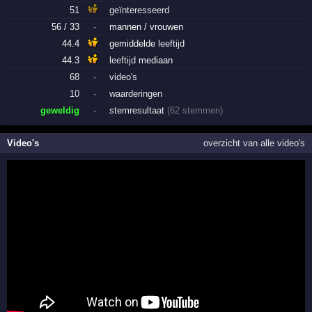
51
geïnteresseerd
56 / 33
·
mannen / vrouwen
44.4
gemiddelde
leeftijd
44.3
leeftijd
mediaan
68
·
video's
10
·
waarderingen
geweldig
·
stemresultaat
(62 stemmen)
Video's
overzicht van alle video's