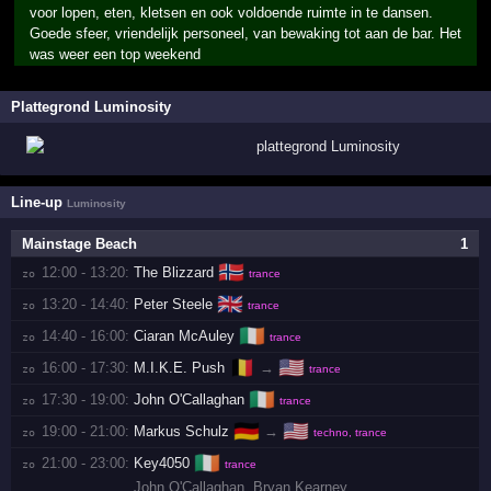
voor lopen, eten, kletsen en ook voldoende ruimte in te dansen.
Goede sfeer, vriendelijk personeel, van bewaking tot aan de bar. Het
was weer een top weekend
Plattegrond Luminosity
Line-up
Luminosity
Mainstage Beach
1
🇳🇴
12:00 - 13:20:
The Blizzard
zo 
trance
🇬🇧
13:20 - 14:40:
Peter Steele
zo 
trance
🇮🇪
14:40 - 16:00:
Ciaran McAuley
zo 
trance
🇧🇪
🇺🇸
16:00 - 17:30:
M.I.K.E. Push
→
zo 
trance
🇮🇪
17:30 - 19:00:
John O'Callaghan
zo 
trance
🇩🇪
🇺🇸
19:00 - 21:00:
Markus Schulz
→
zo 
techno, trance
🇮🇪
21:00 - 23:00:
Key4050
zo 
trance
John O'Callaghan
,
Bryan Kearney