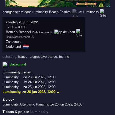
georganiseerd door
Luminosity Beach Festival
⊂
Luminosity
zondag 26 juni 2022
12:00
–
00:00
Bernie's Beachclub
(buiten, strand)
Boulevard Barnaart 65
Zandvoort
🇳🇱
Nederland
schatting:
trance
,
progressive trance
,
techno
plattegrond
Luminosity dagen
Luminosity
,
do 23 jun 2022, 12:00
Luminosity
,
vr 24 jun 2022, 12:00
Luminosity
,
za 25 jun 2022, 12:00
Luminosity
,
zo 26 jun 2022, 12:00
←
Zie ook
Luminosity Afterparty
,
Panama
,
zo 26 jun 2022, 24:00
Tickets & prijzen
Luminosity