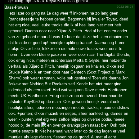
gelukkig top! JOC & Key4050 helaas gemist.
Bass-Powah
2022-06-27
Iets later op gang na 1e dag weer ff inkomen na zo lang geen
(trance)feestje te hebben gehad. Begonnen bij invaller Toyax, deed
het erg nice, veel leuke tracks die ik al heel lang niet meer heb
gehoord. Daarna door naar Xijaro & Pitch. Had al het een en ander
van ze gehoord maar dit was 1e keer dat ik ze heb zien draaien en
dat knalde er goed op! heerlijke uplifing trance! Daarna nog ff een
stukje Oliver Lieb, lekker om die hele ouwe tracks weer eens te
horen. Even een kleine pauze en weer door naar The Digital Blonde,
ook errug nice, meteen erachteraan Metta & Glyde, hier hetzelfde
verhaal als Xijaro & Pitch, heerlijk losgaan en knallen. dikke set!
Stukje Kaimo K en toen door naar Gentech (Scot Project & Mark
Sherry) ook weer rammen, volle bak genieten! Toen als daarna Jon
Askew met Nothing But Rockets set! Kende het niet maar ging
inderdaad als een raket! Had wat weg van Rave meets Hardtrance
meets UK Hardhouse. Errug nice zo op de avond. Door naar de
afsluiter Key4050 op de main. Ook gewoon heerlijk vooral ook
heerlijke sfeer, iedereen meezingen met de tracks, mooie eindshow
ook. +punten; dikke muziek en setjes, sfeer aankleding, dames en
weer. - punten; wel erg veel zelfde hitjes op diverse podia, heeee
hoooo bij de main
en overige drankprijzen naast bier. Ook rode
muntje snapte ik niet helemaal want later op de dag lagen er veel
muntjes als lege glazen, flessen op de grond. Al met al echt