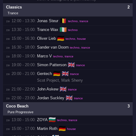
Classics
2
Trance
🇧🇪
12:00 - 13:30:
Jonas Steur
zo 
techno, trance
🇮🇪
13:30 - 15:00:
Trance Wax
zo 
techno
🇩🇪
15:00 - 16:30:
Oliver Lieb
zo 
techno, house
16:30 - 18:00:
Sander van Doorn
zo 
techno, trance
18:00 - 19:00:
Marco V
zo 
techno, trance
🇬🇧
19:00 - 20:00:
Simon Patterson
zo 
trance
🇩🇪
🇬🇧
20:00 - 21:00:
Gentech
zo 
trance
Scot Project
,
Mark Sherry
🇬🇧
21:00 - 22:00:
John Askew
zo 
trance
🇬🇧
22:00 - 23:00:
Jordan Suckley
zo 
trance
Coco Beach
3
Pure Progressive
🇧🇬
13:00 - 15:00:
ZOYA
zo 
techno, trance
🇩🇪
15:00 - 17:00:
Martin Roth
zo 
house