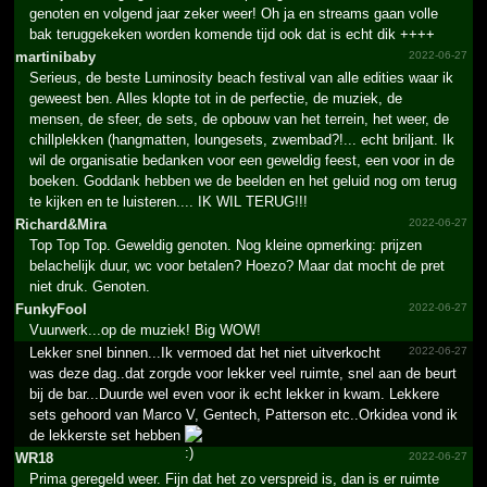
genoten en volgend jaar zeker weer! Oh ja en streams gaan volle
bak teruggekeken worden komende tijd ook dat is echt dik ++++
martinibaby
2022-06-27
Serieus, de beste Luminosity beach festival van alle edities waar ik
geweest ben. Alles klopte tot in de perfectie, de muziek, de
mensen, de sfeer, de sets, de opbouw van het terrein, het weer, de
chillplekken (hangmatten, loungesets, zwembad?!... echt briljant. Ik
wil de organisatie bedanken voor een geweldig feest, een voor in de
boeken. Goddank hebben we de beelden en het geluid nog om terug
te kijken en te luisteren.... IK WIL TERUG!!!
Richard&Mira
2022-06-27
Top Top Top. Geweldig genoten. Nog kleine opmerking: prijzen
belachelijk duur, wc voor betalen? Hoezo? Maar dat mocht de pret
niet druk. Genoten.
FunkyFool
2022-06-27
Vuurwerk...op de muziek! Big WOW!
Lekker snel binnen...Ik vermoed dat het niet uitverkocht
2022-06-27
was deze dag..dat zorgde voor lekker veel ruimte, snel aan de beurt
bij de bar...Duurde wel even voor ik echt lekker in kwam. Lekkere
sets gehoord van Marco V, Gentech, Patterson etc..Orkidea vond ik
de lekkerste set hebben
WR18
2022-06-27
Prima geregeld weer. Fijn dat het zo verspreid is, dan is er ruimte