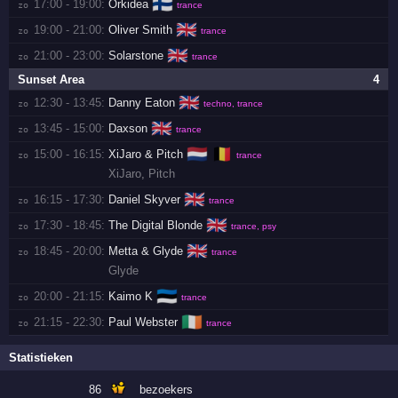
🇫🇮
17:00 - 19:00:
Orkidea
zo 
trance
🇬🇧
19:00 - 21:00:
Oliver Smith
zo 
trance
🇬🇧
21:00 - 23:00:
Solarstone
zo 
trance
Sunset Area
4
🇬🇧
12:30 - 13:45:
Danny Eaton
zo 
techno, trance
🇬🇧
13:45 - 15:00:
Daxson
zo 
trance
🇳🇱
🇧🇪
15:00 - 16:15:
XiJaro & Pitch
zo 
trance
XiJaro
,
Pitch
🇬🇧
16:15 - 17:30:
Daniel Skyver
zo 
trance
🇬🇧
17:30 - 18:45:
The Digital Blonde
zo 
trance, psy
🇬🇧
18:45 - 20:00:
Metta & Glyde
zo 
trance
Glyde
🇪🇪
20:00 - 21:15:
Kaimo K
zo 
trance
🇮🇪
21:15 - 22:30:
Paul Webster
zo 
trance
Statistieken
86
bezoekers