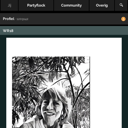
Jij
Partyflock
Community
Overig
🔍
Profiel
· 1209142
WR18