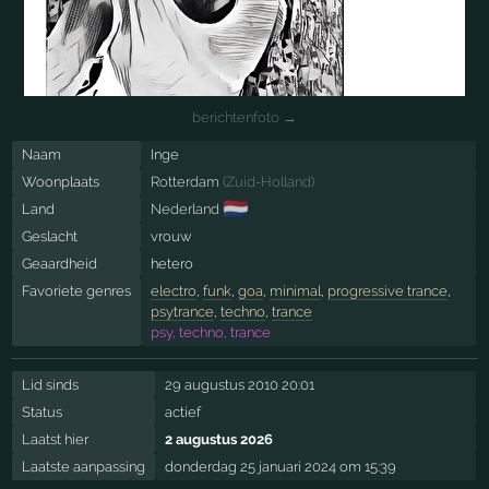
berichtenfoto →
Naam
Inge
Woonplaats
Rotterdam
(
Zuid-Holland
)
🇳🇱
Land
Nederland
Geslacht
vrouw
Geaardheid
hetero
Favoriete genres
electro
,
funk
,
goa
,
minimal
,
progressive trance
,
psytrance
,
techno
,
trance
psy, techno, trance
Lid sinds
29 augustus 2010 20:01
Status
actief
Laatst hier
2 augustus 2026
Laatste aanpassing
donderdag 25 januari 2024 om 15:39