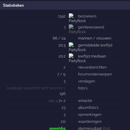
Statistieken
1342
bezoekers
1
geïnteresseerd
66 / 24
·
mannen / vrouwen
20.3
gemiddelde
leeftijd
20.2
leeftijd
mediaan
2
·
nieuwsberichten
7 / 9
·
forumonderwerpen
3
·
verslagen
·
foto's
OUWEGEK WAUZITEIT MTF [M.O.T.P.C.]:
196
2× 2
·
winactie
1165 @
23
·
albumfoto's
3
·
opmerkingen
211
·
waarderingen
geweldig
·
stemresultaat
(696