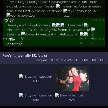
Er werd Mega Goed gedraaid!!! is dan gotver jammer om ineens
erg ziek te worden op zo n feesieh
meteen naar buiten moeten
gaan, frisse lucht >> Baalde ik flink van!!!
<< Kenan liefje TNX
voor je lieve steun
2005-05-15
°(Ô_ô)°
Heeeey ik wil me gehoor terug
Basement
Mindustries en The Outside Agency waren Haaaaaaaard !!!!!
Sfeer was
Volgende keer gaat ik in die box zitten
2005-05-15
º¹º iNNo
top feessie.
Foto's (→ toon alle 191 foto's)
fotograaf:
OUWEGEK WAUZITEIT MTF [M.O.T.P.C.]