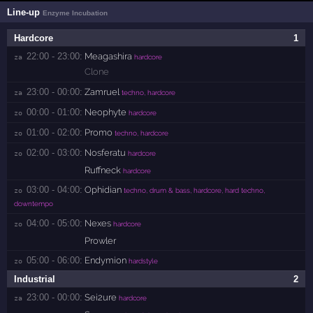
Line-up
Enzyme Incubation
Hardcore
1
22:00 - 23:00:
Meagashira
za 
hardcore
Clone
23:00 - 00:00:
Zamruel
za 
techno, hardcore
00:00 - 01:00:
Neophyte
zo 
hardcore
01:00 - 02:00:
Promo
zo 
techno, hardcore
02:00 - 03:00:
Nosferatu
zo 
hardcore
Ruffneck
hardcore
03:00 - 04:00:
Ophidian
zo 
techno, drum & bass, hardcore, hard techno,
downtempo
04:00 - 05:00:
Nexes
zo 
hardcore
Prowler
05:00 - 06:00:
Endymion
zo 
hardstyle
Industrial
2
23:00 - 00:00:
Sei2ure
za 
hardcore