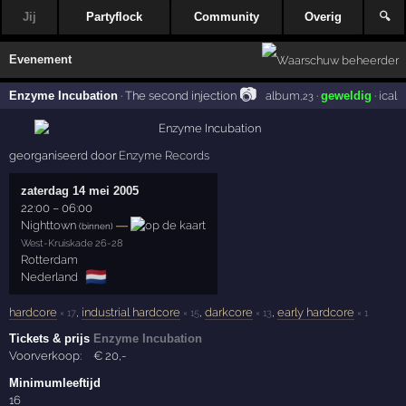
Jij
Partyflock
Community
Overig
🔍
Evenement
📷
Enzyme Incubation
·
The second injection
album
·
geweldig
·
ical
,23
georganiseerd door
Enzyme Records
zaterdag 14 mei 2005
22:00
–
06:00
Nighttown
—
(binnen)
West-Kruiskade 26-28
Rotterdam
🇳🇱
Nederland
hardcore
,
industrial hardcore
,
darkcore
,
early hardcore
× 17
× 15
× 13
× 1
Tickets & prijs
Enzyme Incubation
Voorverkoop:
€
20
,-
Minimumleeftijd
16