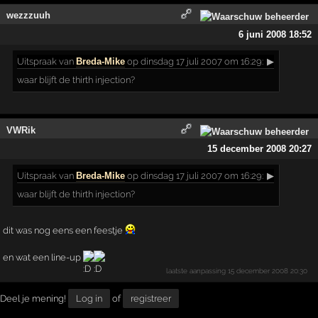
wezzzuuh
6 juni 2008 18:52
Uitspraak
van
Breda-Mike
op dinsdag 17 juli 2007 om 16:29:
▶
waar blijft de thirth injection?
VWRik
15 december 2008 20:27
Uitspraak
van
Breda-Mike
op dinsdag 17 juli 2007 om 16:29:
▶
waar blijft de thirth injection?
dit was nog eens een feestje
en wat een line-up
laatste aanpassing
15 december 2008 20:30
Deel je mening!
Log in
of
registreer