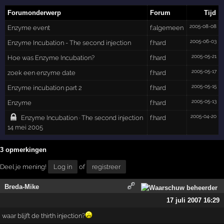
Forumonderwerp
Forum
Tijd
2005-08-08
Enzyme event
f:algemeen
2005-06-03
Enzyme Incubation - The second injection
f:hard
2005-05-21
Hoe was Enzyme Incubation?
f:hard
2005-05-17
zoek een enzyme date
f:hard
2005-05-15
Enzyme incubation part 2
f:hard
2005-05-13
Enzyme
f:hard
2005-04-20
Enzyme Incubation · The second injection
f:hard
14 mei 2005
3 opmerkingen
Deel je mening!
Log in
of
registreer
Breda-Mike
17 juli 2007 16:29
waar blijft de thirth injection?