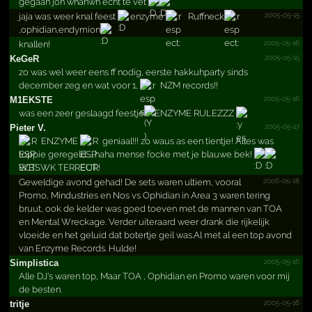
gegaan joh whahwh echt te vet
2005-05-15
jaja was weer knal feest
enzyme
Ruffneck
,ophidian,endymion
2005-05-16
knallen!
2005-05-15
KeGeR
zo was wel weer eens ff nodig, eerste hakkuhparty sinds
december zeg en wat voor 1,
NZM records!!
2005-05-16
M1EKSTE
was een zeer geslaagd feestje
ENZYME RULEZZZ
2005-05-17
Pieter V.
ENZYME
geniaal!!! zo waus as een tientje! Alles was
toppie geregeld......haha mense focke met je blauwe bek!
WBSWK TERREUR!
2006-05-18
Geweldige avond gehad! De sets waren ultiem, voora­l
Promo, Mindustries en Nos vs Ophidian in Area 3 ­waren tering
bruut, ook de kelder was goed toeven ­met de mannen van TOA
en Mental Wreckage. Verder u­iteraard weer drank die rijkelijk
vloeide en het g­eluid dat botertje geil was.Al met al een top avon­d
van Enzyme Records. Hulde!
2005-05-16
Simplistica
Alle DJ's waren top, Maar TOA , Ophidian en Promo waren voor mij
de besten.
2005-05-16
tritje