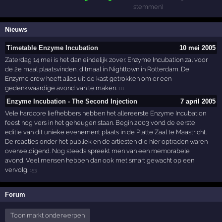
stemmen)
Nieuws
Timetable Enzyme Incubation
10 mei 2005
Zaterdag 14 mei is het dan eindelijk zover. Enzyme Incubation zal voor
de 2e maal plaatsvinden, ditmaal in Nighttown in Rotterdam. De
Enzyme crew heeft alles uit de kast getrokken om er een
gedenkwaardige avond van te maken.
111
Enzyme Incubation - The Second Injection
7 april 2005
Vele hardcore liefhebbers hebben het allereerste Enzyme Incubation
feest nog vers in het geheugen staan. Begin 2003 vond de eerste
editie van dit unieke evenement plaats in de Platte Zaal te Maastricht.
De reacties onder het publiek en de artiesten die hier optraden waren
overweldigend. Nog steeds spreekt men van een memorabele
avond. Veel mensen hebben dan ook met smart gewacht op een
vervolg.
153
Forum
Toon markt onderwerpen