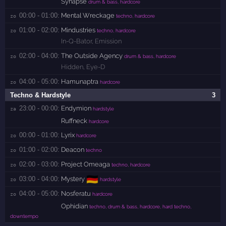
Synapse
drum & bass, hardcore
00:00 - 01:00:
Mental Wreckage
zo 
techno, hardcore
01:00 - 02:00:
Mindustries
zo 
techno, hardcore
In-Q-Bator
,
Emission
02:00 - 04:00:
The Outside Agency
zo 
drum & bass, hardcore
Hidden
,
Eye-D
04:00 - 05:00:
Hamunaptra
zo 
hardcore
Techno & Hardstyle
3
23:00 - 00:00:
Endymion
za 
hardstyle
Ruffneck
hardcore
00:00 - 01:00:
Lyrix
zo 
hardcore
01:00 - 02:00:
Deacon
zo 
techno
02:00 - 03:00:
Project Omeaga
zo 
techno, hardcore
🇩🇪
03:00 - 04:00:
Mystery
zo 
hardstyle
04:00 - 05:00:
Nosferatu
zo 
hardcore
Ophidian
techno, drum & bass, hardcore, hard techno,
downtempo