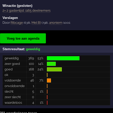
Winactie (gesloten)
2× 2 gastenlijst: 1165 deelnemers
Verslagen
Door
Ribcage
,
Mel B)
,
anoniem
.
(638)
(798)
(1001)
Voeg toe aan agenda
Stemresultaat:
geweldig
geweldig
369
53%
zeer goed
100
14%
goed
168
24%
ok
3
voldoende
46
7%
onvoldoende
1
slecht
5
1%
zeer slecht
0
waardeloos
4
1%