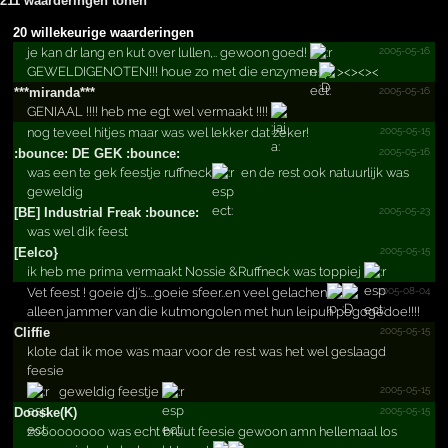
211 waarderingen tonen
20 willekeurige waarderingen
2005-05-16
je kan dr lang en kut over lullen,.. gewoon goed!
GEWELDIGENOTEN!!! houe zo met die enzymen
><><><
2005-05-16
***­miranda***­
GENIAAL !!!! heb me egt wel vermaakt !!!!
2005-05-15
nog teveel hitjes maar was wel lekker dat zeker!
2005-05-16
:bounce: DE GEK :bounce:
was een te gek feestje ruffneck
en de rest ook natuurlijk was
geweldig
2005-05-23
[BE] Industrial Freak :bounce:
was wel dik feest
2005-05-15
[Eelco}
ik heb me prima vermaakt Nossie &Ruffneck was toppiej
2005-08-04
Vet feest ! goeie dj's....goeie sfeer..en veel gelachen
alleen jammer van die kutmongolen met hun leipuh pogogedoe!!!!
2005-05-15
Cliffie
klote dat ik moe was maar voor de rest was het wel geslaagd
feesie
2005-05-15
geweldig feestje
2005-05-15
Dooske(K)
zooooooooo was echt bruut feesie gewoon amn hellemaal los