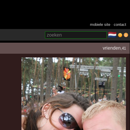
mobiele site
·
contact
🇳🇱
­
vrienden
,41