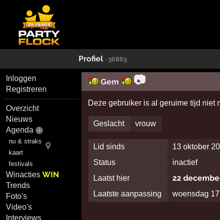
Profiel
· 36863
📷
Inloggen
Gem
Registreren
Deze gebruiker is al geruime tijd niet
Overzicht
Nieuws
Geslacht
vrouw
Agenda
nu & straks
Lid sinds
13 oktober 2
kaart
Status
inactief
festivals
WIN
Winacties
22 decembe
Laatst hier
Trends
Laatste aanpassing
woensdag 17 
Foto's
Video's
Interviews