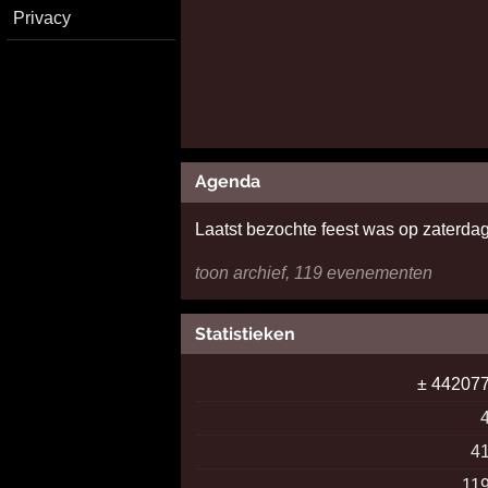
Privacy
Agenda
Laatst bezochte feest was op zaterda
toon archief, 119 evenementen
Statistieken
± 44207
4
11