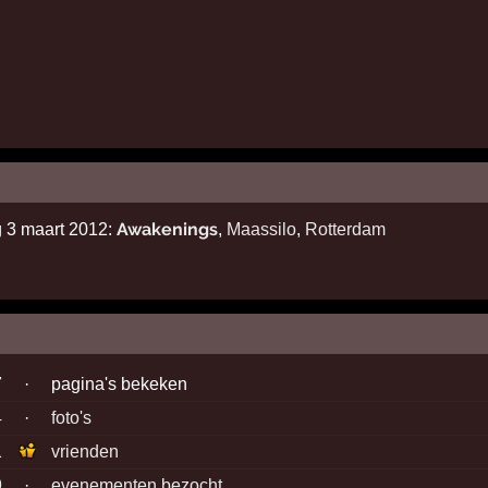
Awakenings
g 3 maart 2012:
,
Maassilo
,
Rotterdam
7
·
pagina's bekeken
4
·
foto's
1
vrienden
9
·
evenementen bezocht