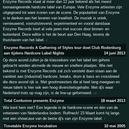
Enzyme Records staat al meer dan 12 jaar bekend als het meest
toonaangevende hardcore label van Europa. Vele Enzyme artiesten zijn
uitgegroeid tot ware iconen van de scene. De populariteit van Enzyme
is te danken aan het leveren van kwaliteit. De muziek is uniek,
vernieuwend, vooruitstrevend, experimenteel en vooral dansbaar.
Enzyme Records tourt al vele jaren met succes door binnen- en
buitenland. Deze editie is het de beurt aan Den Haag, tevens de
thuishaven van het label.
2
Enzyme Records A Gathering of Styles tour doet Club Rodenburg
aan tijdens Hardcore Label Nights
14 juni 2013
Op deze avond zullen je de klassiekers van het label ten gehore
gebracht worden alsmede de nieuwe en snellere plaatjes. Wie niet
bekend is met Enzyme Records zal zich versteld doen staan aan de
variëteit aan (industrial) hardcore, breaks, drum & bass en crossbreed
die deze avond rijk is. Met grootmeesters die al heel lang meegaan en
nieuw talent is hier ook een hoog diversiteitsgehalte. Met dj's waar
Nederland trots op mag zijn, is de line-up geformeerd.
18
Total Confusion presents Enzyme
18 maart 2013
Wie kent hem niet? Een legende in de hardcore-scene en één van de
veteranen van Nederlandse bodem: Ruffneck! 23 Maart komt hij langs
met een showcase van de beste dj's van zijn Enzyme label.
7
Timetable Enzyme Incubation
10 mei 2005