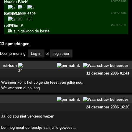
Naraku Bitch
2007-02-02
Breda-Mike
2007-01-04
retHcun :P
2006-12-11
Ze zijn gewoon de beste
13 opmerkingen
Deel je mening!
Log in
of
registreer
retHcun
11 december 2006 01:41
Wanneer komt het volgende feest van jullie nou.
We wachten al zo lang
24 december 2006 16:20
Ja idd zou niet verkeerd wezen
ben nog nooit op feestje van jullie geweest..