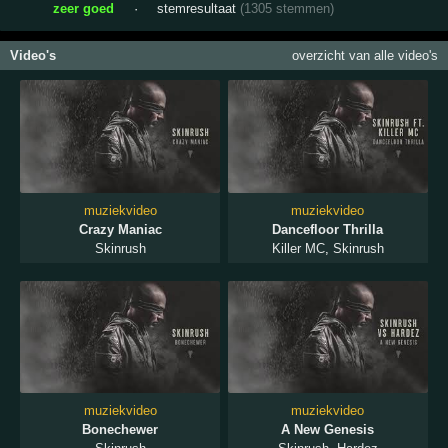
zeer goed
·
stemresultaat
(1305 stemmen)
Video's
overzicht van alle video's
muziekvideo
muziekvideo
Crazy Maniac
Dancefloor Thrilla
Skinrush
Killer MC
,
Skinrush
muziekvideo
muziekvideo
Bonechewer
A New Genesis