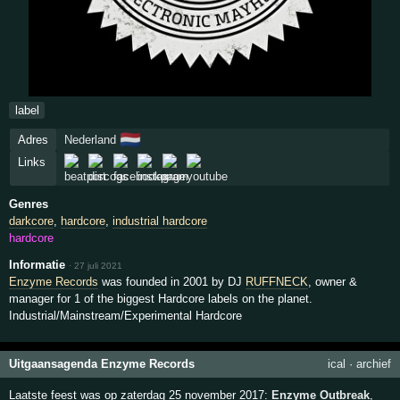
label
🇳🇱
Adres
Nederland
Links
Genres
darkcore
,
hardcore
,
industrial hardcore
hardcore
Informatie
·
27 juli 2021
Enzyme Records
was founded in 2001 by DJ
RUFFNECK
, owner &
manager for 1 of the biggest Hardcore labels on the planet.
Industrial/Mainstream/Experimental Hardcore
Uitgaansagenda Enzyme Records
ical
·
archief
Laatste feest was op zaterdag 25 november 2017:
Enzyme Outbreak
,