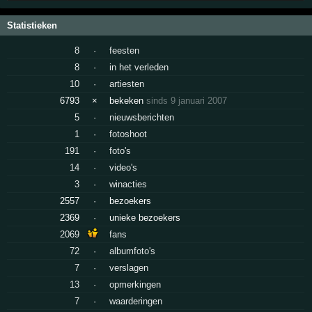
Statistieken
8
·
feesten
8
·
in het verleden
10
·
artiesten
6793
×
bekeken
sinds 9 januari 2007
5
·
nieuwsberichten
1
·
fotoshoot
191
·
foto's
14
·
video's
3
·
winacties
2557
·
bezoekers
2369
·
unieke bezoekers
2069
fans
72
·
albumfoto's
7
·
verslagen
13
·
opmerkingen
7
·
waarderingen