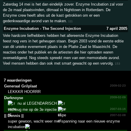
Zaterdag 14 mei is het dan eindelijk zover. Enzyme Incubation zal voor
de 2e maal plaatsvinden, ditmaal in Nighttown in Rotterdam. De
Enzyme crew heeft alles uit de kast getrokken om er een
gedenkwaardige avond van te maken.
111
Enzyme Incubation - The Second Injection
7 april 2005
Vele hardcore liefhebbers hebben het allereerste Enzyme Incubation
feest nog vers in het geheugen staan. Begin 2003 vond de eerste editie
van dit unieke evenement plaats in de Platte Zaal te Maastricht. De
reacties onder het publiek en de artiesten die hier optraden waren
overweldigend. Nog steeds spreekt men van een memorabele avond.
Veel mensen hebben dan ook met smart gewacht op een vervolg.
153
7 waarderingen
Generaal Grilplaat
2009-02-23
LEKKKR HOORRR
Darknoyse
2009-02-09
nu al LEGENDARISCH
verheug me op de 3e injectie
2007-03-16
|| Dennis ||
2007-02-08
super gewoon, wacht weer met spanning naar een nieuwe enzyme
incubation