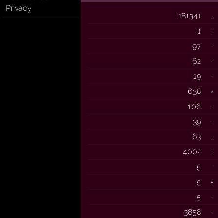
Privacy
181341
·
1
·
97
·
62
·
19
·
638
×
106
·
39
·
63
·
4002
·
5
·
5
×
5
·
3858
·