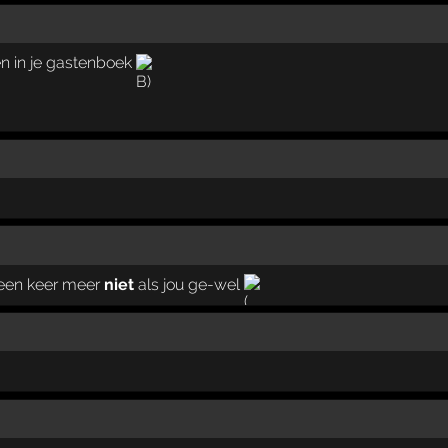
oen in je gastenboek
jd een keer meer
niet
als jou ge-wel