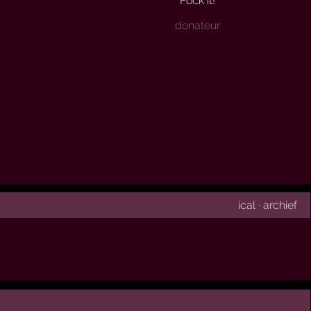
Fock it!
donateur
ical
·
archief