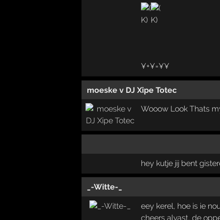
¥+¥=¥¥
moeske v DJ Xipe Totec
Wooow Look Thats m
hey kutje jij bent gis
_-Witte-_
eey kerel, hoe is ie no
cheers alvast, de opp