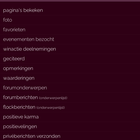
pagina's bekeken
foto
favorieten
evenementen bezocht
winactie deelnemingen
geciteerd
opmerkingen
waarderingen
forumonderwerpen
forumberichten
(
onderwerpenlijst
)
flockberichten
(
onderwerpenlijst
)
positieve karma
positievelingen
privéberichten verzonden