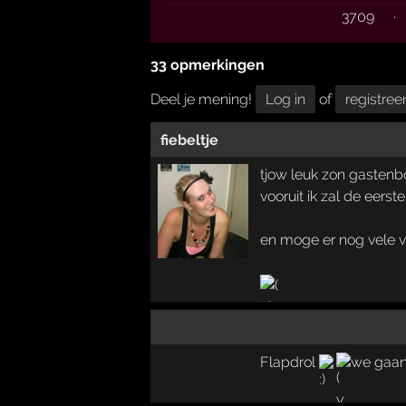
3709
·
33 opmerkingen
Deel je mening!
Log in
of
registree
fiebeltje
tjow leuk zon gastenboe
vooruit ik zal de eerst
en moge er nog vele 
Flapdrol
we gaan 