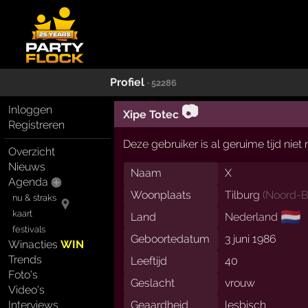
Profiel
· 52286
📷
Inloggen
Xipe Totec
Registreren
Deze gebruiker is al geruime tijd nie
Overzicht
Nieuws
Naam
X
Agenda
Woonplaats
Tilburg
(
Noord-B
nu & straks
🇳🇱
kaart
Land
Nederland
festivals
Geboortedatum
3 juni 1986
Winacties
WIN
Trends
Leeftijd
40
Foto's
Geslacht
vrouw
Video's
Interviews
Geaardheid
lesbisch