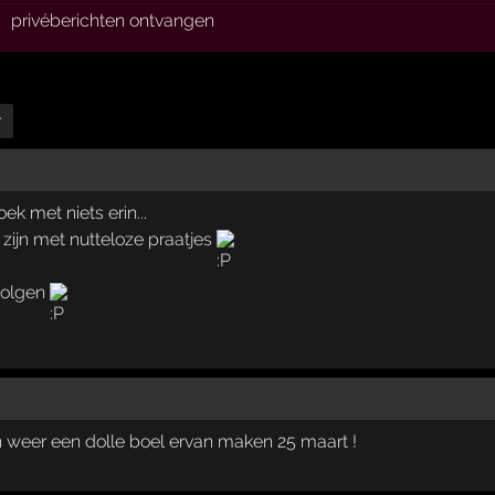
privéberichten ontvangen
r
k met niets erin...
e zijn met nutteloze praatjes
volgen
weer een dolle boel ervan maken 25 maart !