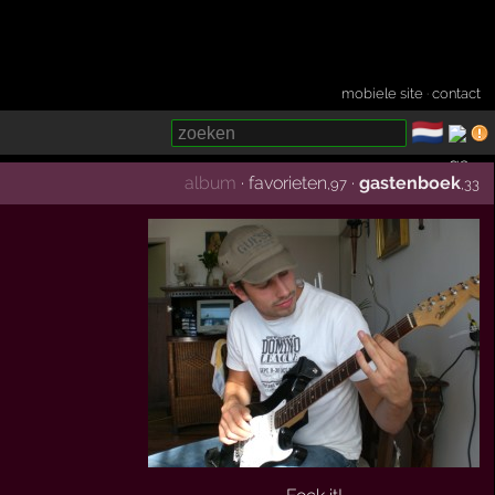
mobiele site
·
contact
🇳🇱
­
album
·
favorieten
·
gastenboek
,97
,33