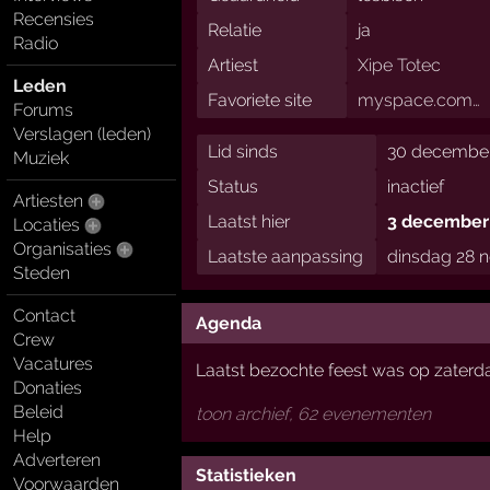
Recensies
Relatie
ja
Radio
Artiest
Xipe Totec
Leden
Favoriete site
myspace.com…
Forums
Verslagen (leden)
Lid sinds
30 december
Muziek
Status
inactief
Artiesten
Laatst hier
3 december
Locaties
Organisaties
Laatste aanpassing
dinsdag 28 
Steden
Contact
Agenda
Crew
Vacatures
Laatst bezochte feest was op zaterd
Donaties
Beleid
toon archief, 62 evenementen
Help
Adverteren
Statistieken
Voorwaarden