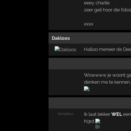
eeey charlie
zeer geil hoor die fotos
xxxx
Dakloos
Halloo meneer de De
Wowwww je woont gewoo
denken me te kennen..
donateur
Ik laat lekker
WEL
een 
N3rd