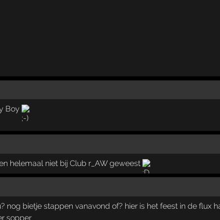
y Boy
teren helemaal niet bij Club r_AW geweest
u? nog bietje stappen vanavond of? hier is het feest in de flux 
er sopper