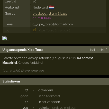
Leeftijd
40
🇳🇱
Herkomst
Nederland
Genres
breakbeat
,
drum & bass
drum & bass
E-mail
dj_xipe_totec@hotmail.com
Lid
Xipe Totec
(3 dec 2023)
Uitgaansagenda Xipe Totec
ical
·
archief
Laatste optreden was op zaterdag 7 augustus 2010:
DJ contest
Maasdriel
,
Cheers
,
Velddriel
toon archief, 17 evenementen
Statistieken
17
·
optredens
geen
·
in de toekomst
17
·
in het verleden
291
×
bekeken
sinds 22 mei 2013