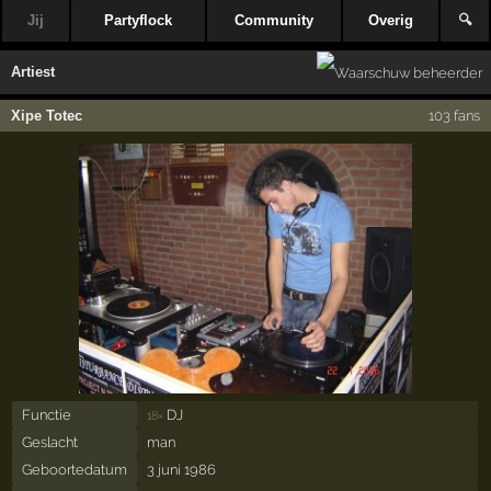
Jij
Partyflock
Community
Overig
🔍
Artiest
Xipe Totec
103 fans
Functie
DJ
18×
Geslacht
man
Geboortedatum
3 juni 1986