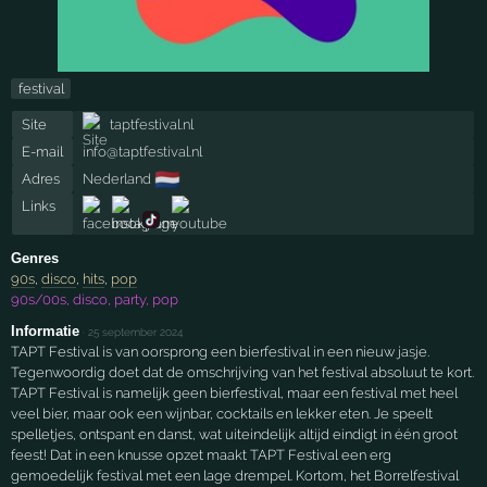
festival
Site
taptfestival.nl
E-mail
info@taptfestival.nl
🇳🇱
Adres
Nederland
Links
Genres
90s
,
disco
,
hits
,
pop
90s/00s, disco, party, pop
Informatie
·
25 september 2024
TAPT Festival is van oorsprong een bierfestival in een nieuw jasje.
Tegenwoordig doet dat de omschrijving van het festival absoluut te kort.
TAPT Festival is namelijk geen bierfestival, maar een festival met heel
veel bier, maar ook een wijnbar, cocktails en lekker eten. Je speelt
spelletjes, ontspant en danst, wat uiteindelijk altijd eindigt in één groot
feest! Dat in een knusse opzet maakt TAPT Festival een erg
gemoedelijk festival met een lage drempel. Kortom, het Borrelfestival