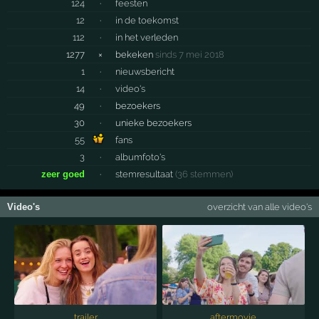
124
·
feesten
12
·
in de toekomst
112
·
in het verleden
1277
×
bekeken
sinds 7 mei 2018
1
·
nieuwsbericht
14
·
video's
49
·
bezoekers
30
·
unieke bezoekers
55
fans
3
·
albumfoto's
zeer goed
·
stemresultaat
(36 stemmen)
Video's
overzicht van alle video's
trailer
aftermovie