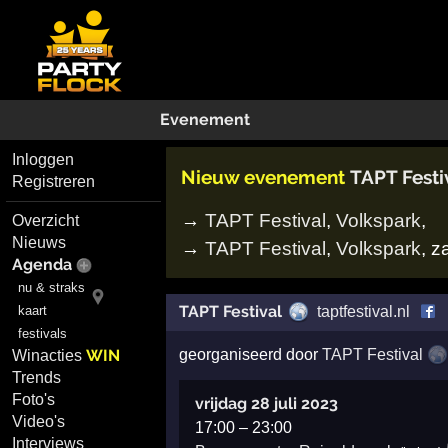
Evenement
Inloggen
Nieuw evenement
TAPT Festi
Registreren
→
TAPT Festival
,
Volkspark
,
Overzicht
Nieuws
→
TAPT Festival
,
Volkspark
,
z
Agenda
nu & straks
TAPT Festival
kaart
taptfestival.nl
festivals
WIN
georganiseerd door
TAPT Festival
Winacties
Trends
Foto's
vrijdag 28 juli 2023
Video's
17:00
–
23:00
Interviews