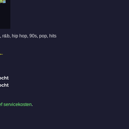
,
r&b
,
hip hop
,
90s
,
pop
,
hits
←
ocht
ocht
ef servicekosten
.