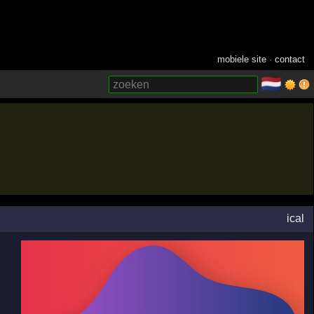
mobiele site
·
contact
🇳🇱
­
ical