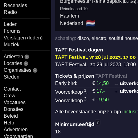
Burgemeester Reinaldapark
(buiten)
Recensies
Reinaldapad 10
Radio
Haarlem
🇳🇱
Nederland
Leden
Forums
Verslagen (leden)
schatting:
disco
,
electro
,
soulful house
Muziek
TAPT Festival dagen
Artiesten
TAPT Festival
,
vr 28 jul 2023, 17:00
Locaties
TAPT Festival
,
za 29 jul 2023, 13:00
Organisaties
Tickets & prijzen
TAPT Festival
Steden
→ uitverk
Early bird:
€
14
,50
Contact
1
→ uitverk
€
17
,-
Voorverkoop
:
Crew
2
€
19
,50
Voorverkoop
:
Vacatures
Donaties
Alle bovenstaande prijzen zijn
inclusi
Beleid
?
Help
Minimumleeftijd
Adverteren
18
Voorwaarden