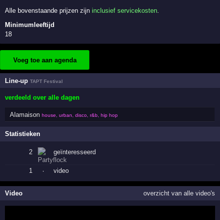
Alle bovenstaande prijzen zijn
inclusief servicekosten
.
Minimumleeftijd
18
Voeg toe aan agenda
Line-up
TAPT Festival
verdeeld over alle dagen
Alamaison
house, urban, disco, r&b, hip hop
Statistieken
2
geïnteresseerd
1
·
video
Video
overzicht van alle video's