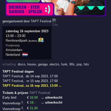
georganiseerd door
TAPT Festival
zaterdag 16 september 2023
13:00
–
23:00
Rembrandtpark
(buiten)
Postjesweg
Amsterdam
🇳🇱
Nederland
schatting:
disco
,
house
,
garage
,
electro
,
funk
,
90s
,
pop
,
hits
TAPT Festival dagen
TAPT Festival
,
do 14 sep 2023, 17:00
TAPT Festival
,
vr 15 sep 2023, 17:00
TAPT Festival
,
za 16 sep 2023, 13:00
←
Tickets & prijzen
TAPT Festival
Early bird:
€
16
,50
→ uitverkocht
1
€
19
,-
→ uitverkocht
Voorverkoop
:
2
€
21
,50
Voorverkoop
: