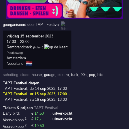
georganiseerd door
TAPT Festival
vrijdag 15 september 2023
17:00
–
23:00
Rembrandtpark
(buiten)
Postjesweg
Amsterdam
🇳🇱
Nederland
schatting:
disco
,
house
,
garage
,
electro
,
funk
,
90s
,
pop
,
hits
TAPT Festival dagen
TAPT Festival
,
do 14 sep 2023, 17:00
TAPT Festival
,
vr 15 sep 2023, 17:00
←
TAPT Festival
,
za 16 sep 2023, 13:00
Tickets & prijzen
TAPT Festival
Early bird:
€
14
,50
→ uitverkocht
1
€
17
,-
→ uitverkocht
Voorverkoop
:
2
€
19
,50
Voorverkoop
: