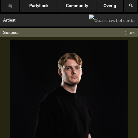
Jij
Partyflock
Community
Overig
🔍
Artiest
Suspect
3 fans