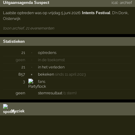
Uitgaansagenda Suspect
ical
·
archief
Laatste optreden was op vrijdag 5 juni 2026:
Intents Festival
,
D'n Donk
,
Oisterwijk
toon archief, 21 evenementen
Statistieken
21
·
optredens
geen
·
in de toekomst
21
·
in het verleden
857
×
bekeken
sinds 11 april 2023
3
fans
geen
stemresultaat
(1 stem)
Muziek