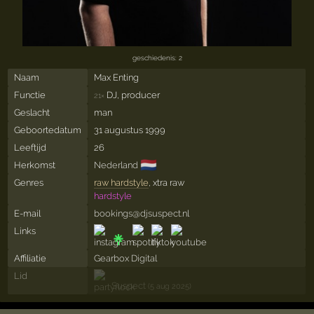
geschiedenis: 2
Naam
Max Enting
Functie
DJ, producer
21×
Geslacht
man
Geboortedatum
31 augustus 1999
Leeftijd
26
🇳🇱
Herkomst
Nederland
Genres
raw hardstyle
, xtra raw
hardstyle
E-mail
bookings@djsuspect.nl
Links
Affiliatie
Gearbox Digital
Lid
Suspect
(5 aug 2025)