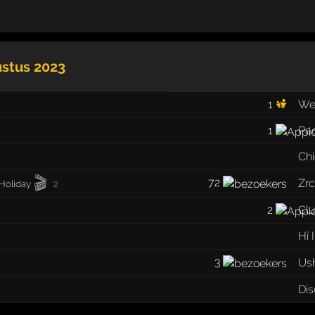
stus 2023
1
We
1
Pa
Chi
🎬
72
Zr
Holiday
2
2
Clu
Hï 
3
Ush
Dis