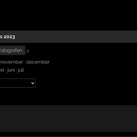
s 2023
Fotografen
,
3
·
november
·
december
ei
·
juni
·
juli