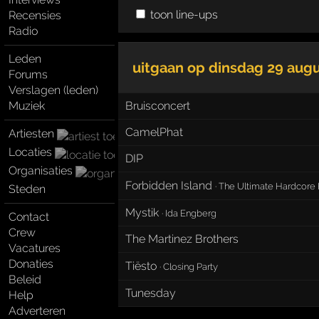
toon line-ups
Recensies
Radio
Leden
uitgaan op
dinsdag 29 augu
Forums
Verslagen (leden)
Muziek
Bruisconcert
CamelPhat
Artiesten
Locaties
DIP
Organisaties
Forbidden Island
·
The Ultimate Hardcore 
Steden
Mystik
·
Ida Engberg
Contact
Crew
The Martinez Brothers
Vacatures
Donaties
Tiësto
·
Closing Party
Beleid
Tunesday
Help
Adverteren