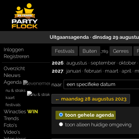
Uitgaansagenda · dinsdag 29 augustu
Inloggen
Festivals
Buiten
Genres
,789
Registreren
2026
:
augustus
·
september
·
oktober
Overzicht
2027
:
januari
·
februari
·
maart
·
april
·
m
Nieuws
Agenda
naar:
nu & straks
kaart
← maandag 28 augustus 2023
festivals
Winacties
WIN
toon gehele agenda
Trends
toon alleen huidige omgeving
Foto's
Video's
Interviews