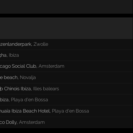
zenlanderpark
,
Zwolle
cha
,
Ibiza
cago Social Club
,
Amsterdam
ce beach
,
Novalja
b Chinois Ibiza
,
Illes balears
Ibiza
,
Playa d'en Bossa
uaïa Ibiza Beach Hotel
,
Playa d'en Bossa
co Dolly
,
Amsterdam