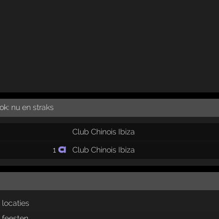
ook:
nu en straks
Club Chinois Ibiza
1
Club Chinois Ibiza
locaties
feesten