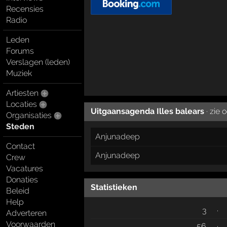
Recensies
Radio
Leden
Forums
Verslagen (leden)
Muziek
Artiesten
Locaties
Uitgaansagenda Illes balears
· zie 
Organisaties
Steden
Anjunadeep
Contact
Anjunadeep
Crew
Vacatures
Donaties
Statistieken
Beleid
Help
3
·
Adverteren
Voorwaarden
56
·