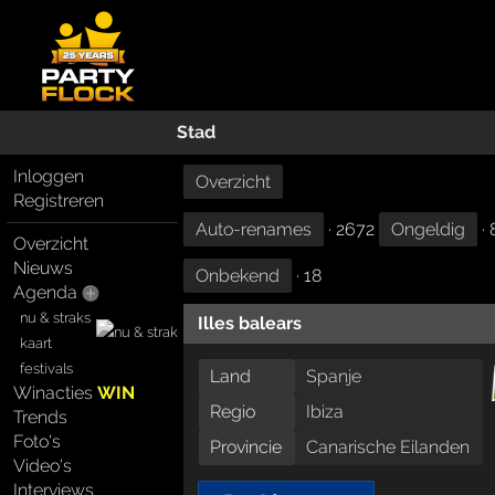
Stad
Inloggen
Overzicht
Registreren
Auto-renames
· 2672
Ongeldig
· 
Overzicht
Nieuws
Onbekend
· 18
Agenda
nu & straks
Illes balears
kaart
festivals
Land
Spanje
Winacties
WIN
Regio
Ibiza
Trends
Foto's
Provincie
Canarische Eilanden
Video's
Interviews