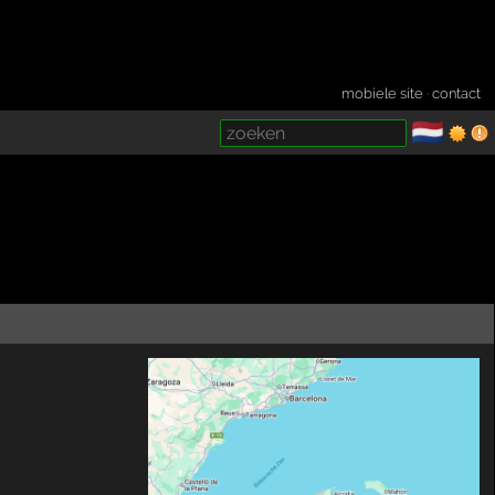
mobiele site
·
contact
🇳🇱
­