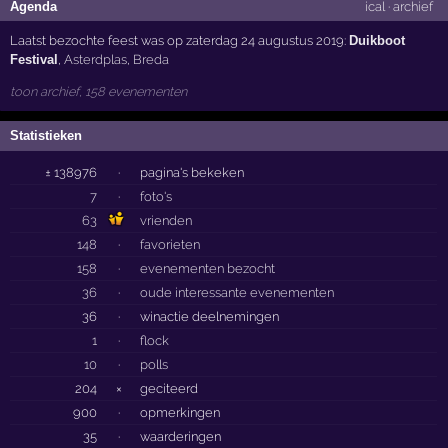
Agenda
ical
·
archief
Laatst bezochte feest was op zaterdag 24 augustus 2019:
Duikboot
Festival
,
Asterdplas
,
Breda
toon archief, 158 evenementen
Statistieken
± 138976
·
pagina's bekeken
7
·
foto's
63
vrienden
148
·
favorieten
158
·
evenementen bezocht
36
·
oude interessante evenementen
36
·
winactie deelnemingen
1
·
flock
10
·
polls
204
×
geciteerd
900
·
opmerkingen
35
·
waarderingen