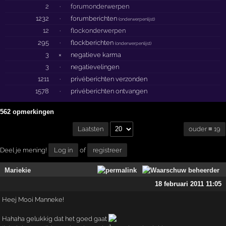
2
·
forumonderwerpen
1232
·
forumberichten
(
onderwerpenlijst
)
12
·
flockonderwerpen
295
·
flockberichten
(
onderwerpenlijst
)
3
×
negatieve karma
3
·
negatievelingen
1211
·
privéberichten verzonden
1578
·
privéberichten ontvangen
562 opmerkingen
ouder ≡ 19
Laatsten
Deel je mening!
Log in
of
registreer
Mariekie
18 februari 2011 11:05
Heej Mooi Manneke!
Hahaha gelukkig dat het goed gaat