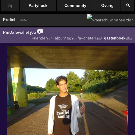
Jij
Partyflock
Community
Overig
🔍
Profiel
· 94557
📷
PinDa Swaffel j0u
vrienden
·
album
·
favorieten
·
gastenboek
,63
,859
+1
,148
,562