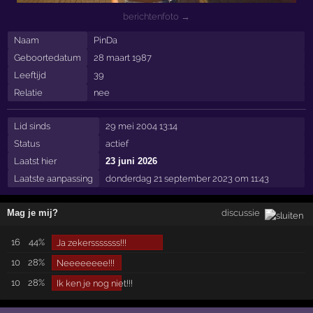
berichtenfoto →
Naam
PinDa
Geboortedatum
28 maart 1987
Leeftijd
39
Relatie
nee
Lid sinds
29 mei 2004 13:14
Status
actief
Laatst hier
23 juni 2026
Laatste aanpassing
donderdag 21 september 2023 om 11:43
Mag je mij?
discussie
16
44%
Ja zekersssssss!!!
10
28%
Neeeeeeee!!!
10
28%
Ik ken je nog niet!!!