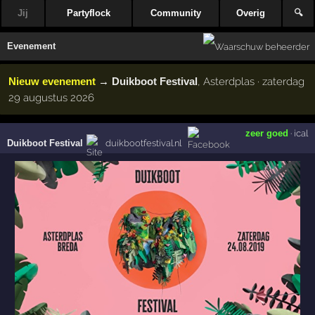
Jij
Partyflock
Community
Overig
🔍
Evenement
Nieuw evenement
→
Duikboot Festival
, Asterdplas · zaterdag
29 augustus 2026
zeer goed
·
ical
Duikboot Festival
duikbootfestival.nl