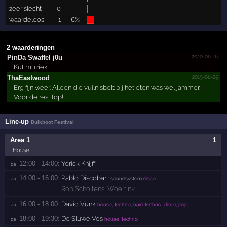
zeer slecht
0
waardeloos
1
6%
2 waarderingen
2020-06-16
PinDa Swaffel j0u
Kut muziek
2019-08-25
ThaEastwood
Erg fijn weer. Alleen die vuilnisbelt bij het eten was wel jammer.
Voor de rest top!
Line-up
Duikboot Festival
Area 1
1
House
12:00 - 14:00:
Yorick Knijff
za 
14:00 - 16:00:
Pablo Discobar
za 
· soundsystem
disco
Rob Scholtens
,
Woertink
16:00 - 18:00:
David Vunk
za 
house, techno, hard techno, disco, pop
18:00 - 19:30:
De Sluwe Vos
za 
house, techno