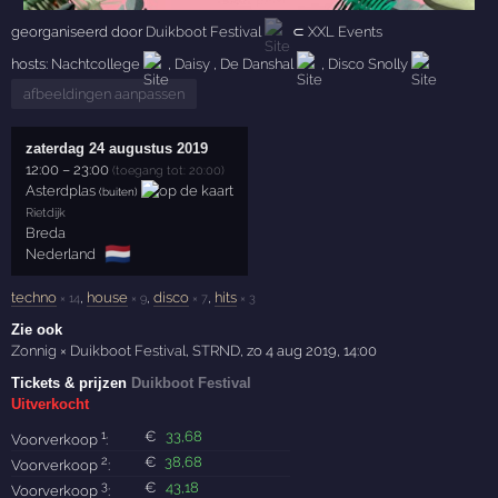
georganiseerd door
Duikboot Festival
⊂
XXL Events
hosts:
Nachtcollege
,
Daisy
,
De Danshal
,
Disco Snolly
afbeeldingen aanpassen
zaterdag 24 augustus 2019
12:00
–
23:00
(toegang tot: 20:00)
Asterdplas
(buiten)
Rietdijk
Breda
🇳🇱
Nederland
techno
,
house
,
disco
,
hits
× 14
× 9
× 7
× 3
Zie ook
Zonnig × Duikboot Festival
,
STRND
,
zo 4 aug 2019, 14:00
Tickets & prijzen
Duikboot Festival
Uitverkocht
1
€
33
,68
Voorverkoop
:
2
€
38
,68
Voorverkoop
:
3
€
43
,18
Voorverkoop
: