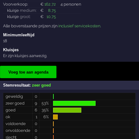
Voorverkoop:
€
162
,72
4 personen
kluisje
medium
:
€
8
,75
kluisje
groot
:
€
10
,75
Alle bovenstaande prijzen zijn
inclusief servicekosten
.
Minimumleeftijd
18
Kluisjes
Er zijn kluisjes aanwezig.
Voeg toe aan agenda
Stemresultaat:
zeer goed
geweldig
0
zeer goed
9
53%
goed
6
35%
ok
1
6%
voldoende
0
onvoldoende
0
slecht
0