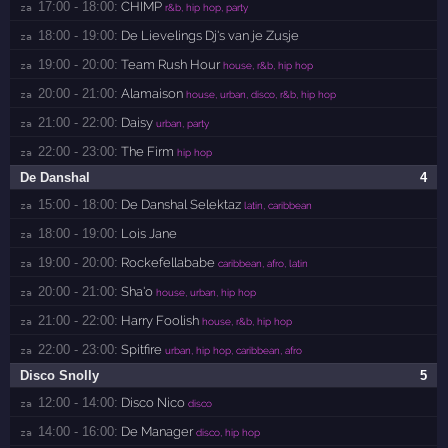
17:00 - 18:00:
CHIMP
za 
r&b, hip hop, party
18:00 - 19:00:
De Lievelings Dj's van je Zusje
za 
19:00 - 20:00:
Team Rush Hour
za 
house, r&b, hip hop
20:00 - 21:00:
Alamaison
za 
house, urban, disco, r&b, hip hop
21:00 - 22:00:
Daisy
za 
urban, party
22:00 - 23:00:
The Firm
za 
hip hop
De Danshal
4
15:00 - 18:00:
De Danshal Selektaz
za 
latin, caribbean
18:00 - 19:00:
Lois Jane
za 
19:00 - 20:00:
Rockefellababe
za 
caribbean, afro, latin
20:00 - 21:00:
Sha'o
za 
house, urban, hip hop
21:00 - 22:00:
Harry Foolish
za 
house, r&b, hip hop
22:00 - 23:00:
Spitfire
za 
urban, hip hop, caribbean, afro
Disco Snolly
5
12:00 - 14:00:
Disco Nico
za 
disco
14:00 - 16:00:
De Manager
za 
disco, hip hop