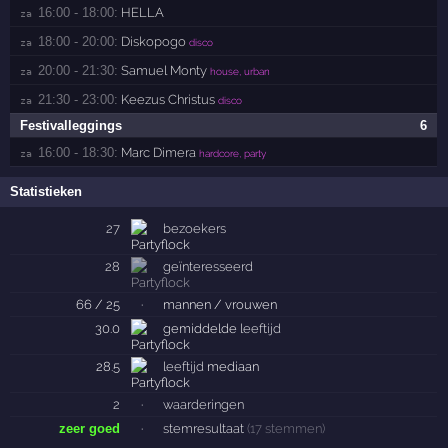
16:00 - 18:00:
HELLA
za 
18:00 - 20:00:
Diskopogo
za 
disco
20:00 - 21:30:
Samuel Monty
za 
house, urban
21:30 - 23:00:
Keezus Christus
za 
disco
Festivalleggings
6
16:00 - 18:30:
Marc Dimera
za 
hardcore, party
Statistieken
27
bezoekers
28
geïnteresseerd
66 / 25
·
mannen / vrouwen
30.0
gemiddelde
leeftijd
28.5
leeftijd
mediaan
2
·
waarderingen
zeer goed
·
stemresultaat
(17 stemmen)