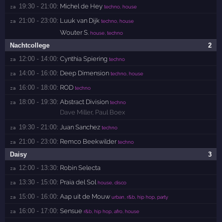
19:30 - 21:00:
Michel de Hey
za 
techno, house
21:00 - 23:00:
Luuk van Dijk
za 
techno, house
Wouter S.
house, techno
Nachtcollege
2
12:00 - 14:00:
Cynthia Spiering
za 
techno
14:00 - 16:00:
Deep Dimension
za 
techno, house
16:00 - 18:00:
ROD
za 
techno
18:00 - 19:30:
Abstract Division
za 
techno
Dave Miller
,
Paul Boex
19:30 - 21:00:
Juan Sanchez
za 
techno
21:00 - 23:00:
Remco Beekwilder
za 
techno
Daisy
3
12:00 - 13:30:
Robin Selecta
za 
13:30 - 15:00:
Praia del Sol
za 
house, disco
15:00 - 16:00:
Aap uit de Mouw
za 
urban, r&b, hip hop, party
16:00 - 17:00:
Sensue
za 
r&b, hip hop, afro, house