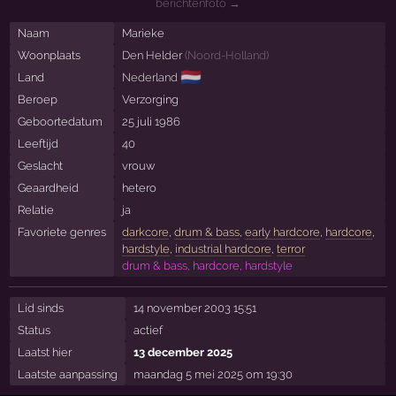
berichtenfoto →
Naam
Marieke
Woonplaats
Den Helder
(
Noord-Holland
)
🇳🇱
Land
Nederland
Beroep
Verzorging
Geboortedatum
25 juli 1986
Leeftijd
40
Geslacht
vrouw
Geaardheid
hetero
Relatie
ja
Favoriete genres
darkcore
,
drum & bass
,
early hardcore
,
hardcore
,
hardstyle
,
industrial hardcore
,
terror
drum & bass, hardcore, hardstyle
Lid sinds
14 november 2003 15:51
Status
actief
Laatst hier
13 december 2025
Laatste aanpassing
maandag 5 mei 2025 om 19:30