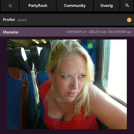
Jij
Partyflock
Community
Overig
🔍
Profiel
· 42403
vrienden
·
album
·
favorieten
Mariekie
,27
,109
,44