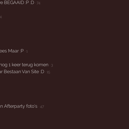
e BEGAAID :P :D
· 74
 4
ees Maar :P
· 1
 nog 1 keer terug komen
· 3
r Bestaan Van Site :D
· 15
 Afterparty foto's
· 47