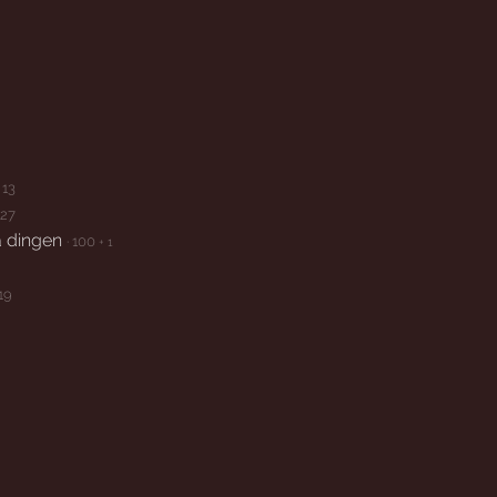
· 13
 27
a dingen
· 100
+ 1
 19