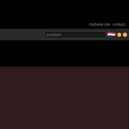
mobiele site
·
contact
🇳🇱
­