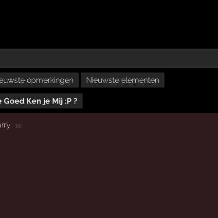
euwste opmerkingen
Nieuwste elementen
 Goed Ken je Mij :P ?
arry
· 14