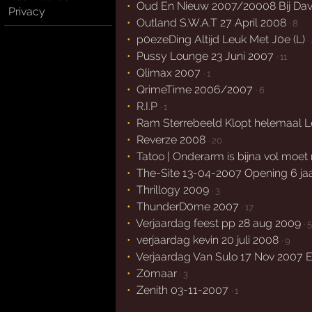
Oud En Nieuw 2007/20008 Bij Dav
Privacy
Outland S.W.A.T 27 April 2008
· 8
p0ezeDing Altijd Leuk Met J0e (L)
·
Pussy Lounge 23 Juni 2007
· 11
Qlimax 2007
· 1
QrimeTime 2006/2007
· 6
R.I.P
· 1
Ram Sterrebeeld Klopt helemaal L
Reverze 2008
· 20
Tatoo | Onderarm is bijna vol moet
The-Site 13-04-2007 Opening 6 jaa
Thrillogy 2009
· 3
ThunderD0me 2007
· 17
Verjaardag feest pp 28 aug 2009
· 5
verjaardag kevin 20 juli 2008
· 9
Verjaardag Van Sulo 17 Nov 2007 En
Z0maar
· 3
Zenith 03-11-2007
· 1