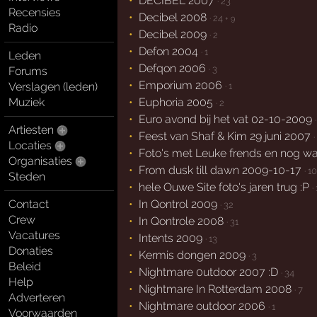
DECIBEL 2007
· 23
Recensies
Decibel 2008
· 24
+ 9
Radio
Decibel 2009
· 2
Defon 2004
· 1
Leden
Defqon 2006
· 3
Forums
Emporium 2006
Verslagen (leden)
· 1
Muziek
Euphoria 2005
· 2
Euro avond bij het vat 02-10-2009
Artiesten
Feest van Shaf & Kim 29 juni 2007
·
Locaties
Foto's met Leuke frends en nog w
Organisaties
From dusk till dawn 2009-10-17
· 10
Steden
hele Ouwe Site foto's jaren trug :P
·
Contact
In Qontrol 2009
· 32
Crew
In Qontrole 2008
· 31
Vacatures
Intents 2009
· 13
Donaties
Kermis dongen 2009
· 3
Beleid
Nightmare 0utdoor 2007 :D
· 34
Help
Nightmare In Rotterdam 2008
· 7
Adverteren
Nightmare outdoor 2006
· 1
Voorwaarden