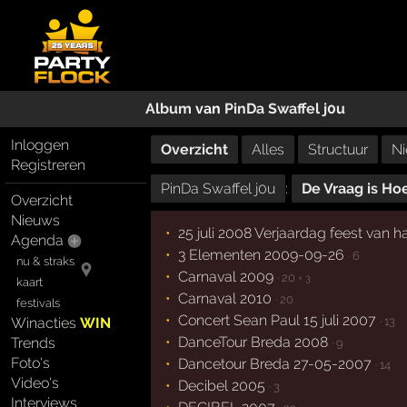
Album
van
PinDa Swaffel j0u
Inloggen
Overzicht
Alles
Structuur
Ni
Registreren
PinDa Swaffel j0u
:
De Vraag is Hoe
Overzicht
Nieuws
25 juli 2008 Verjaardag feest van h
Agenda
3 Elementen 2009-09-26
· 6
nu & straks
Carnaval 2009
· 20
+ 3
kaart
Carnaval 2010
· 20
festivals
Concert Sean Paul 15 juli 2007
· 13
Winacties
WIN
DanceTour Breda 2008
Trends
· 9
Foto's
Dancetour Breda 27-05-2007
· 14
Video's
Decibel 2005
· 3
Interviews