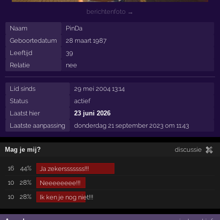
berichtenfoto →
Naam
PinDa
Geboortedatum
28 maart 1987
Leeftijd
39
Relatie
nee
Lid sinds
29 mei 2004 13:14
Status
actief
Laatst hier
23 juni 2026
Laatste aanpassing
donderdag 21 september 2023 om 11:43
Mag je mij?
discussie
16
44%
Ja zekersssssss!!!
10
28%
Neeeeeeee!!!
10
28%
Ik ken je nog niet!!!