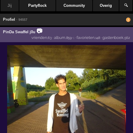
Jij
Partyflock
Community
Overig
🔍
Profiel
· 94557
📷
PinDa Swaffel j0u
vrienden
·
album
·
favorieten
·
gastenboek
,63
,859
+1
,148
,562