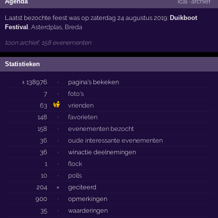
Agenda
ical
·
archief
Laatst bezochte feest was op zaterdag 24 augustus 2019:
Duikboot
Festival
,
Asterdplas
,
Breda
toon archief, 158 evenementen
Statistieken
± 138976
·
pagina's bekeken
7
·
foto's
63
vrienden
148
·
favorieten
158
·
evenementen bezocht
36
·
oude interessante evenementen
36
·
winactie deelnemingen
1
·
flock
10
·
polls
204
×
geciteerd
900
·
opmerkingen
35
·
waarderingen