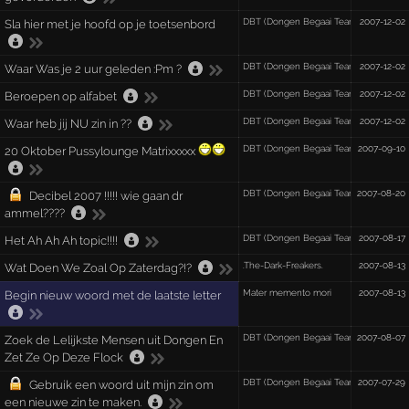
DBT (Dongen Begaai Team) OBT (Osse
2007-12-02
Sla hier met je hoofd op je toetsenbord
DBT (Dongen Begaai Team) OBT (Osse
2007-12-02
Waar Was je 2 uur geleden :Pm ?
DBT (Dongen Begaai Team) OBT (Osse
2007-12-02
Beroepen op alfabet
DBT (Dongen Begaai Team) OBT (Osse
2007-12-02
Waar heb jij NU zin in ??
DBT (Dongen Begaai Team) OBT (Osse
2007-09-10
20 Oktober Pussylounge Matrixxxxx
DBT (Dongen Begaai Team) OBT (Osse
2007-08-20
Decibel 2007 !!!!! wie gaan dr
ammel????
DBT (Dongen Begaai Team) OBT (Osse
2007-08-17
Het Ah Ah Ah topic!!!!
.The-Dark-Freakers.
2007-08-13
Wat Doen We Zoal Op Zaterdag?!?
Mater memento mori
2007-08-13
Begin nieuw woord met de laatste letter
DBT (Dongen Begaai Team) OBT (Osse
2007-08-07
Zoek de Lelijkste Mensen uit Dongen En
Zet Ze Op Deze Flock
DBT (Dongen Begaai Team) OBT (Osse
2007-07-29
Gebruik een woord uit mijn zin om
een nieuwe zin te maken.