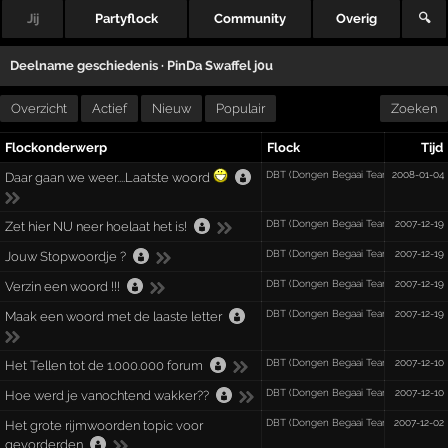
Jij
Partyflock
Community
Overig
🔍
Deelname geschiedenis ·
PinDa Swaffel j0u
Overzicht
Actief
Nieuw
Populair
Zoeken
Flockonderwerp
Flock
Tijd
DBT (Dongen Begaai Team) OBT (Osse
2008-01-04
Daar gaan we weer....Laatste woord
DBT (Dongen Begaai Team) OBT (Osse
2007-12-19
Zet hier NU neer hoelaat het is!
DBT (Dongen Begaai Team) OBT (Osse
2007-12-19
Jouw Stopwoordje ?
DBT (Dongen Begaai Team) OBT (Osse
2007-12-19
Verzin een woord !!!
DBT (Dongen Begaai Team) OBT (Osse
2007-12-19
Maak een woord met de laaste letter
DBT (Dongen Begaai Team) OBT (Osse
2007-12-10
Het Tellen tot de 1.000.000 forum
DBT (Dongen Begaai Team) OBT (Osse
2007-12-10
Hoe werd je vanochtend wakker??
DBT (Dongen Begaai Team) OBT (Osse
2007-12-02
Het grote rijmwoorden topic voor
gevorderden