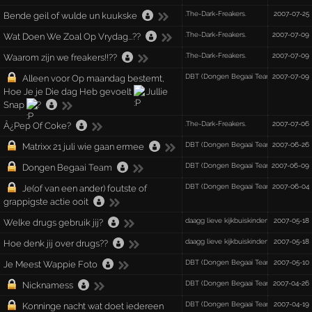
.The-Dark-Freakers.
2007-07-25
Bende geil of wulde un kuukske
.The-Dark-Freakers.
2007-07-09
Wat Doen We Zoal Op Vrydag...??
.The-Dark-Freakers.
2007-07-09
Waarom zijn we freakers!!??
DBT (Dongen Begaai Team) OBT (Osse
2007-07-09
Alleen voor Op maandag bestemt,
Hoe Je je Die dag Heb gevoelt
Jullie
Snap
?
.The-Dark-Freakers.
2007-07-06
Â¿Pep Of Coke?
DBT (Dongen Begaai Team) OBT (Osse
2007-06-26
Matrixx 21 juli wie gaan ermee
DBT (Dongen Begaai Team) OBT (Osse
2007-06-09
Dongen Begaai Team
DBT (Dongen Begaai Team) OBT (Osse
2007-06-04
Je(of van een ander) foutste of
grappigste actie ooit
daagg lieve kijkbuiskindertjes
2007-05-18
Welke drugs gebruik jij?
daagg lieve kijkbuiskindertjes
2007-05-18
Hoe denk jij over drugs??
DBT (Dongen Begaai Team) OBT (Osse
2007-05-10
Je Meest Wappie Foto
DBT (Dongen Begaai Team) OBT (Osse
2007-04-26
Nicknamess
DBT (Dongen Begaai Team) OBT (Osse
2007-04-19
Konninge nacht wat doet iedereen