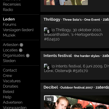
Recensies
Radio
Leden
Thrillogy
· za
· Three Solo's - One Event
Forums
Verslagen (leden)
5
Muziek
Artiesten
Locaties
Organisaties
Intents festival
· za
· the harder styles
Steden
5
Contact
Crew
Vacatures
Donaties
Decibel
· zater
· Outdoor festival 2007
Beleid
Help
15
Adverteren
Voorwaarden