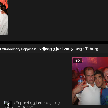
· vrijdag 3 juni 2005
·
013
·
Tilburg
 Extraordinary Happiness
10
4