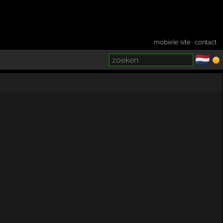
mobiele site
·
contact
🇳🇱
­