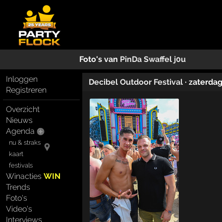
Foto's van
PinDa Swaffel j0u
Inloggen
Decibel Outdoor Festival
· zaterda
Registreren
Overzicht
Nieuws
Agenda
nu & straks
kaart
festivals
Winacties
WIN
Trends
Foto's
Video's
Interviews