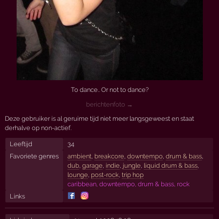
To dance.. Or not to dance?
berichtenfoto →
Deze gebruiker is al geruime tijd niet meer langsgeweest en staat
derhalve op non-actief.
Leeftijd
34
Favoriete genres
ambient
,
breakcore
,
downtempo
,
drum & bass
,
dub
,
garage
,
indie
,
jungle
,
liquid drum & bass
,
lounge
,
post-rock
,
trip hop
caribbean, downtempo, drum & bass, rock
Links