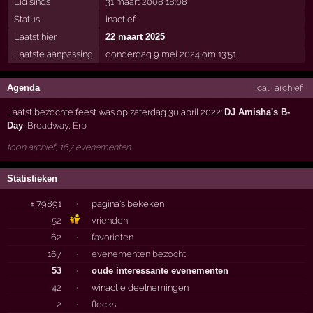
Lid sinds
31 maart 2008 18:08
Status
inactief
Laatst hier
22 maart 2025
Laatste aanpassing
donderdag 9 mei 2024 om 13:51
Agenda
ical
·
archief
Laatst bezochte feest was op zaterdag 30 april 2022:
DJ Amisha's B-
Day
,
Broadway
,
Erp
toon archief, 167 evenementen
Statistieken
± 79891
·
pagina's bekeken
52
vrienden
62
·
favorieten
167
·
evenementen bezocht
53
·
oude interessante evenementen
42
·
winactie deelnemingen
2
·
flocks