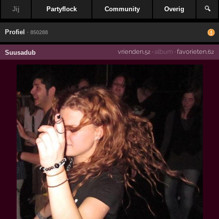
Jij
Partyflock
Community
Overig
🔍
Profiel
· 850288
vrienden
·
album
·
favorieten
Suusadub
,52
,62