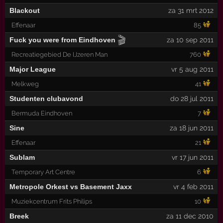
Blackout
za 31 mrt 2012
Effenaar
85
🎬
Fuck you were from Eindhoven
za 10 sep 2011
Recreatiegebied De IJzeren Man
760
Major League
vr 5 aug 2011
Melkweg
41
Studenten clubavond
do 28 jul 2011
Bermuda Eindhoven
7
Sine
za 18 jun 2011
Effenaar
21
Sublam
vr 17 jun 2011
Temporary Art Centre
6
Metropole Orkest vs Basement Jaxx
vr 4 feb 2011
Muziekcentrum Frits Philips
10
Breek
za 11 dec 2010