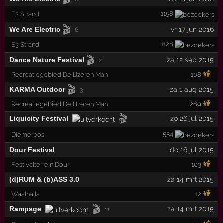
1158
E3 Strand
🎬
We Are Electric
vr 17 jun 2016
6
1128
E3 Strand
🎬
Dance Nature Festival
za 12 sep 2015
2
Recreatiegebied De IJzeren Man
108
🎬
KARMA Outdoor
za 1 aug 2015
3
Recreatiegebied De IJzeren Man
269
🎬
Liquicity Festival
zo 26 jul 2015
554
Diemerbos
Dour Festival
do 16 jul 2015
Festivalterrein Dour
103
(d)RUM & (b)ASS 3.0
za 14 mrt 2015
Waalhalla
12
🎬
Rampage
za 14 mrt 2015
11