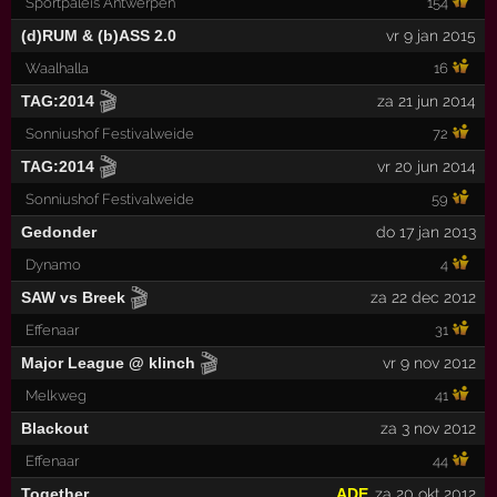
Sportpaleis Antwerpen
154
(d)RUM & (b)ASS 2.0
vr 9 jan 2015
Waalhalla
16
🎬
TAG:2014
za 21 jun 2014
Sonniushof Festivalweide
72
🎬
TAG:2014
vr 20 jun 2014
Sonniushof Festivalweide
59
Gedonder
do 17 jan 2013
Dynamo
4
🎬
SAW vs Breek
za 22 dec 2012
Effenaar
31
🎬
Major League @ klinch
vr 9 nov 2012
Melkweg
41
Blackout
za 3 nov 2012
Effenaar
44
Together
ADE
za 20 okt 2012