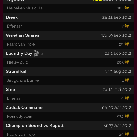
Heineken Music Hall
184
Breek
za 22 sep 2012
Effenaar
7
Venetian Snares
wo 19 sep 2012
Paard van Troje
29
🎬
Laundry Day
za 1 sep 2012
4
Nieuw Zuid
205
Strandfuif
vr 3 aug 2012
Jeugdhuis Bunker
1
Sine
za 12 mei 2012
Effenaar
9
Zodiak Commune
ma 30 apr 2012
Kennedyplein
572
Champion Sound vs Kaputt
vr 27 apr 2012
Paard van Troje
29