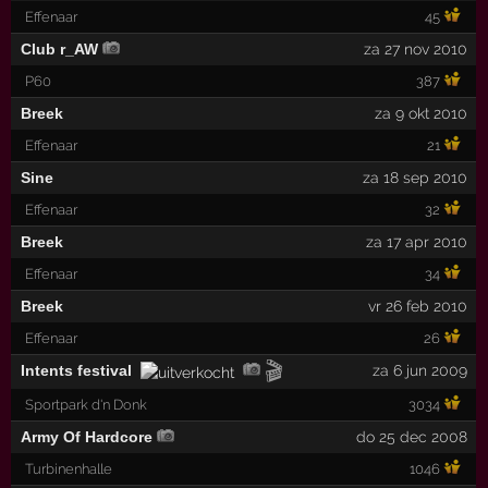
Effenaar
45
Club r_AW
za 27 nov 2010
P60
387
Breek
za 9 okt 2010
Effenaar
21
Sine
za 18 sep 2010
Effenaar
32
Breek
za 17 apr 2010
Effenaar
34
Breek
vr 26 feb 2010
Effenaar
26
🎬
Intents festival
za 6 jun 2009
Sportpark d'n Donk
3034
Army Of Hardcore
do 25 dec 2008
Turbinenhalle
1046