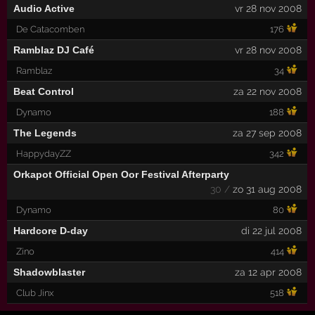
Audio Active
vr 28 nov 2008
De Catacomben
176
Ramblaz DJ Café
vr 28 nov 2008
Ramblaz
34
Beat Control
za 22 nov 2008
Dynamo
188
The Legends
za 27 sep 2008
HappydayZZ
342
Orkapot Official Open Oor Festival Afterparty
30 /
zo 31 aug 2008
Dynamo
80
Hardcore D-day
di 22 jul 2008
Zino
414
Shadowblaster
za 12 apr 2008
Club Jinx
518