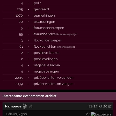
4
·
polls
205
×
geciteerd
1070
·
opmerkingen
70
·
waarderingen
5
·
forumonderwerpen
55
·
forumberichten
(
onderwerpenlijst
)
3
·
flockonderwerpen
61
·
flockberichten
(
onderwerpenlijst
)
2
×
positieve karma
2
·
positievelingen
4
×
negatieve karma
4
·
negatievelingen
2095
·
privéberichten verzonden
2139
·
privéberichten ontvangen
Interessante evenementen archief
🎬
Rampage
za 27 jul 2019
18
87
Balendijk 300