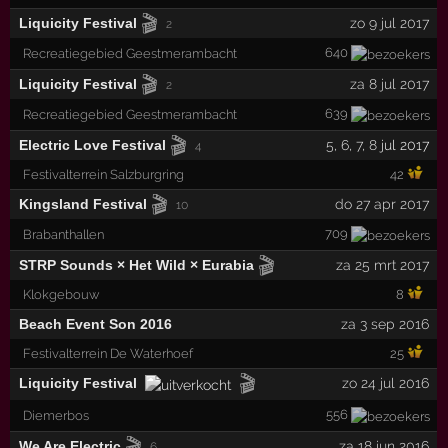
🎬
Liquicity Festival
zo 9 jul 2017
2
640
Recreatiegebied Geestmerambacht
🎬
Liquicity Festival
za 8 jul 2017
2
639
Recreatiegebied Geestmerambacht
🎬
Electric Love Festival
5
,
6
,
7
,
8
jul 2017
4
Festivalterrein Salzburgring
42
🎬
Kingsland Festival
do 27 apr 2017
10
709
Brabanthallen
🎬
STRP Sounds × Het Wild × Eurabia
za 25 mrt 2017
Klokgebouw
8
Beach Event Son 2016
za 3 sep 2016
Festivalterrein De Waterhoef
25
🎬
Liquicity Festival
zo 24 jul 2016
556
Diemerbos
🎬
We Are Electric
za 18 jun 2016
6