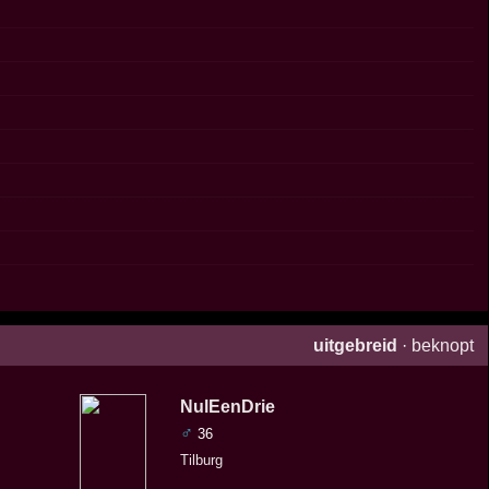
uitgebreid
·
beknopt
NulEenDrie
♂
36
Tilburg