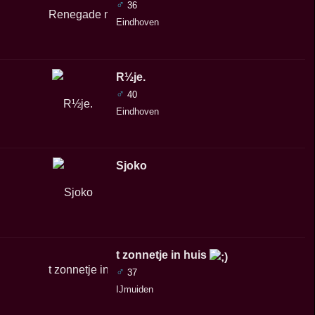
♂
36
Eindhoven
R½je.
♂
40
Eindhoven
Sjoko
t zonnetje in huis
♂
37
IJmuiden