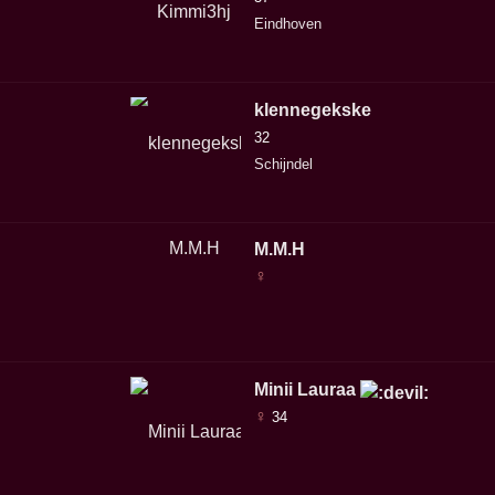
Eindhoven
klennegekske
32
Schijndel
M.M.H
♀
Minii Lauraa
♀
34