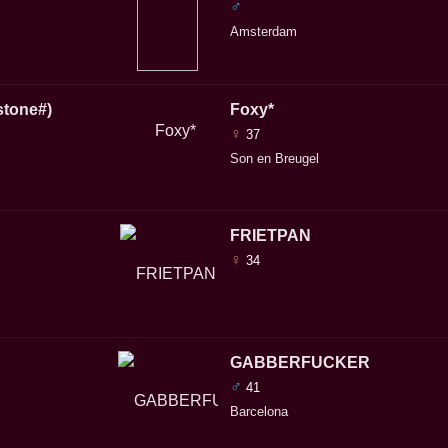
♂
Amsterdam
stone#)
Foxy*
♀
37
Son en Breugel
FRIETPAN
♀
34
GABBERFUCKER
♂
41
Barcelona