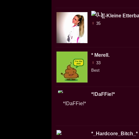
[[-Kleine Etterb
♀
35
* Merell.
♀
33
Best
*!DaFFie!*
*_Hardcore_Bitch_*