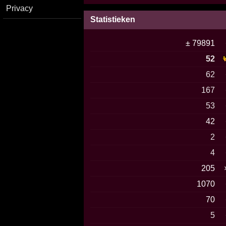
Privacy
Statistieken
± 79891
52
62
167
53
42
2
4
205
1070
70
5