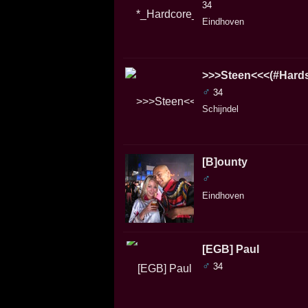
34
Eindhoven
>>>Steen<<<(#Hard
♂
34
Schijndel
[B]ounty
♂
Eindhoven
[EGB] Paul
♂
34