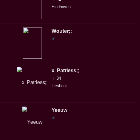
Eindhoven
Wouter;;
♂
x. Patriess;;
♀
34
Lieshout
Yeeuw
♂