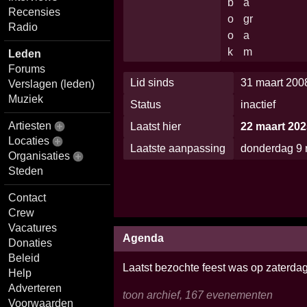
Recensies
Radio
Leden
Forums
Lid sinds
31 maart 200
Verslagen (leden)
Muziek
Status
inactief
Artiesten
Laatst hier
22 maart 20
Locaties
Laatste aanpassing
donderdag 9 
Organisaties
Steden
Contact
Crew
Vacatures
Agenda
Donaties
Beleid
Laatst bezochte feest was op zaterdag
Help
Adverteren
toon archief, 167 evenementen
Voorwaarden