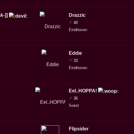
ak-]]
Drazzic
♂
40
Eindhoven
Eddie
♂
33
Eindhoven
Eel..HOPPA!
♂
36
Soest
Flipsider