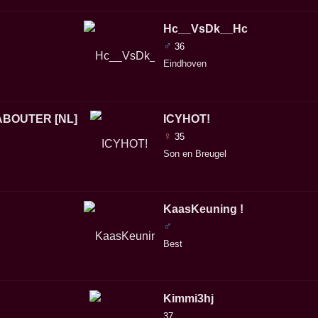
Hc__VsDk__Hc
♂
36
Eindhoven
ABOUTER [NL]
ICYHOT!
♀
35
Son en Breugel
KaasKeuning !
♂
Best
Kimmi3hj
37