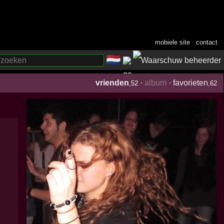
mobiele site
·
contact
🇳🇱
­
vrienden
·
album
·
favorieten
,52
,62