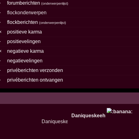
·
forumberichten
(
onderwerpenlijst
)
·
flockonderwerpen
·
flockberichten
(
onderwerpenlijst
)
×
positieve karma
·
positievelingen
×
negatieve karma
·
negatievelingen
·
privéberichten verzonden
·
privéberichten ontvangen
Daniqueskeeh