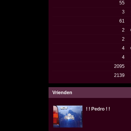
55
3
61
2
2
4
4
2095
2139
Vrienden
! ! Pedro ! !