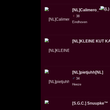
[NL]Calimero_*
♀
38
Eindhoven
[NL]KLEINE KUT K
[NL]pietjuhh[NL]
♂
34
Heeze
[S.G.C.] Snuupke™