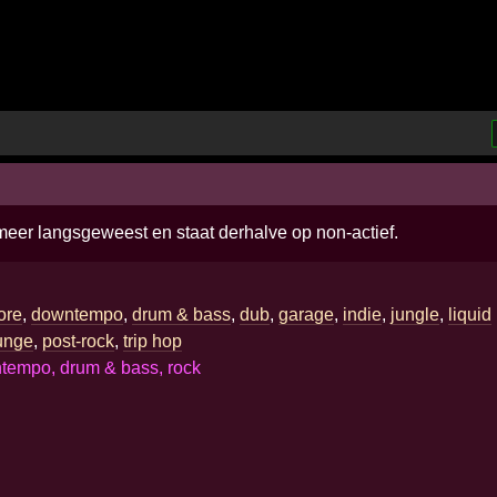
 meer langsgeweest en staat derhalve op non-actief.
ore
,
downtempo
,
drum & bass
,
dub
,
garage
,
indie
,
jungle
,
liquid
unge
,
post-rock
,
trip hop
tempo, drum & bass, rock