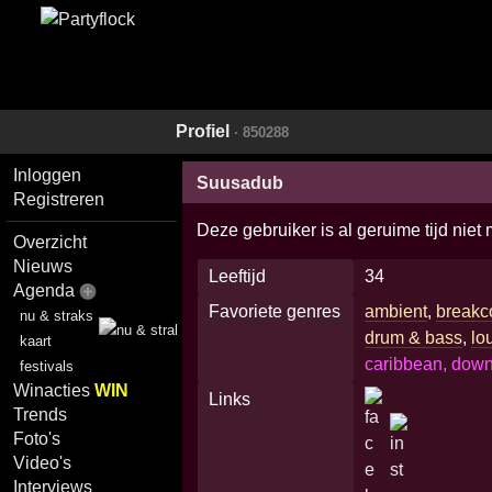
Profiel
· 850288
Inloggen
Suusadub
Registreren
Deze gebruiker is al geruime tijd niet
Overzicht
Nieuws
Leeftijd
34
Agenda
Favoriete genres
ambient
,
breakc
nu & straks
drum & bass
,
lo
kaart
caribbean, down
festivals
Winacties
WIN
Links
Trends
Foto's
Video's
Interviews