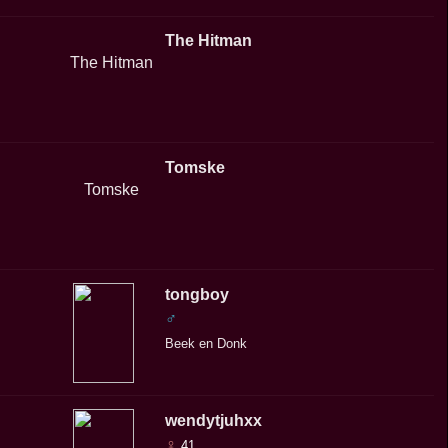
The Hitman
Tomske
tongboy
♂
Beek en Donk
wendytjuhxx
♀
41