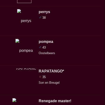
perrys
♂
38
pompea
♂
43
Oostelbeers
RAPATANGO*
♀
35
Son en Breugel
Renegade master!