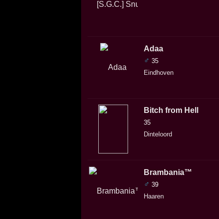
Adaa
♂
35
Eindhoven
Bitch from Hell
35
Dinteloord
Brambania™
♂
39
Haaren