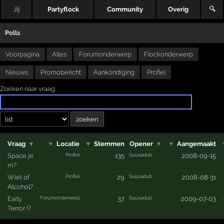
Jij
Partyflock
Community
Overig
🔍
Polls
Voorpagina
Alles
Forumonderwerp
Flockonderwerp
Nieuws
Promobericht
Aankondiging
Profiel
Zoeken naar vraag:
Vraag
▼
▼
Locatie
▼
Stemmen
Opener
▼
▼
Aangemaakt
Profiel
Suusadub
Space je
135
2008-09-15
m?
Profiel
Suusadub
Wiet of
29
2008-08-31
Alcohol?
Forumonderwerp
Suusadub
Early
37
2009-07-03
Terror !?