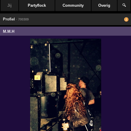
Jij
Partyflock
Community
Overig
🔍
Profiel
· 700309
M.M.H