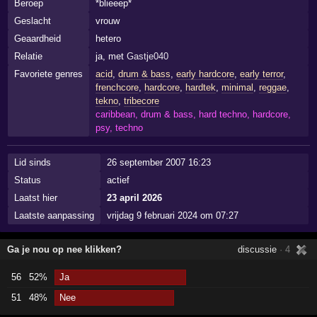
Beroep
*blieeep*
Geslacht
vrouw
Geaardheid
hetero
Relatie
ja, met
Gastje040
Favoriete genres
acid
,
drum & bass
,
early hardcore
,
early terror
,
frenchcore
,
hardcore
,
hardtek
,
minimal
,
reggae
,
tekno
,
tribecore
caribbean, drum & bass, hard techno, hardcore,
psy, techno
Lid sinds
26 september 2007 16:23
Status
actief
Laatst hier
23 april 2026
Laatste aanpassing
vrijdag 9 februari 2024 om 07:27
Ga je nou op nee klikken?
discussie
· 4
56
52%
Ja
51
48%
Nee