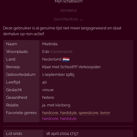
Mijn schatties!!!!
donateur
berichtenfoto →
Deze gebruiker is al geruime tijd niet meer langsgeweest en staat
derhalve op non-actief.
Naam
Marlinda
Woonplaats
Ede
(
Gelderland
)
🇳🇱
Land
Nederland
Beroep
Klaar met School!!!!! Verkoopster
Geboortedatum
1 september 1985
Leeftijd
40
Geslacht
vrouw
Geaardheid
hetero
Relatie
ja, met
kleiberg
Favoriete genres
hardcore
,
hardstyle
,
speedcore
,
terror
hardcore, hardstyle
Lid sinds
18 april 2004 17:57