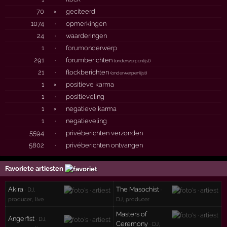
70
×
geciteerd
1074
·
opmerkingen
24
·
waarderingen
1
·
forumonderwerp
291
·
forumberichten
(
onderwerpenlijst
)
21
·
flockberichten
(
onderwerpenlijst
)
1
×
positieve karma
1
·
positieveling
1
×
negatieve karma
1
·
negatieveling
5594
·
privéberichten verzonden
5802
·
privéberichten ontvangen
Favoriete artiesten
Akira
The Masochist
· DJ,
·
producer, live
DJ, producer
Masters of
Angerfist
· DJ,
Ceremony
· DJ,