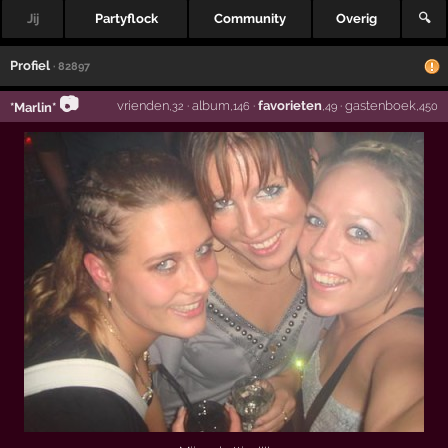
Jij
Partyflock
Community
Overig
🔍
Profiel
· 82897
📷
vrienden
·
album
·
favorieten
·
gastenboek
*Marlin*
,32
,146
,49
,450