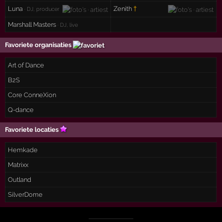
Luna
Zenith
†
· DJ, producer
Marshall Masters
· DJ, live
Favoriete organisaties
Art of Dance
B2S
Core ConneXion
Q-dance
Favoriete locaties
Hemkade
Matrixx
Outland
SilverDome