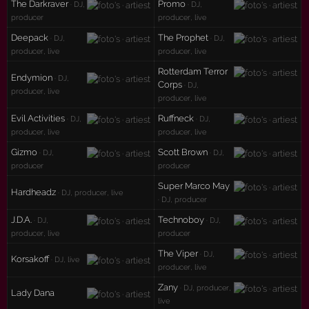
The Darkraver
Promo
· DJ,
· DJ,
producer
producer, live
Deepack
The Prophet
· DJ,
· DJ,
producer, live
producer, live
Rotterdam Terror
Endymion
· DJ,
Corps
· DJ,
producer, live
producer, live
Evil Activities
Ruffneck
· DJ,
· DJ,
producer, live
producer, live
Gizmo
Scott Brown
· DJ,
· DJ,
producer
producer
Super Marco May
Hardheadz
· DJ, producer, live
· DJ, producer
J.D.A.
Technoboy
· DJ,
· DJ,
producer, live
producer
The Viper
· DJ,
Korsakoff
· DJ, live
producer, live
Zany
· DJ, producer,
Lady Dana
live