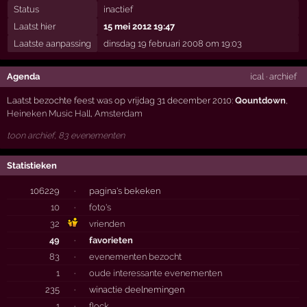
Status
inactief
Laatst hier
15 mei 2012 19:47
Laatste aanpassing
dinsdag 19 februari 2008 om 19:03
Agenda
ical
·
archief
Laatst bezochte feest was op vrijdag 31 december 2010:
Qountdown
,
Heineken Music Hall
,
Amsterdam
toon archief, 83 evenementen
Statistieken
106229
·
pagina's bekeken
10
·
foto's
32
vrienden
49
·
favorieten
83
·
evenementen bezocht
1
·
oude interessante evenementen
235
·
winactie deelnemingen
1
·
flock