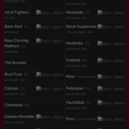
producer, live
producer, live
Art of Fighters
Neophyte
·
· DJ,
DJ, live
producer, live
Base Alert
Noize Suppressor
· DJ,
producer
· DJ, producer, live
Bass-D & King
Nosferatu
· DJ,
Matthew
· DJ,
producer, live
producer
Outblast
· DJ,
The Bounzer
producer, live
Buzz Fuzz
· DJ,
Panic
· DJ, producer
producer, live
Catscan
Partyraiser
· DJ,
· DJ,
producer, live
producer, live
Paul Elstak
· DJ,
Conehead
· MC
producer, live
Daniele Mondello
·
Pavo
· DJ, producer
DJ, producer