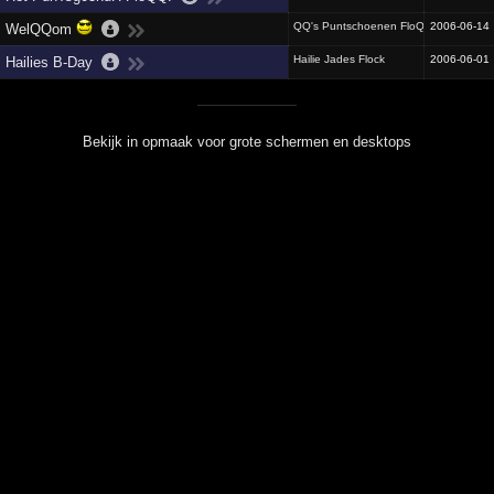
QQ's Puntschoenen FloQQ B)
2006-06-14
WelQQom
Hailie Jades Flock
2006-06-01
Hailies B-Day
Bekijk in opmaak voor grote schermen en desktops