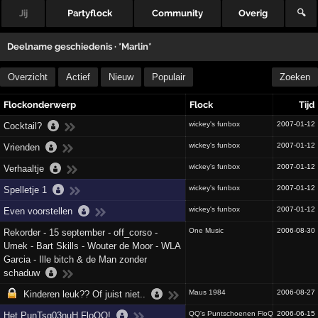
Jij
Partyflock
Community
Overig
🔍
Deelname geschiedenis ·
*Marlin*
Overzicht
Actief
Nieuw
Populair
Zoeken
Flockonderwerp
Flock
Tijd
wickey's funbox
2007-01-12
Cocktail?
wickey's funbox
2007-01-12
Vrienden
wickey's funbox
2007-01-12
Verhaaltje
wickey's funbox
2007-01-12
Spelletje 1
wickey's funbox
2007-01-12
Even voorstellen
One Music
2006-08-30
Rekorder - 15 september - off_corso -
Umek - Bart Skills - Wouter de Moor - WLA
Garcia - Ille bitch & de Man zonder
schaduw
Maus 1984
2006-08-27
Kinderen leuk?? Of juist niet..
QQ's Puntschoenen FloQQ B)
2006-06-15
Het PunTsg03nuH FloQQ!