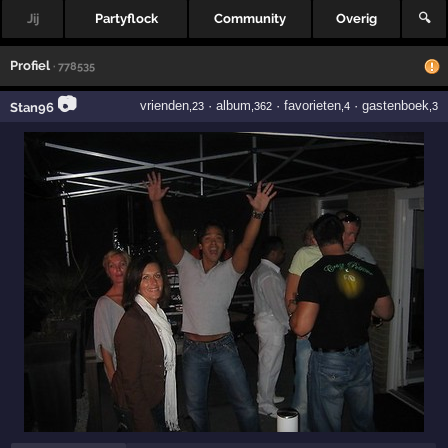
Jij
Partyflock
Community
Overig
🔍
Profiel
· 778535
📷
vrienden
·
album
·
favorieten
·
gastenboek
Stan96
,23
,362
,4
,3