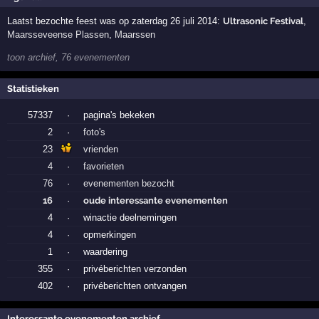
Laatst bezochte feest was op zaterdag 26 juli 2014:
Ultrasonic Festival
,
Maarsseveense Plassen
,
Maarssen
toon archief, 76 evenementen
Statistieken
57337
·
pagina's bekeken
2
·
foto's
23
vrienden
4
·
favorieten
76
·
evenementen bezocht
16
·
oude interessante evenementen
4
·
winactie deelnemingen
4
·
opmerkingen
1
·
waardering
355
·
privéberichten verzonden
402
·
privéberichten ontvangen
Interessante evenementen archief