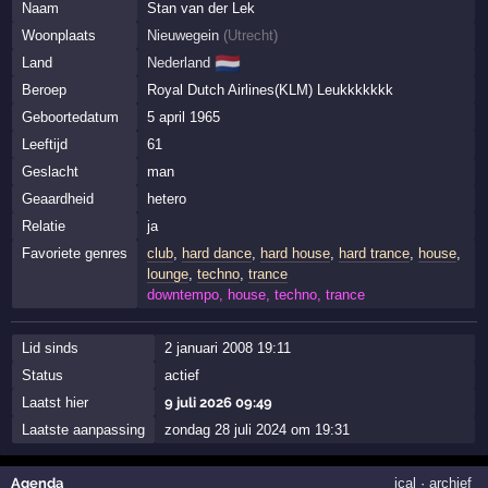
Naam
Stan van der Lek
Woonplaats
Nieuwegein
(
Utrecht
)
🇳🇱
Land
Nederland
Beroep
Royal Dutch Airlines(KLM) Leukkkkkkk
Geboortedatum
5 april 1965
Leeftijd
61
Geslacht
man
Geaardheid
hetero
Relatie
ja
Favoriete genres
club
,
hard dance
,
hard house
,
hard trance
,
house
,
lounge
,
techno
,
trance
downtempo, house, techno, trance
Lid sinds
2 januari 2008 19:11
Status
actief
Laatst hier
9 juli 2026 09:49
Laatste aanpassing
zondag 28 juli 2024 om 19:31
Agenda
ical
·
archief